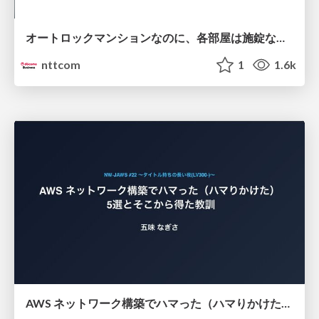
オートロックマンションなのに、各部屋は施錠なし！？ 攻撃者が組織内ネットワークで大暴れする理由 / The Front Door Is Locked, but the Rooms Are Wide Open: Why Attackers Move Freely Inside Enterprise Networks
nttcom
1
1.6k
AWS ネットワーク構築でハマった（ハマりかけた） 5選とそこから得た教訓