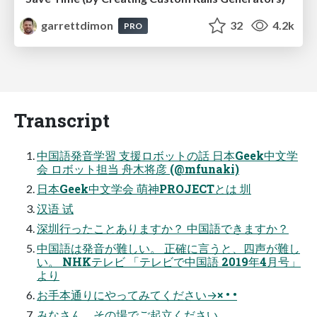
garrettdimon
32
4.2k
PRO
Transcript
中国語発音学習 支援ロボットの話 日本Geek中文学
会 ロボット担当 舟木将彦 (@mfunaki)
日本Geek中文学会 萌神PROJECTとは 圳
汉语 试
深圳行ったことありますか？ 中国語できますか？
中国語は発音が難しい。 正確に言うと、四声が難し
い。 NHKテレビ 「テレビで中国語 2019年4月号」
より
お手本通りにやってみてください→× • •
みなさん、その場でご起立ください