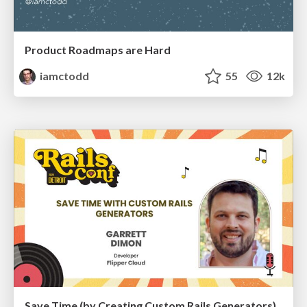
Product Roadmaps are Hard
iamctodd
55
12k
Save Time (by Creating Custom Rails Generators)