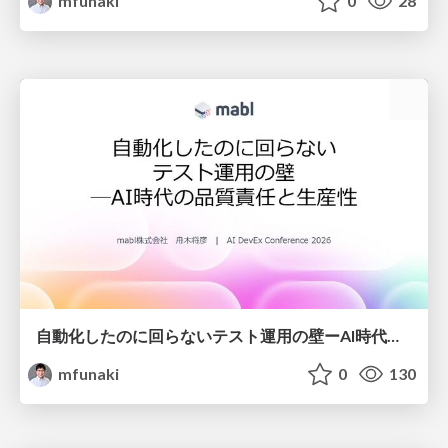
mfunaki
0
28
自動化したのに回らないテスト運用の壁ーAI時代の品質責任と生産性
mfunaki
0
130