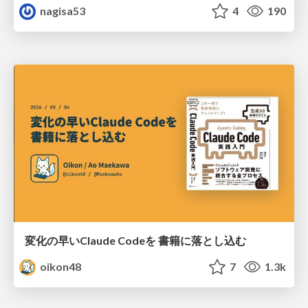
nagisa53
4
190
変化の早いClaude Codeを 書籍に落とし込む
oikon48
7
1.3k