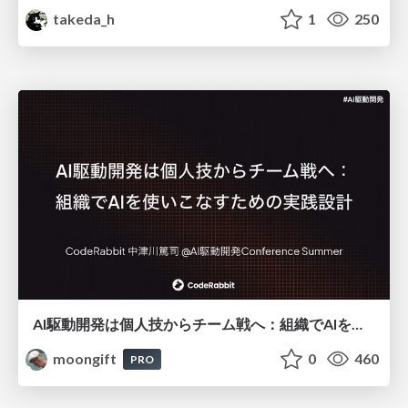
takeda_h
1
250
AI駆動開発は個人技からチーム戦へ：組織でAIを使いこなすための実践設計
moongift
0
460
PRO