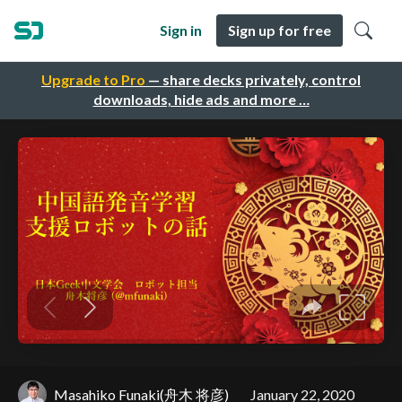
Sign in
Sign up for free
Upgrade to Pro
— share decks privately, control
downloads, hide ads and more …
Masahiko Funaki(舟木 将彦)
January 22, 2020