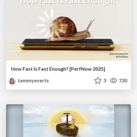
How Fast Is Fast Enough? [PerfNow 2025]
tammyeverts
3
720