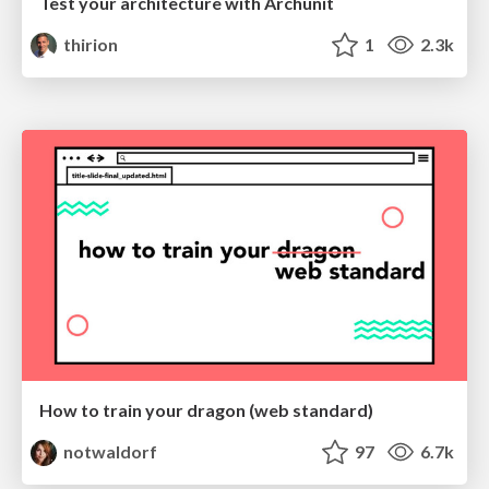
Test your architecture with Archunit
thirion
1
2.3k
How to train your dragon (web standard)
notwaldorf
97
6.7k