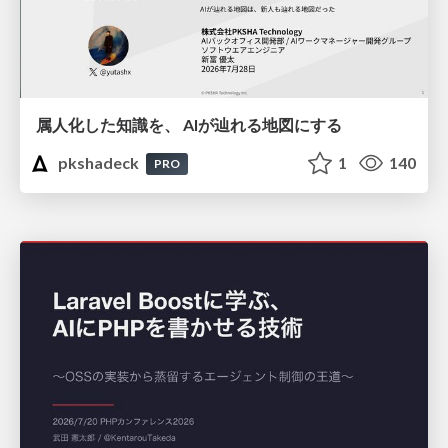
属人化した知識を、 AIが辿れる地図にする
pkshadeck
1
140
PRO