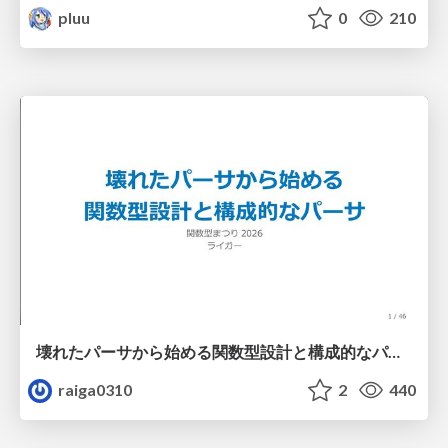
pluu
0
210
壊れたパーサから始める関数型設計と構成的なパーサ #fp_matsuri
raiga0310
2
440