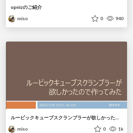
opnizのご紹介
miso
0
940
ルービックキューブスクランブラーが欲しかったので作ってみた
miso
0
1k