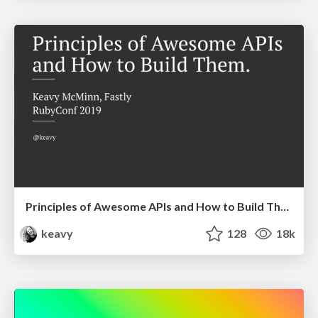
Principles of Awesome APIs and How to Build Them.
keavy
128
18k