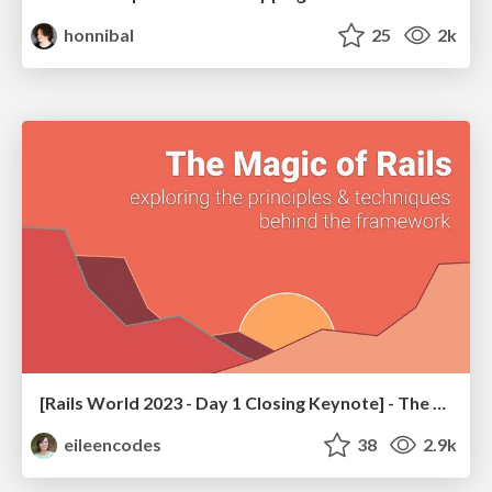
honnibal
25
2k
[Rails World 2023 - Day 1 Closing Keynote] - The Magic of Rails
eileencodes
38
2.9k