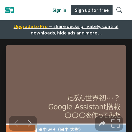
Sign in
Sign up for free
Upgrade to Pro
— share decks privately, control
downloads, hide ads and more …