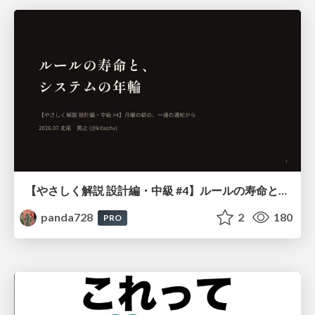
【やさしく解説 設計編・中級 #4】ルールの寿命と、システムの年輪
panda728
2
180
PRO