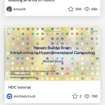
kneath
306
46k
HDC tutorial
michielstock
2
780