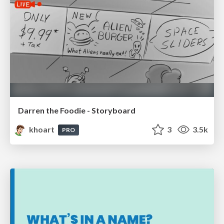
Darren the Foodie - Storyboard
khoart
3
3.5k
PRO