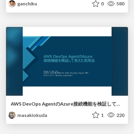
ganchiku
0
580
AWS DevOps AgentのAzure接続機能を検証して見えた活用法／Use Cases Verified for the AWS DevOps Agent's Azure Connectivity Feature
masakiokuda
1
220