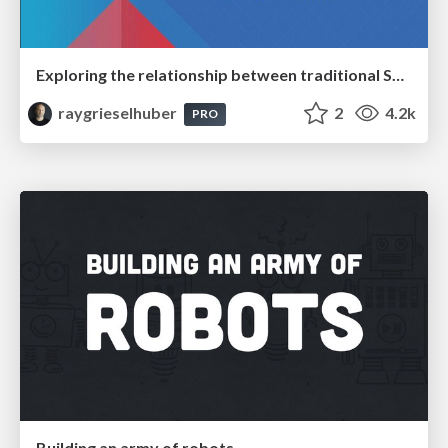
Exploring the relationship between traditional SERPs and Gen AI search
raygrieselhuber
2
4.2k
PRO
Building an army of robots