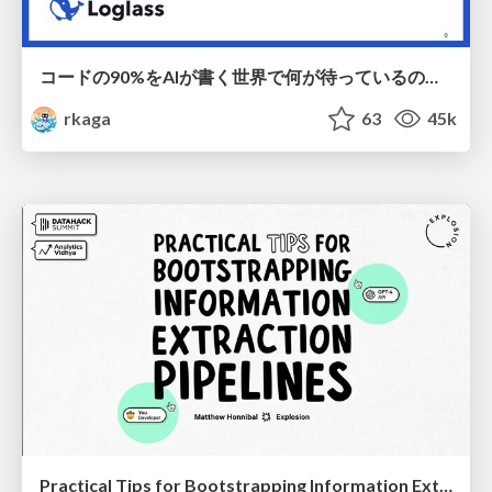
コードの90%をAIが書く世界で何が待っているのか / What awaits us in a world where 90% of the code is written by AI
rkaga
63
45k
Practical Tips for Bootstrapping Information Extraction Pipelines