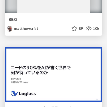
BBQ
matthewcrist
89
10k