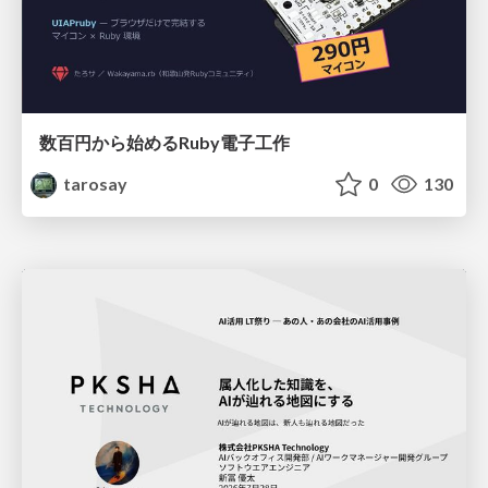
数百円から始めるRuby電子工作
tarosay
0
130