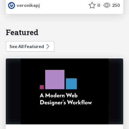
veronikapj
0
250
Featured
See All Featured