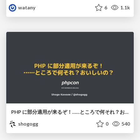
watany
6
1.1k
PHP に部分適用が来るぞ！……ところで何それ？おいしいの？ #phpcon / phpcon-2026
shogogg
0
540