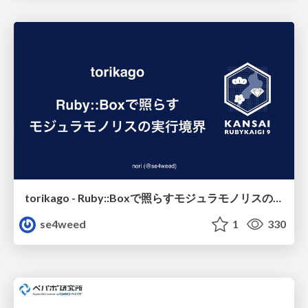
torikago - Ruby::Boxで照らすモジュラモノリスの実行境界
se4weed
1
330