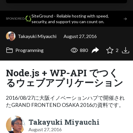
SiteGround - Reliable hosting with speed,
·
→
SPONSORED
security, and support you can count on.
Takayuki Miyauchi
August 27, 2016
Programming
880
2
Node.js + WP-API でつく
るウェブアプリケーション
2016/08/27に大阪イノベーションハブで開催され
たGRAND FRONTEND OSAKA 2016の資料です。
Takayuki Miyauchi
August 27, 2016