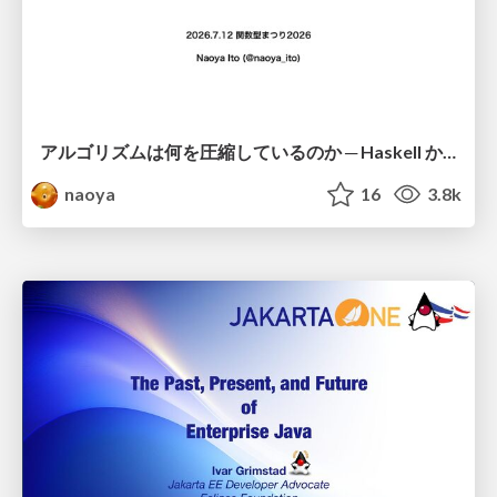
アルゴリズムは何を圧縮しているのか ─ Haskell から育った「圧縮代数」というメンタルモデル
naoya
16
3.8k