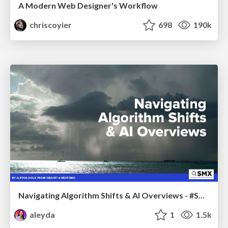
A Modern Web Designer's Workflow
chriscoyier
698
190k
Navigating Algorithm Shifts & AI Overviews - #SMXNext
aleyda
1
1.5k