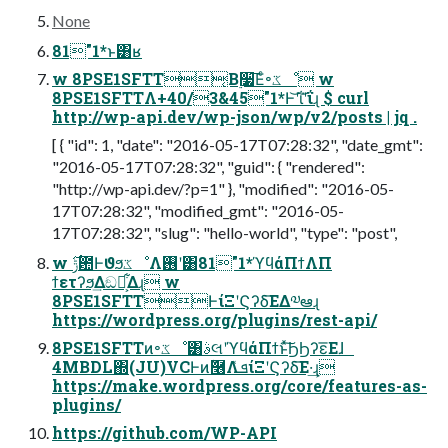
None
81"1*ͱ͸ʁ
w 8PSE1SFTT͔Β࣮૷͞Εͨ৽ػೳ w
8PSE1SFTTΛ+40/3&45"1*Ͱ͝ʹΐ͝ʹΐɻ $ curl
http://wp-api.dev/wp-json/wp/v2/posts | jq .
[ { "id": 1, "date": "2016-05-17T07:28:32", "date_gmt":
"2016-05-17T07:28:32", "guid": { "rendered":
"http://wp-api.dev/?p=1" }, "modified": "2016-05-
17T07:28:32", "modified_gmt": "2016-05-
17T07:28:32", "slug": "hello-world", "type": "post",
w ݱ࣌఺ͰϑϧػೳΛ࢖͏ʹ͸81"1*ϓϥάΠϯΛΠ
ϯετʔϧ͢Δඞཁ͕͋Δɻ w
8PSE1SFTTͰίΞʹϚʔδ͞ΕΔ༧ఆɻ
https://wordpress.org/plugins/rest-api/
8PSE1SFTTͷ৽ػೳ͸ࣄલʹϓϥάΠϯͱͯ͠ϦϦʔε͞Εɺ
4MBDL΍(JU)VCͰͷٞ࿦ΛܦͯίΞʹϚʔδ͞Ε·͢ɻ
https://make.wordpress.org/core/features-as-
plugins/
https://github.com/WP-API