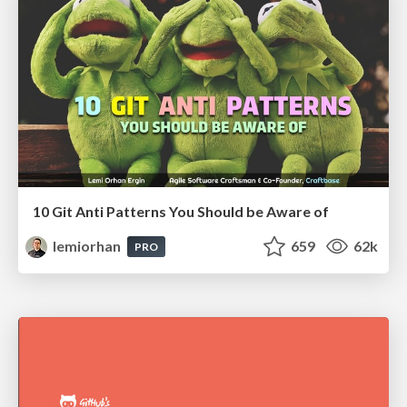
10 Git Anti Patterns You Should be Aware of
lemiorhan
659
62k
PRO