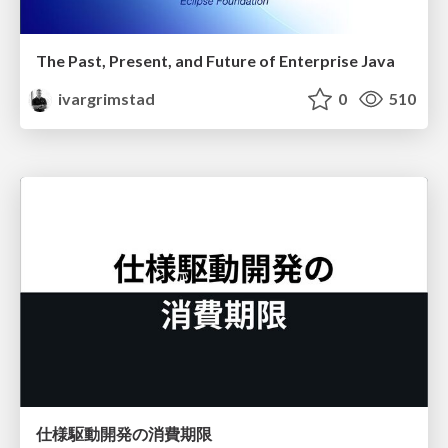
The Past, Present, and Future of Enterprise Java
ivargrimstad
0
510
仕様駆動開発の消費期限