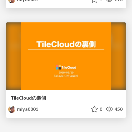
TileCloudの裏側
miya0001
0
450