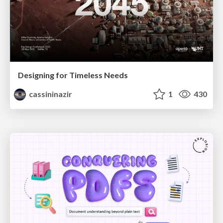
Designing for Timeless Needs
cassininazir
1
430