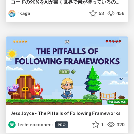
コードの90%をAIが書く世界で何が待っているのか / What awaits us in a world where 90% of the code is written by AI
rkaga
63
45k
Jess Joyce - The Pitfalls of Following Frameworks
techseoconnect
1
320
PRO