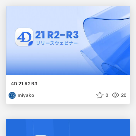
4D 21 R2 R3
miyako
0
20