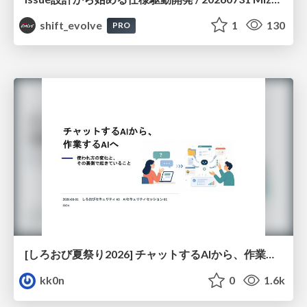
shift_evolve
1
130
PRO
[しろおび夏祭り2026] チャットするAIから、作業するAIへ - 使われ方の変化と、その裏側で起きていること
kk0n
0
1.6k