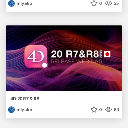
miyako
0
35
4D 20 R7 & R8
miyako
0
84