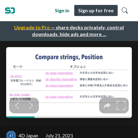
Sign in
Sign up for free
Upgrade to Pro
— share decks privately, control
downloads, hide ads and more …
4D Japan
July 21, 2021