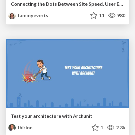
Connecting the Dots Between Site Speed, User Experience & Your Business [WebExpo 2025]
tammyeverts
11
980
Test your architecture with Archunit
thirion
1
2.3k