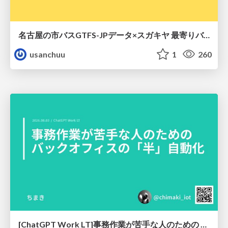
名古屋の市バスGTFS-JPデータ×スガキヤ 最寄りバス停検索をAmazon ElastiCache Serverless for Valkeyで最適化する
usanchuu
1
260
[ChatGPT Work LT]事務作業が苦手な人のための バックオフィスの「半」自動化