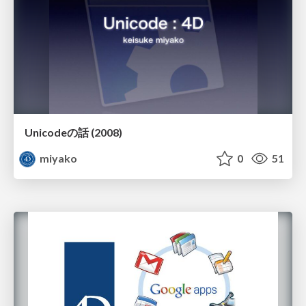
Unicodeの話 (2008)
miyako
0
51