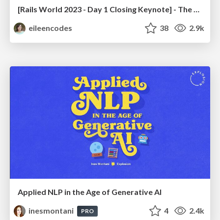
[Rails World 2023 - Day 1 Closing Keynote] - The Magic of Rails
eileencodes
38
2.9k
Applied NLP in the Age of Generative AI
inesmontani
4
2.4k
PRO