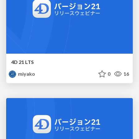
4D 21 LTS
miyako
0
16