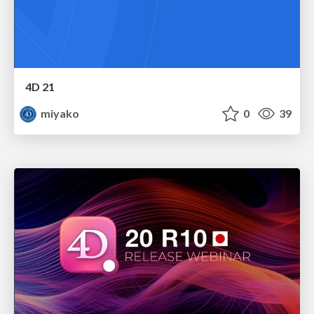
4D 21
miyako
0
39