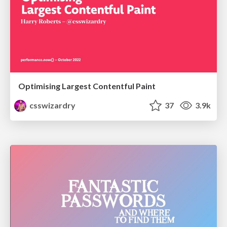
Optimising Largest Contentful Paint
csswizardry
37
3.9k