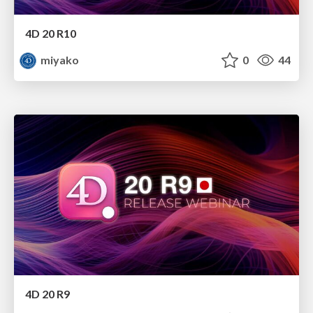
4D 20 R10
miyako
0
44
4D 20 R9