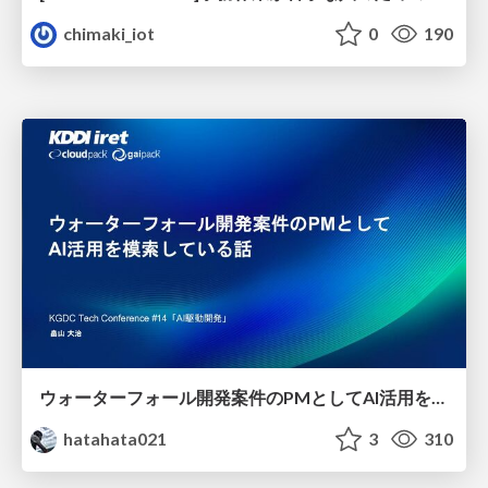
chimaki_iot
0
190
ウォーターフォール開発案件のPMとしてAI活用を模索している話
hatahata021
3
310