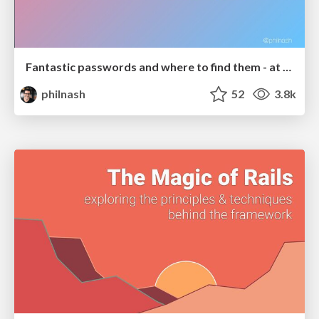
Fantastic passwords and where to find them - at NoRuKo
philnash
52
3.8k