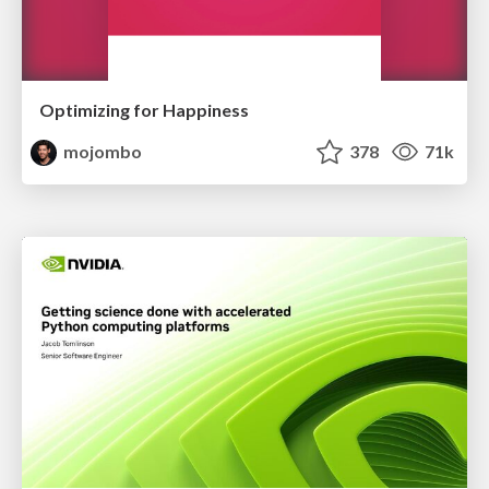
Optimizing for Happiness
mojombo
378
71k