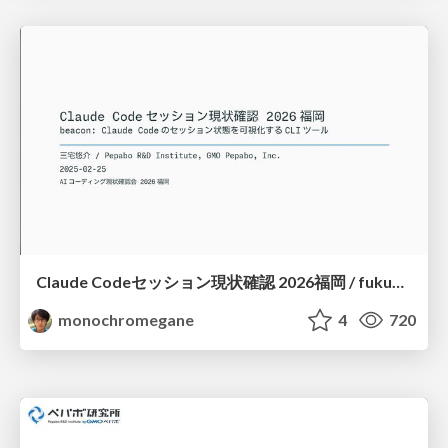
Claude Codeセッション現状確認 2026福岡 / fukuoka-aicoding-00-beacon
monochromegane
4
720