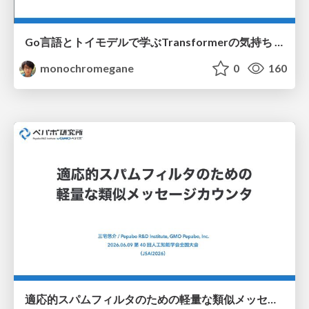
Go言語とトイモデルで学ぶTransformerの気持ち / fukuokago23-transformer
monochromegane
0
160
適応的スパムフィルタのための軽量な類似メッセージカウンタ / jsai2026-adaptive-spam-filter