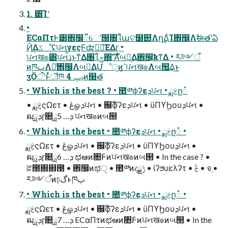
1. ͸͡Ίʹ
•
ECαΠτͰ͸঎඼૿େʹ൐͏৘ใաଟ໰୊Λղܾ͢ΔͨΊ঎඼Λࣗಈతʹఏ
Ҋ͢ΔػೳʢਪનγεςϜʣ͕ಋೖ͞ΕΔɽ •
ਪનख๏͸ਪનࠜڌͱͳΔ৘ใݯ΍ํࣜʹΑͬͯબఆ͢Δ঎඼͕ҟͳΔ • ར༻ऀ
ͷཁٻΛຬͨ͢঎඼Λબఆ͢ΔՄೳੑͷߴ͍ਪનख๏Λબ୒͢Δ͜ͱ͕
ӡӦऀʹͱͬͯॏཁ 4 ݚڀͷ໨త
• Which is the best ? • ಺༰ϕʔεܕਪન • ྨࣅը૾
• ྨࣅςΩετ • ڠௐܕਪન • ஌ࣝϕʔεܕਪન • ϋΠϒϦουܕਪન •
ฒྻܕɼ௚ྻܕ… 5 ਪનख๏ͷબ୒
• Which is the best • ಺༰ϕʔεܕਪન • ྨࣅը૾ •
ྨࣅςΩετ • ڠௐܕਪન • ஌ࣝϕʔεܕਪન • ϋΠϒϦουܕਪન •
ฒྻܕɼ௚ྻܕ… 6 ಛఆͷ৚݅Ͱͷਪનख๏ͷબ୒ • In the case ? •
ਫ਼౓΍଎౓ • ঎඼ͷಛੑ • ಺༰ͷදݱྗ • ίʔϧυελʔτ • ۙࣅ • จ຺ •
ར༻ऀͷঢ়گͱཁٻ
• Which is the best • ಺༰ϕʔεܕਪન • ྨࣅը૾ •
ྨࣅςΩετ • ڠௐܕਪન • ஌ࣝϕʔεܕਪન • ϋΠϒϦουܕਪન •
ฒྻܕɼ௚ྻܕ… 7 ECαΠτͷಛఆͷ৚݅Ͱͷਪનख๏ͷબ୒ • In the