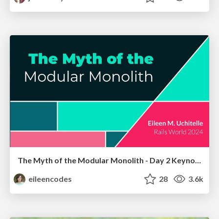
The Myth of the Modular Monolith - Day 2 Keynote - Rails World 2024
eileencodes
28
3.6k