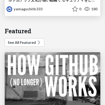
yamaguchitk333
0
180
Featured
See All Featured