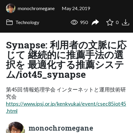
monochromegane
May 24, 2019
Technology
950
0
Synapse: 利用者の文脈に応
じて 継続的に推薦手法の選
択を 最適化する推薦システ
ム/iot45_synapse
第45回 情報処理学会 インターネットと運用技術研
究会
https://www.ipsj.or.jp/kenkyukai/event/csec85iot45
.html
monochromegane