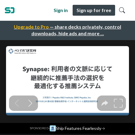
Sign in
Sign up for free
Upgrade to Pro
— share decks privately, control
downloads, hide ads and more …
·
Ship Features Fearlessly
→
SPONSORED