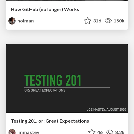
How GitHub (no longer) Works
holman
316
150k
Testing 201, or: Great Expectations
jmmastey
46
8.2k