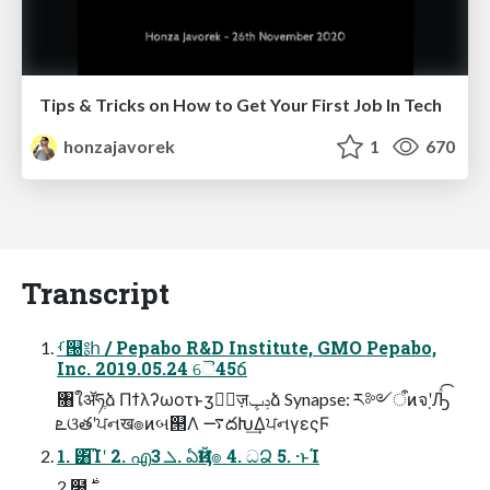
Tips & Tricks on How to Get Your First Job In Tech
honzajavorek
1
670
Transcript
ࡾ୐༔հ / Pepabo R&D Institute, GMO Pepabo,
Inc. 2019.05.24 ୈ45ճ
৘ใॲཧֶձ Πϯλʔωοτͱӡ༻ٕज़ݚڀձ Synapse: ར༻ऀͷจ຺ʹԠͯ͡
ܧଓతʹਪનख๏ͷબ୒Λ ࠷దԽ͢ΔਪનγεςϜ
1. ͸͡Ίʹ 2. എܠ 3. ఏҊख๏ 4. ධՁ 5. ·ͱΊ