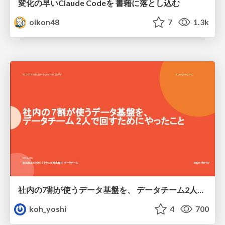
変化の早いClaude Codeを 書籍に落とし込む
oikon48
7
1.3k
社内の7割が使うデータ基盤を、 データチーム2人で回すためにやったこと
koh_yoshi
4
700