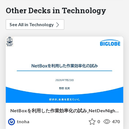
Other Decks in Technology
See All in Technology
NetBoxを利用した作業効率化の試み_NetDevNight4
tnoha
0
470