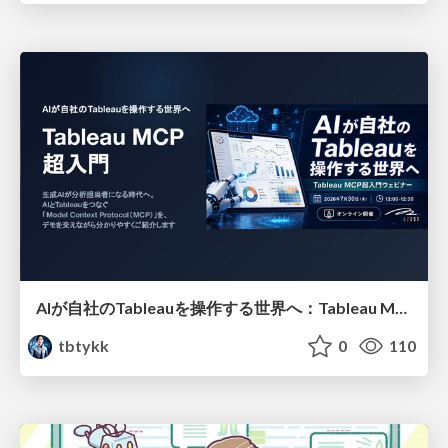
AIが自社のTableauを操作する世界へ：Tableau MCP超入門
tbtykk
0
110