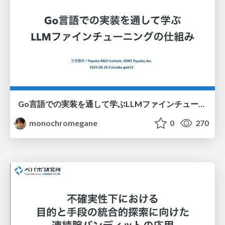
Go言語での実装を通して学ぶLLMファインチューニングの仕組み / fukuokago22-llm-peft
monochromegane
0
270