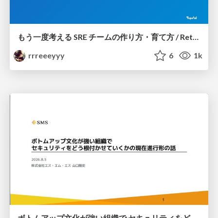
もう一度考える SRE チームの作り方・育て方 / Rethinking SRE #1: Building and Growing SRE Teams
rrreeeyyy
6
1k
ボトムアップ文化が強い組織で セキュリティをどう根付かせていくかの現在進行形の話 / Making Security Stick in a Bottom-Up Organization