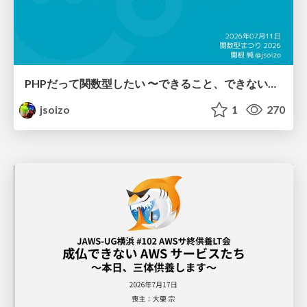
PHPだって関数型したい 〜できること、できないこと〜 / fp-in-php
jsoizo
1
270