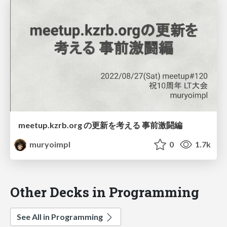
meetup.kzrb.org の更新を考える 事前激闘編
muryoimpl
0
1.7k
Other Decks in Programming
See All in Programming