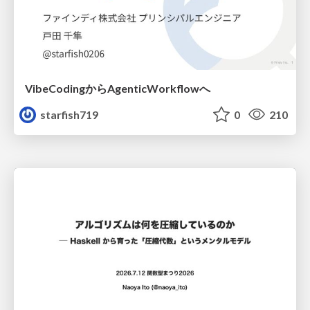
VibeCodingからAgenticWorkflowへ
starfish719
0
210