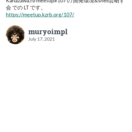
Kanazawa.rb meetup#107 の 開発環境&shell芸晒す
会 での LT です。
https://meetup.kzrb.org/107/
muryoimpl
July 17, 2021