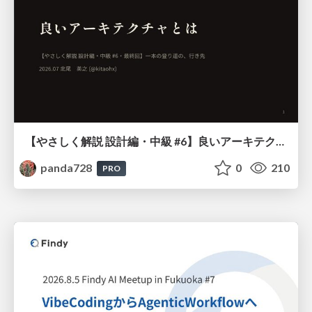
【やさしく解説 設計編・中級 #6】良いアーキテクチャとは ～ 一本の登り道の、行き先 ～
panda728
0
210
PRO