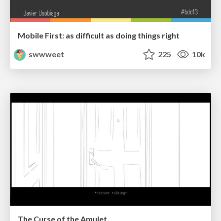
Mobile First: as difficult as doing things right
swwweet
225
10k
The Curse of the Amulet