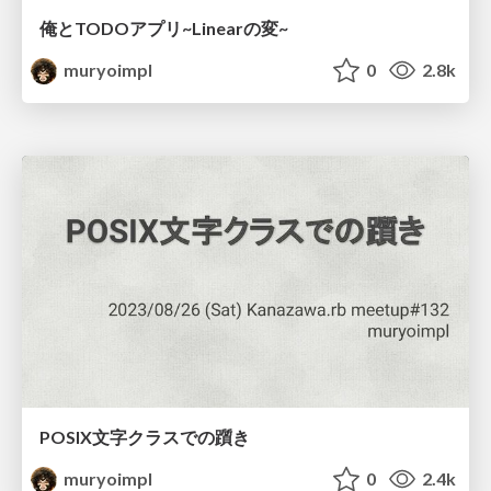
俺とTODOアプリ~Linearの変~
muryoimpl
0
2.8k
POSIX文字クラスでの躓き
muryoimpl
0
2.4k