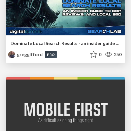
Dominate Local Search Results - an insider guide to GBP, reviews, and Local SEO
greggifford
0
250
PRO