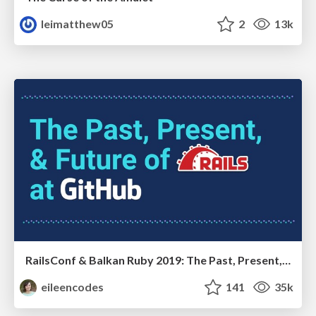
leimatthew05
2
13k
RailsConf & Balkan Ruby 2019: The Past, Present, and Future of Rails at GitHub
eileencodes
141
35k