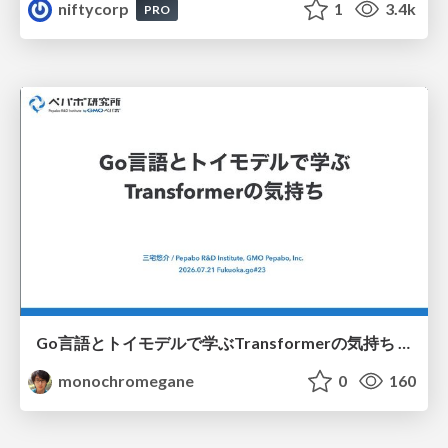
niftycorp
1
3.4k
PRO
Go言語とトイモデルで学ぶTransformerの気持ち / fukuokago23-transformer
monochromegane
0
160