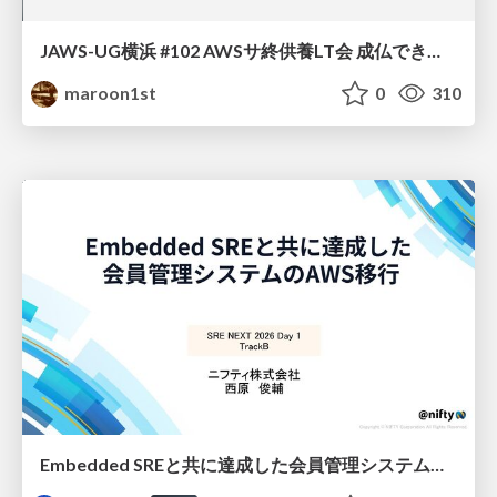
JAWS-UG横浜 #102 AWSサ終供養LT会 成仏できない AWS サービスたち 〜本日、三体供養します〜
maroon1st
0
310
Embedded SREと共に達成した会員管理システムのAWS移行 - SRE NEXT 2026 ランチスポンサーセッション