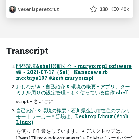
yeseniaperezcruz
330
40k
Transcript
開発環境&shell芸晒す会 ~ muryoimpl software
編 ~ 2021-07-17（Sat） Kanazawa.rb
meetup#107 #kzrb muryoimpl
おしながき • 自己紹介 & 環境の概要 • アプリ、ター
ミナル周りの設定管理 • よく使っている自作 shell
script • さいごに
自己紹介 & 環境の概要 • 石川県金沢市在住のフルリ
モートワーカー • 普段は、Desktop Linux (Arch
Linux)
を使って作業をしています。 • デスクトップは、
i3wm (Tiling window manager) + Polybar (ツールバー)