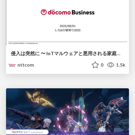
侵入は突然に 〜 IoTマルウェアと悪用される家庭の機器 ～ / When Intrusion Strikes: IoT Malware and the Abuse of Home Devices
nttcom
0
1.5k