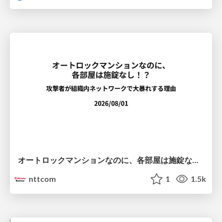
オートロックマンションなのに、各部屋は施錠なし！？ 攻撃者が組織内ネットワークで大暴れする理由 / The Front Door Is Locked, but the Rooms Are Wide Open: Why Attackers Move Freely Inside Enterprise Networks
nttcom
1
1.5k