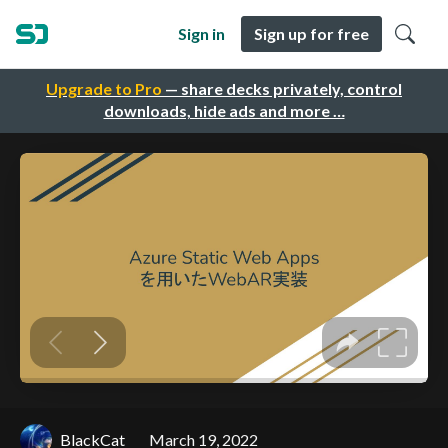
Sign in
Sign up for free
Upgrade to Pro
— share decks privately, control
downloads, hide ads and more …
BlackCat
March 19, 2022