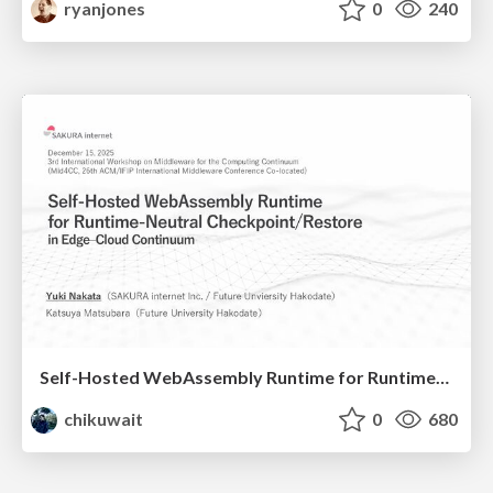
ryanjones
0
240
Self-Hosted WebAssembly Runtime for Runtime-Neutral Checkpoint/Restore in Edge–Cloud Continuum
chikuwait
0
680