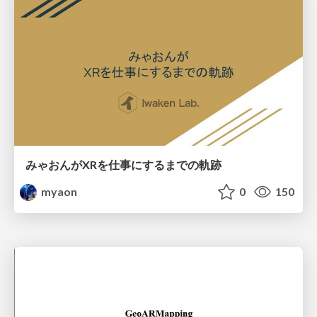
みゃおんがXRを仕事にするまでの軌跡
myaon
0
150