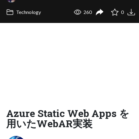
Technology
260
0
Azure Static Web Apps を
用いたWebAR実装