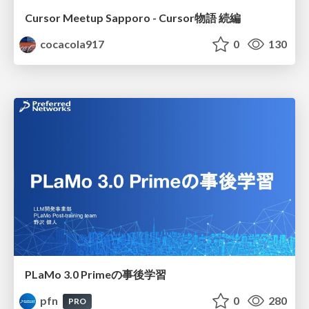
Cursor Meetup Sapporo - Cursor物語 続編
cocacola917
0
130
PLaMo 3.0 Primeの事後学習
pfn
0
280
PRO