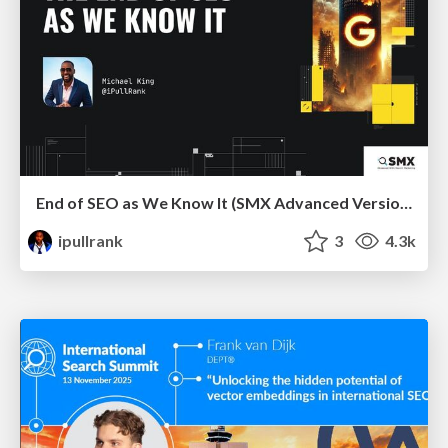
End of SEO as We Know It (SMX Advanced Version)
ipullrank
3
4.3k