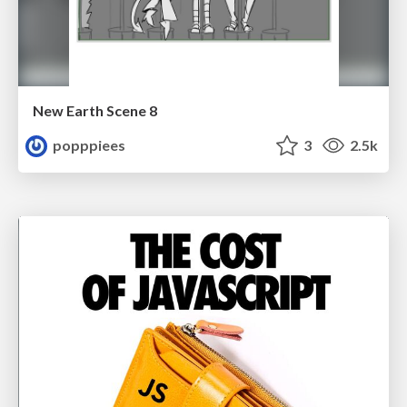
New Earth Scene 8
popppiees
3
2.5k