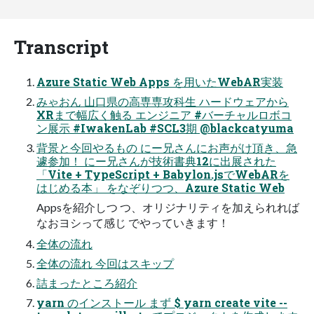
Transcript
Azure Static Web Apps を用いたWebAR実装
みゃおん 山口県の高専専攻科生 ハードウェアから
XRまで幅広く触る エンジニア #バーチャルロボコ
ン展示 #IwakenLab #SCL3期 @blackcatyuma
背景と今回やるもの にー兄さんにお声がけ頂き、急
遽参加！ にー兄さんが技術書典12に出展された
「Vite + TypeScript + Babylon.jsでWebARを
はじめる本」 をなぞりつつ、Azure Static Web
Appsを紹介しつ つ、オリジナリティを加えられれば
なおヨシって感じ でやっていきます！
全体の流れ
全体の流れ 今回はスキップ
詰まったところ紹介
yarn のインストール まず $ yarn create vite --