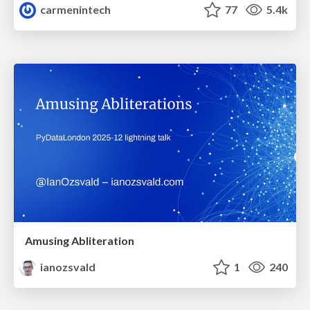
carmenintech
77
5.4k
Amusing Abliteration
ianozsvald
1
240