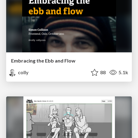
Embracing the Ebb and Flow
colly
88
5.1k