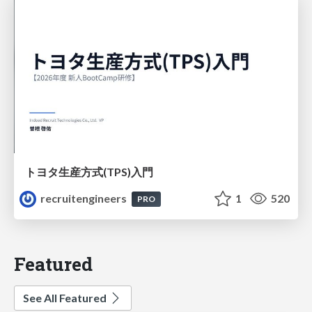
トヨタ⽣産⽅式(TPS)⼊⾨
recruitengineers
1
520
PRO
Featured
See All Featured