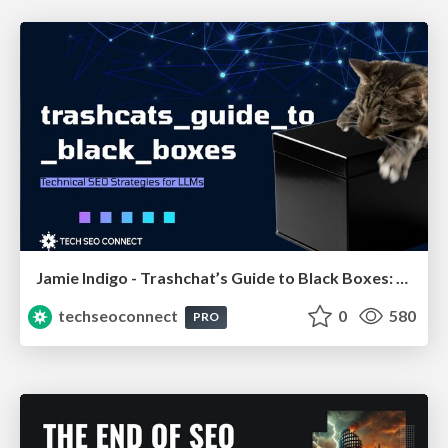
Jamie Indigo - Trashchat’s Guide to Black Boxes: Technical SEO Tactics for LLMs
techseoconnect
0
580
PRO