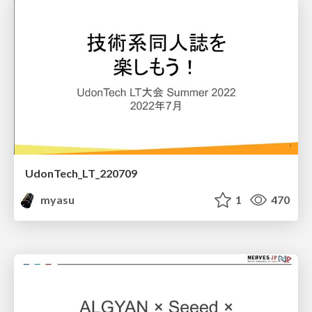
UdonTech_LT_220709
myasu
1
470