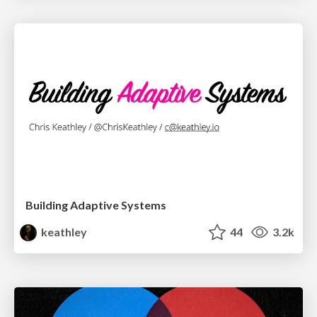
Building Adaptive Systems
keathley
44
3.2k