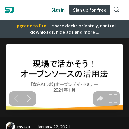
Sign in
Sign up for free
Upgrade to Pro
— share decks privately, control
downloads, hide ads and more …
myasu
January 22, 2021