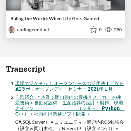
Ruling the World: When Life Gets Gamed
codingconduct
0
290
Transcript
現場で活かそう！ オープンソースの活用法 1 「なら
AIラボ」オープンデイ・セミナー 2021年１月
自己紹介 • 本業：岡山県内の農機具メーカー の生
産技術 ◦ 自動化設備・生産治具の設計・製作、現場
カイゼン （ラダー、 Python、
C++） ◦ 社内向け業務ソフト開発（
C#, SQL Server） • コミュニティ ◦ 瀬戸内ROS勉強会
（設立＆岡山主催） ◦ NervesJP （設立メンバ） ◦