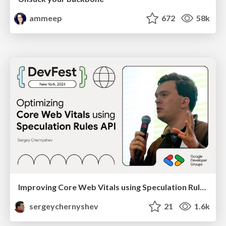
ammeep
672
58k
Improving Core Web Vitals using Speculation Rules API
sergeychernyshev
21
1.6k