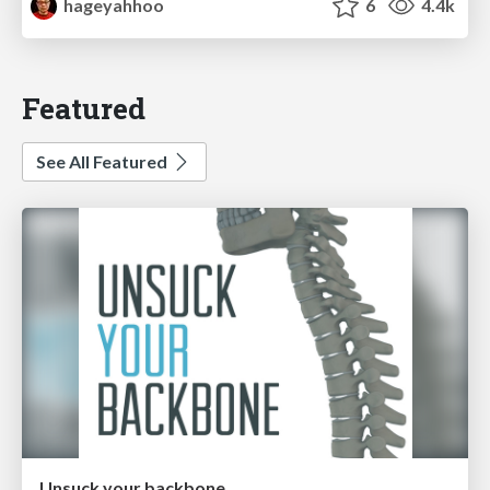
hageyahhoo
6
4.4k
Featured
See All Featured
Unsuck your backbone