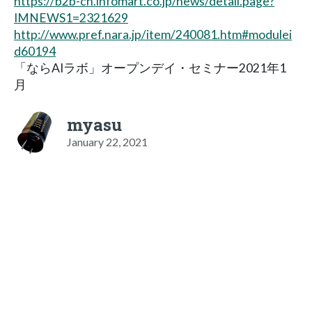
https://b2b-ch.infomart.co.jp/news/detail.page?
IMNEWS1=2321629
http://www.pref.nara.jp/item/240081.htm#modulei
d60194
「ならAIラボ」オープンデイ・セミナー2021年1
月
myasu
January 22, 2021