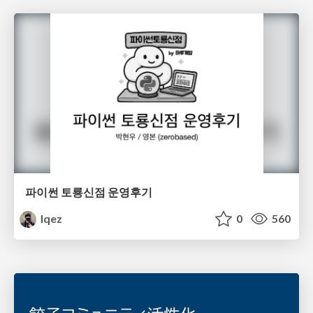
파이썬 토룡신점 운영후기
lqez
0
560