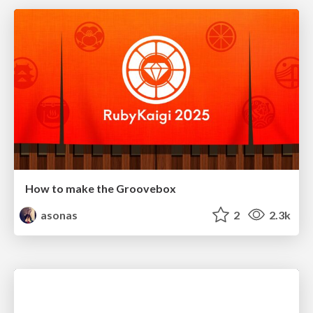
How to make the Groovebox
asonas
2
2.3k