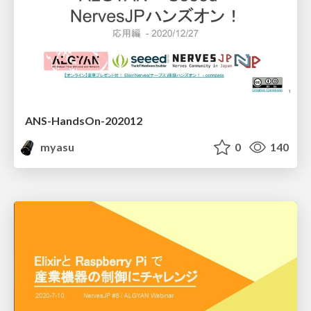
ANS-HandsOn-202012
myasu
0
140