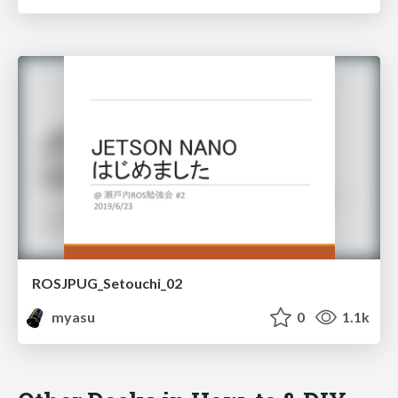
ROSJPUG_Setouchi_02
myasu
0
1.1k