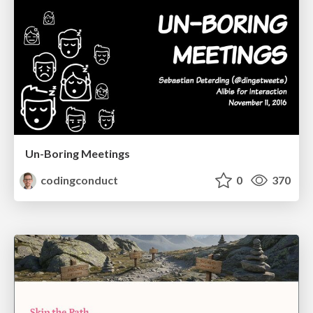
Un-Boring Meetings
codingconduct
0
370