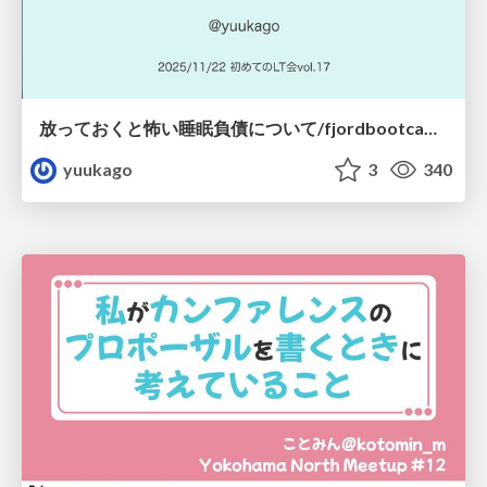
放っておくと怖い睡眠負債について/fjordbootcamp-251122
yuukago
3
340