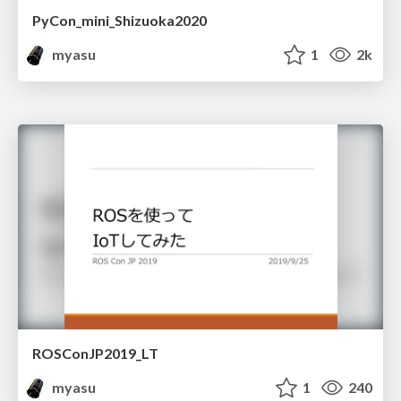
PyCon_mini_Shizuoka2020
myasu
1
2k
ROSConJP2019_LT
myasu
1
240