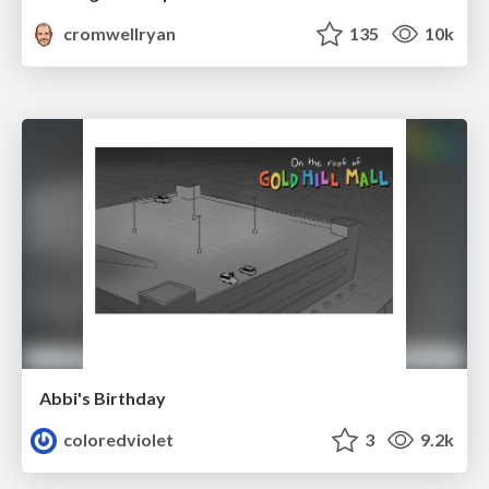
cromwellryan
135
10k
Abbi's Birthday
coloredviolet
3
9.2k