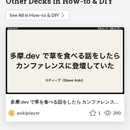
Other Decks in How-to & DIY
See All in How-to & DIY
多摩.dev で草を食べる話をしたら カンファレンスに登壇していた / from-eating-weeds-to-a-conference
aokiplayer
1
200