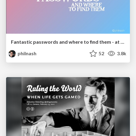
Fantastic passwords and where to find them - at NoRuKo
philnash
52
3.8k