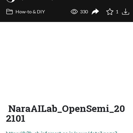
How-to & DIY
330
1
NaraAILab_OpenSemi_20
2101