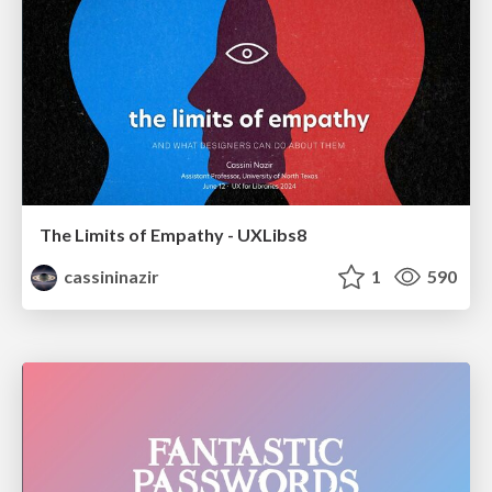
The Limits of Empathy - UXLibs8
cassininazir
1
590