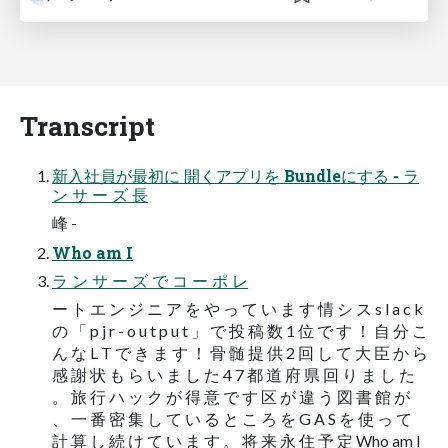
Transcript
新入社員が最初に 開くアプリを Bundleにする - ラ
ン サ ー ズ 長
峰 -
Who am I
ラ ン サ ー ズ で コ ー ポ レ
ー ト エ ン ジ ニ ア を や っ て い ま す 情 シ ス s l a c k
の 「 p j r - o u t p u t 」 で 投 稿 数 1 位 で す ！ 自 分 こ
ん な L T で き ま す ！ 骨 髄 提 供 2 回 し て 大 臣 か ら
感 謝 状 も ら い ま し た 4 7 都 道 府 県 回 り ま し た
。 旅 行 ハ ッ ク が 得 意 で す 区 が 違 う 図 書 館 が
、 一 番 密 集 し て い る と こ ろ を G A S を 使 っ て
計 算 し 続 け て い ま す 。 将 来 永 住 予 定 Who am I