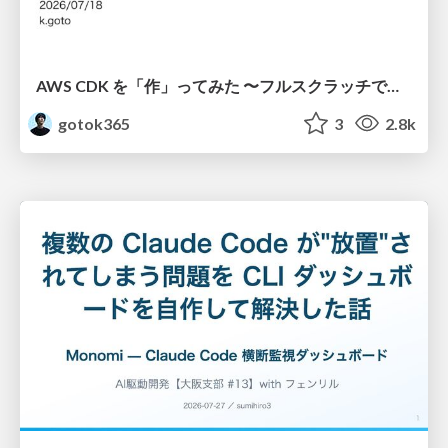
AWS CDK を「作」ってみた 〜フルスクラッチで見えた CDK の裏側〜 / aws-cdk-from-scratch
gotok365
3
2.8k