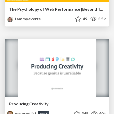
The Psychology of Web Performance [Beyond Tellerrand 2023]
tammyeverts
49
3.5k
Producing Creativity
orderedlist
348
40k
PRO