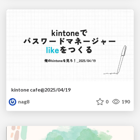
kintone cafe@2025/04/19
nag8
0
190