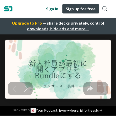
Sign in
Sign up for free
Upgrade to Pro
— share decks privately, control
downloads, hide ads and more …
·
Your Podcast. Everywhere. Effortlessly.
→
SPONSORED