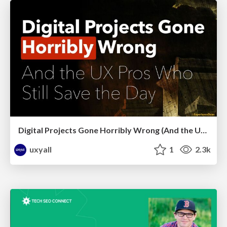
Digital Projects Gone Horribly Wrong (And the UX Pros Who Still Save the Day) - Dean Schuster
uxyall
1
2.3k