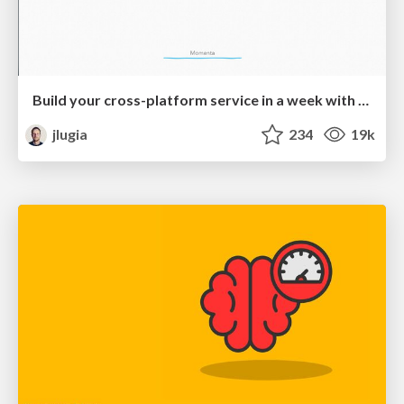
Build your cross-platform service in a week with App Engine
jlugia
234
19k