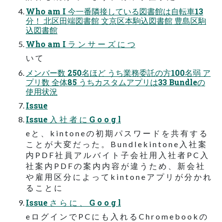
Who am I 今一番隣接している図書館は自転車13
分！ 北区田端図書館 文京区本駒込図書館 豊島区駒
込図書館
Who am I ラ ン サ ー ズ に つ
い て
メンバー数 250名ほど うち業務委託の方100名弱 ア
プリ数 全体85 うちカスタムアプリは33 Bundleの
使用状況
Issue
Issue 入 社 者 に G o o g l
e と 、 k i n t o n e の 初 期 パ ス ワ ー ド を 共 有 す る
こ と が 大 変 だ っ た 。 B u n d l e k i n t o n e 入 社 案
内 P D F 社 員 ア ル バ イ ト 子 会 社 用 入 社 者 P C 入
社 案 内 P D F の 案 内 内 容 が 違 う た め 、 新 会 社
や 雇 用 区 分 に よ っ て k i n t o n e ア プ リ が 分 か れ
る こ と に
Issue さ ら に 、 G o o g l
e ロ グ イ ン で P C に も 入 れ る C h r o m e b o o k の