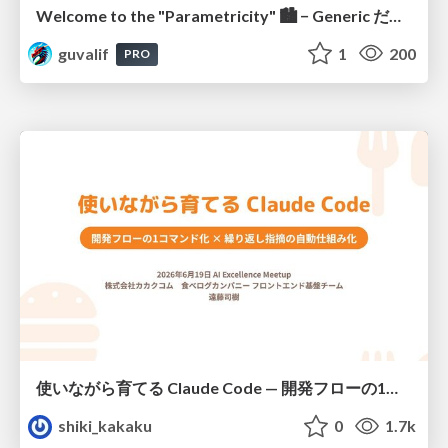
Welcome to the "Parametricity" 🏙️ − Generic だけど Specific な世界 −
guvalif
1
200
PRO
使いながら育てる Claude Code — 開発フローの1コマンド化 × 繰り返し指摘の自動仕組み化
shiki_kakaku
0
1.7k