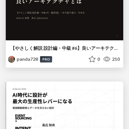
【やさしく解説 設計編・中級 #6】良いアーキテクチャとは ～ 一本の登り道の、行き先 ～
panda728
0
210
PRO