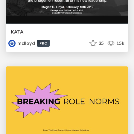
KATA
mclloyd
35
15k
PRO