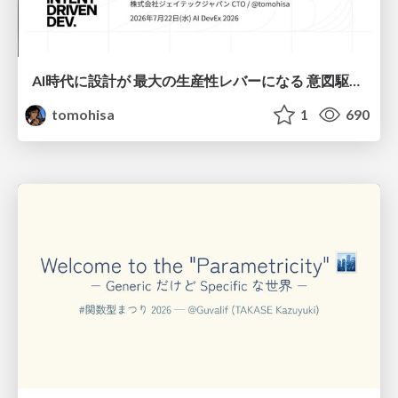
AI時代に設計が 最大の生産性レバーになる 意図駆動開発とデータを消さない設計｜Don't Delete Your Data or Your Intent — Design as the Deepest Lever in the AI Era
tomohisa
1
690