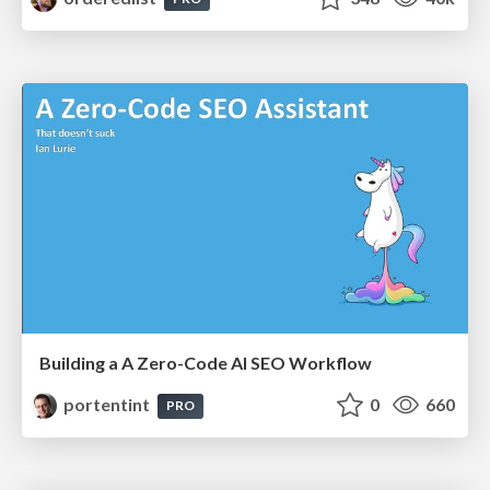
Building a A Zero-Code AI SEO Workflow
portentint
0
660
PRO