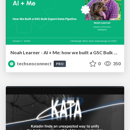
Noah Learner - AI + Me: how we built a GSC Bulk Export data pipeline
techseoconnect
0
350
PRO