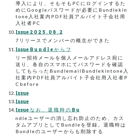
導 入 に よ り 、 そ も そ も P C に ロ グ イ ン す る た
め に G o o g l e パ ス ワ ー ド が 必 要 に B u n d l e k i n
t o n e 入 社 案 内 P D F 社 員 ア ル バ イ ト 子 会 社 用
入 社 者 P C
Issue 2 0 2 5 . 0 8 . 2
7 リ リ ー ス で メ ン バ ー の 概 念 が で き た
Issue B u n d l e か ら フ
リ ー 招 待 メ ー ル を 個 人 メ ー ル ア ド レ ス 宛 に
送 り 、 各 自 の ス マ ホ に て パ ス ワ ー ド を 確 認
し て も ら っ た B u n d l e m a i l B u n d l e k i n t o n e 入
社 案 内 P D F 社 員 ア ル バ イ ト 子 会 社 用 入 社 者 P
C b e f o r e
Issue
Issue
Issue な お 、 退 職 時 の B u
n d l e ユ ー ザ ー の 消 し 忘 れ 防 止 の た め 、 カ ス
タ ム ア プ リ と し て B u n d l e を 登 録 。 退 職 時 は
B u n d l e の ユ ー ザ ー か ら も 削 除 す る