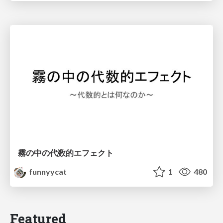
霧の中の代数的エフェクト
funnyycat
1
480
Featured