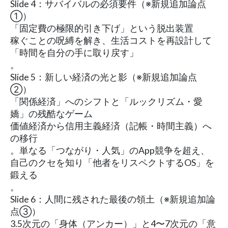
Slide 4：サバイバルの必須要件（※新規追加論点
①）
「固定費の極限的引き下げ」という脱出装置
稼ぐことの呪縛を解き、生活コストを再設計して
「時間を自分の手に取り戻す」
。
Slide 5：新しい経済の光と影（※新規追加論点
②）
「関係経済」へのシフトと「ルックリズム・愛
嬌」の残酷なゲーム
価値経済から信用主義経済（記帳・時間主義）へ
の移行
。単なる「つながり・人気」のApp競争を超え、
自己のクセを知り「他者をリスペクトするOS」を
鍛える
。
Slide 6：人間に残された最後の領土（※新規追加論
点③）
3.5次元の「身体（アンカー）」と4〜7次元の「意