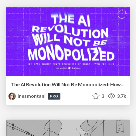
The AI Revolution Will Not Be Monopolized: How open-source beats economies of scale, even for LLMs
inesmontani
3
3.7k
PRO