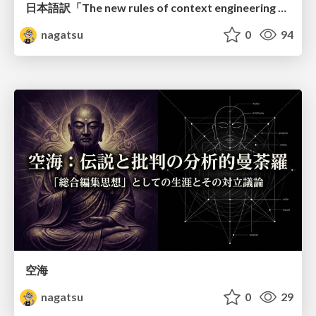
日本語訳「The new rules of context engineering for Claude 5 models」
nagatsu
0
94
空海
nagatsu
0
29