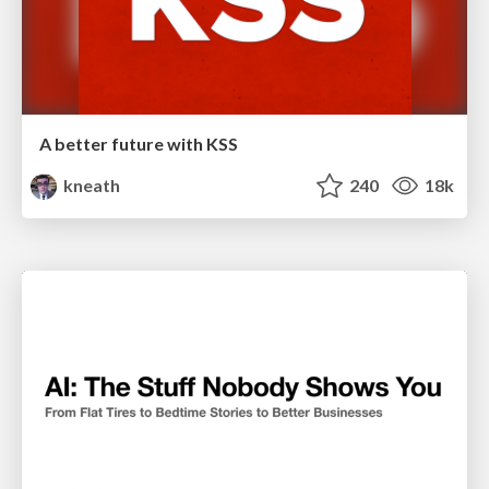
A better future with KSS
kneath
240
18k