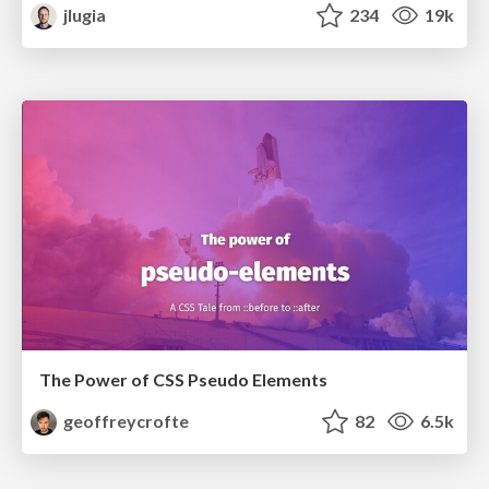
jlugia
234
19k
The Power of CSS Pseudo Elements
geoffreycrofte
82
6.5k