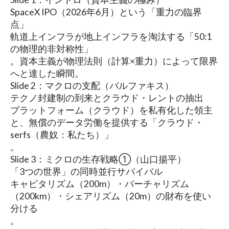
SpaceX IPO（2026年6月）という「重力の臨界
点」
軌道上インフラが地上インフラを淘汰する「50:1
の物理的非対称性」
。資本主義が物理法則（計算×重力）によって限界
へと達した瞬間。
Slide 2：マクロの支配（バルファキス）
テクノ封建制の到来とクラウド・レントの抽出
プラットフォーム（クラウド）を私有化した領主
と、無償のデータ労働を提供する「クラウド・
serfs（農奴：私たち）」
。
Slide 3：ミクロの生存戦略①（山口揚平）
「3つの世界」の同時並行サバイバル
キャピタリズム（200m）・バーチャリズム
（200km）・シェアリズム（20m）の財布を使い
分ける
。