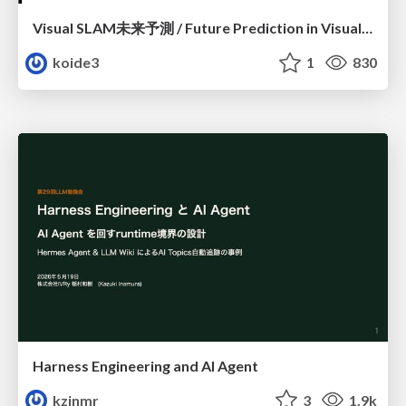
Visual SLAM未来予測 / Future Prediction in Visual SLAM
koide3
1
830
Harness Engineering and Al Agent
kzinmr
3
1.9k