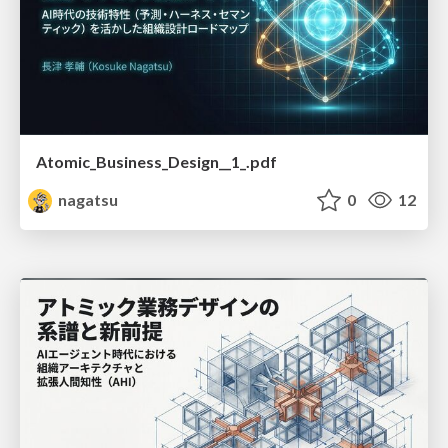
Atomic_Business_Design__1_.pdf
nagatsu
0
12