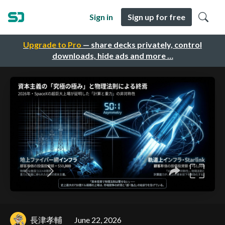
Sign in
Sign up for free
Upgrade to Pro
— share decks privately, control
downloads, hide ads and more …
長津孝輔
June 22, 2026