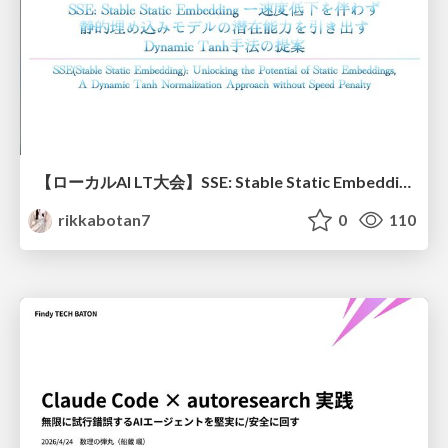
【ローカルAI LT大会】SSE: Stable Static Embedding ー速度低下を伴わず 静的埋め込みモデルの潜在能力を引き出す Dynamic Tanh手法の提案
rikkabotan7
0
110