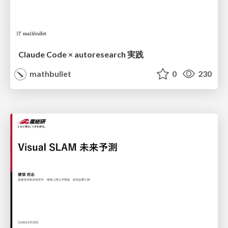
Claude Code × autoresearch 実践
mathbullet
0
230