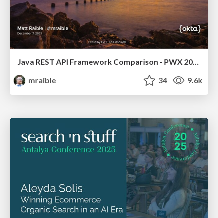
Java REST API Framework Comparison - PWX 2021
mraible
34
9.6k