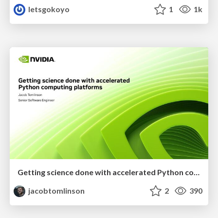
letsgokoyo
1
1k
Getting science done with accelerated Python computing platforms
jacobtomlinson
2
390