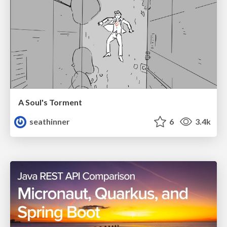
A Soul's Torment
seathinner
6
3.4k