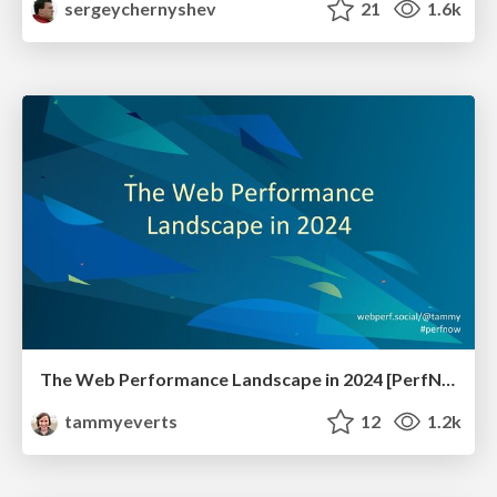
sergeychernyshev
21
1.6k
The Web Performance Landscape in 2024 [PerfNow 2024]
tammyeverts
12
1.2k