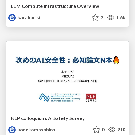
LLM Compute Infrastructure Overview
karakurist
2
1.6k
NLP colloquium: AI Safety Survey
kanekomasahiro
0
910