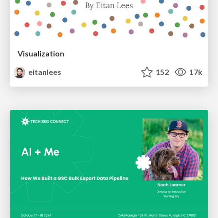
Visualization
eitanlees
152
17k