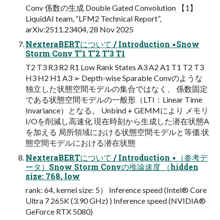
Conv 係数の生成 Double Gated Convolution 【1】
LiquidAI team, “LFM2 Technical Report”,
arXiv:2511.23404, 28 Nov 2025
NexteraBERTについて / Introduction ▪Snow
Storm Conv T’1 T’2 T’3 T1
T2 T3 R3 R2 R1 Low Rank States A3 A2 A1 T1 T2 T3
H3 H2 H1 A3 ➢ Depth-wise Sparable Convのような
独立した状態空間モデルの集合ではなく、 係数固定
である状態空間モデルの一般形（LTI：Linear Time
Invariance）となる。 Unbind + GEMMにより メモリ
I/Oを削減し高速化 現在時刻から生成した潜在状態A
を加える 局所領域における状態空間モデルと等価 状
態空間モデルにおける潜在状態
NexteraBERTについて / Introduction ▪（参考デ
ータ）Snow Storm Convの推論速度 （hidden
size: 768, low
rank: 64, kernel size: 5） Inference speed (Intel® Core
Ultra 7 265K (3.90 GHz) ) Inference speed (NVIDIA®
GeForce RTX 5080)