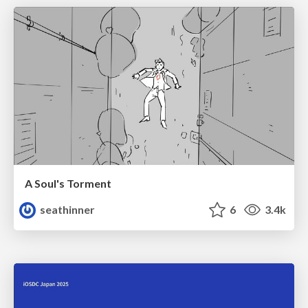
A Soul's Torment
seathinner
6
3.4k