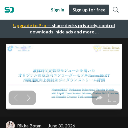
Sign in
Sign up for free
Upgrade to Pro
— share decks privately, control
downloads, hide ads and more …
Rikka Botan
June 30, 2026