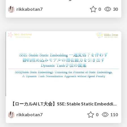
rikkabotan7
0
30
【ローカルAI LT大会】SSE: Stable Static Embedding ー速度低下を伴わず 静的埋め込みモデルの潜在能力を引き出す Dynamic Tanh手法の提案
rikkabotan7
0
110