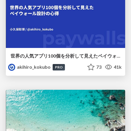
世界の人気アプリ100個を分析して見えたペイウォール設計の心得
akihiro_kokubo
73
41k
PRO