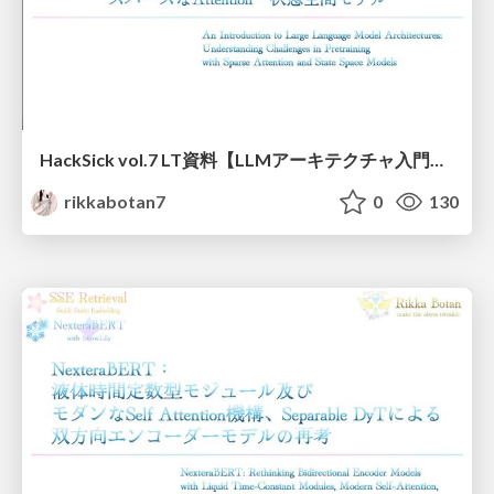
HackSick vol.7 LT資料【LLMアーキテクチャ入門・事前学習時の躓き所解説】 スパースなAttention・状態空間モデル
rikkabotan7
0
130