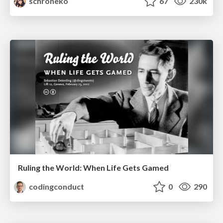
schroneko
67
230k
Ruling the World: When Life Gets Gamed
codingconduct
0
290