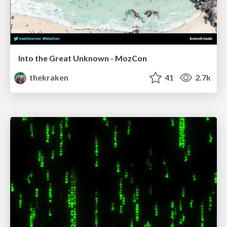
Into the Great Unknown - MozCon
thekraken
41
2.7k