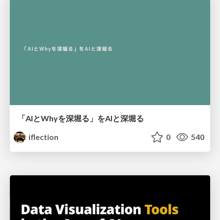
「AIとWhyを深堀る」をAIと深堀る
iflection
0
540