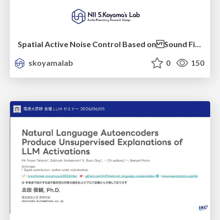
Spatial Active Noise Control Based on Sound Field Interpolation Incorporating Physical Constraints
skoyamalab
0
150