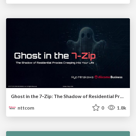
Ghost in the 7‑Zip: The Shadow of Residential Proxies Creeping into Your Life
nttcom
0
1.8k