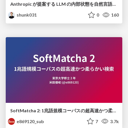
Anthropic が提案する LLM の内部状態を自然言語で説明可能にした Natural Language Autoencoders / Natural Language Autoencoders Produce Unsupervised Explanations of LLM Activations
shunk031
0
160
SoftMatcha 2: 1兆語規模コーパスの超高速かつ柔らかい検索
e869120_sub
7
3.7k