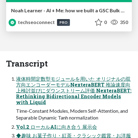
Noah Learner - AI + Me: how we built a GSC Bulk Export data pipeline
techseoconnect
0
350
PRO
Transcript
液体時間定数型モジュールを用いた オリジナルの双
方向エンコーダーモデルNexteraBERT 推論速度向
上検討並びにダウンストリーム評価 NexteraBERT:
Rethinking Bidirectional Encoder Models
with Liquid
Time-Constant Modules, Modern Self-Attention, and
Separable Dynamic Tanh normalization
Vol.2 ローカルAIに向き合う 展示会
◆趣味 お菓子作り・紅茶・クラシック鑑賞・お洋服