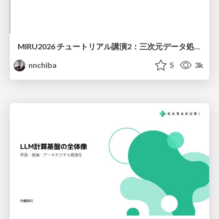
MIRU2026 チュートリアル講演2：三次元データ処理の動向
nnchiba
5
3k