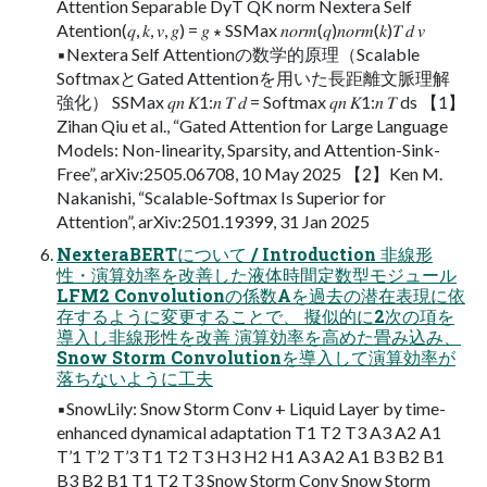
Attention Separable DyT QK norm Nextera Self
Atention(𝑞, 𝑘, 𝑣, 𝑔) = 𝑔 ∗ SSMax 𝑛𝑜𝑟𝑚(𝑞)𝑛𝑜𝑟𝑚(𝑘)𝑇 𝑑 𝑣
▪Nextera Self Attentionの数学的原理（Scalable
SoftmaxとGated Attentionを用いた長距離文脈理解
強化） SSMax 𝑞𝑛 𝐾1:𝑛 𝑇 𝑑 = Softmax 𝑞𝑛 𝐾1:𝑛 𝑇 ds 【1】
Zihan Qiu et al., “Gated Attention for Large Language
Models: Non-linearity, Sparsity, and Attention-Sink-
Free”, arXiv:2505.06708, 10 May 2025 【2】Ken M.
Nakanishi, “Scalable-Softmax Is Superior for
Attention”, arXiv:2501.19399, 31 Jan 2025
NexteraBERTについて / Introduction 非線形
性・演算効率を改善した液体時間定数型モジュール
LFM2 Convolutionの係数Aを過去の潜在表現に依
存するように変更することで、 擬似的に2次の項を
導入し非線形性を改善 演算効率を高めた畳み込み、
Snow Storm Convolutionを導入して演算効率が
落ちないように工夫
▪SnowLily: Snow Storm Conv + Liquid Layer by time-
enhanced dynamical adaptation T1 T2 T3 A3 A2 A1
T’1 T’2 T’3 T1 T2 T3 H3 H2 H1 A3 A2 A1 B3 B2 B1
B3 B2 B1 T1 T2 T3 Snow Storm Conv Snow Storm