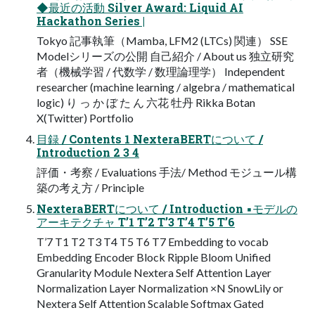
◆最近の活動 Silver Award: Liquid AI
Hackathon Series |
Tokyo 記事執筆（Mamba, LFM2 (LTCs) 関連） SSE
Modelシリーズの公開 自己紹介 / About us 独立研究
者（機械学習 / 代数学 / 数理論理学） Independent
researcher (machine learning / algebra / mathematical
logic) り っ か ぼ た ん 六花 牡丹 Rikka Botan
X(Twitter) Portfolio
目録 / Contents 1 NexteraBERTについて /
Introduction 2 3 4
評価・考察 / Evaluations 手法/ Method モジュール構
築の考え方 / Principle
NexteraBERTについて / Introduction ▪モデルの
アーキテクチャ T’1 T’2 T’3 T’4 T’5 T’6
T’7 T1 T2 T3 T4 T5 T6 T7 Embedding to vocab
Embedding Encoder Block Ripple Bloom Unified
Granularity Module Nextera Self Attention Layer
Normalization Layer Normalization ×N SnowLily or
Nextera Self Attention Scalable Softmax Gated