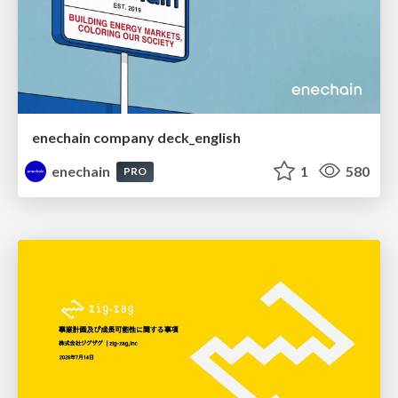
enechain company deck_english
enechain
1
580
PRO