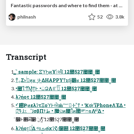
Fantastic passwords and where to find them - at NoRuKo
philnash
52
3.8k
Transcript
̩̤̪̘̝ ̧̧̥̤̩̚ sample: ΞϓϦͷҰݴઆ໌ 12೥5݄27೔೔༵೔
ͳͥ࡞Ζ͏ͱߟ͑ͨͷ͔ʁ ࣮ݱͰ͖ΔHAPPYͳະདྷ͸ʁ 12೥5݄27೔೔༵೔
•೔ใʹ࣌ؒͳΜ͔͚ͯͳ͍Ͱ •ධՁΛೝࣝͯ͠ 12೥5݄27೔೔༵೔
λʔήοτ 12೥5݄27೔೔༵೔
• ̍̌਺໊Ҏ্ͷελʔτΞοϓͰਐḿ؅ཧ͕͏·͘Ͱ ͖͍ͯͳ͍ • Ҡಈ࣌ؒʹiPhoneΛΈΔ •
৽͍͠ߟ͑ɺػೳɺσβΠϯ͕޷͖ • طଘͷ೔ใͷ಺༰ʹෆຬΛײ͍ͯ͡Δ •
̍෼Ͱ΋࣌ؒͷ୹ॖΛ͍ͨ͠ 12೥5݄27೔೔༵೔
λʔήοτ๊͕͍͑ͯΔ જࡏతχʔζɾ໰୊ 12೥5݄27೔೔༵೔