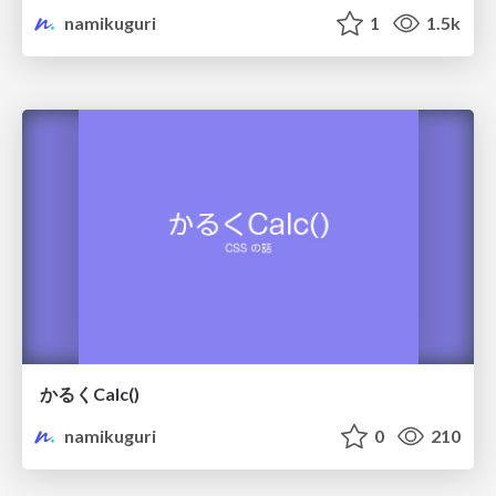
namikuguri
1
1.5k
かるくCalc()
namikuguri
0
210