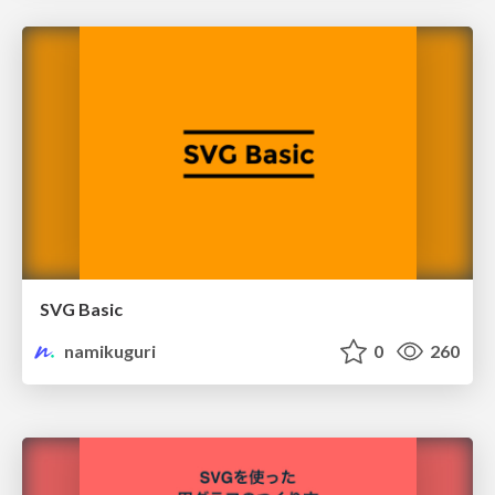
SVG Basic
namikuguri
0
260