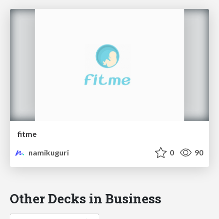
fitme
namikuguri
0
90
Other Decks in Business