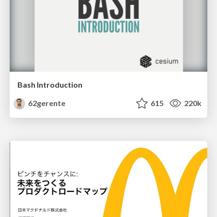
Bash Introduction
62gerente
615
220k