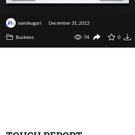
namikuguri
December 31, 2012
Business
74
0