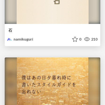
石
namikuguri
0
210