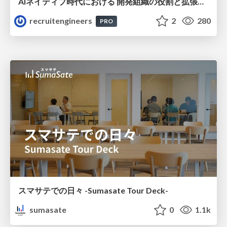
AIネイティブ時代における 開発組織の役割と拡張の可能性
recruitengineers
2
280
PRO
スマサテでの日々 -Sumasate Tour Deck-
sumasate
0
1.1k