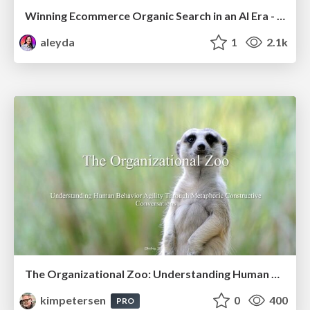
Winning Ecommerce Organic Search in an AI Era - #searchnstuff2025
aleyda
1
2.1k
The Organizational Zoo: Understanding Human Behavior Agility Through Metaphoric Constructive Conversations (based on the works of Arthur Shelley, Ph.D)
kimpetersen
0
400
PRO