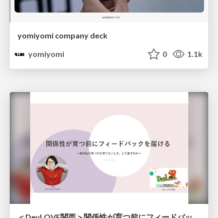
yomiyomi company deck
yomiyomi
0
1.1k
＜DevLOVE関西＞関係性が育つ前にフィードバックを届ける ～関係性が育つのを待てないとき、どう渡すのか～