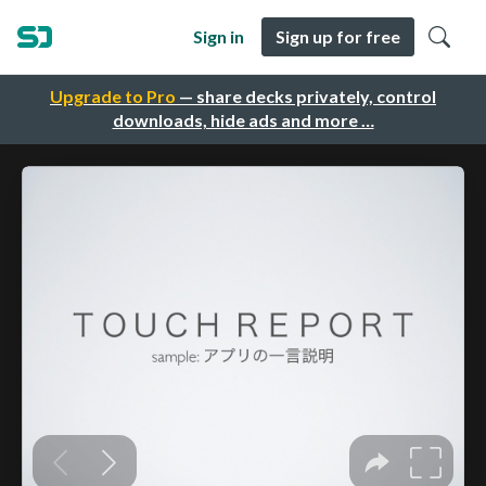
Sign in
Sign up for free
Upgrade to Pro
— share decks privately, control
downloads, hide ads and more …