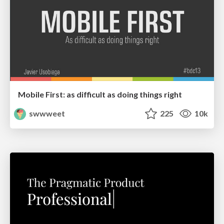
Mobile First: as difficult as doing things right
swwweet
225
10k