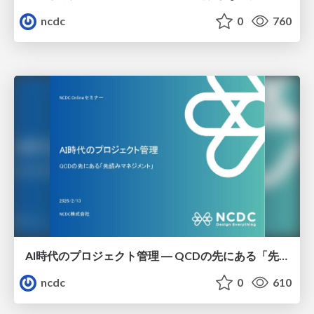
ncdc
0
760
AI時代のプロジェクト管理 ― QCDの先にある「先読みマネジメント」
ncdc
0
610