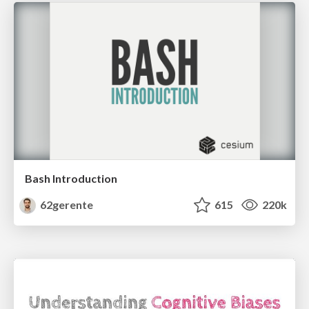
Bash Introduction
62gerente
615
220k