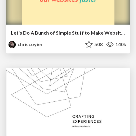
Let's Do A Bunch of Simple Stuff to Make Websites Faster
chriscoyier
508
140k