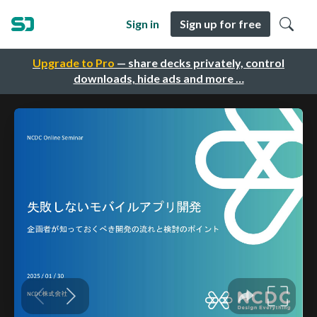
Sign in
Sign up for free
Upgrade to Pro
— share decks privately, control
downloads, hide ads and more …