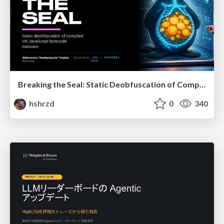
Breaking the Seal: Static Deobfuscation of Compiled V8 JavaScript Bytecode Malware
hshrzd
0
340