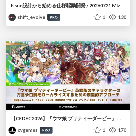
Issue設計から始める仕様駆動開発 / 20260731 Mizuki Hirata
shift_evolve
1
130
PRO
【CEDEC2026】『ウマ娘 プリティーダービー』 英語版のキャラクターの方言や口調をローカライズするための創造的アプローチ
cygames
1
170
PRO