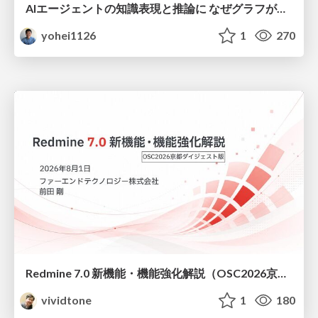
AIエージェントの知識表現と推論に なぜグラフが使われるのか - 記号的AIの復権とニューラルAIとの統合
yohei1126
1
270
Redmine 7.0 新機能・機能強化解説（OSC2026京都ダイジェスト版）
vividtone
1
180