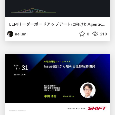
LLMリーダーボードアップデートに向けたAgentic Math_SWEのトレースについて
nejumi
0
210