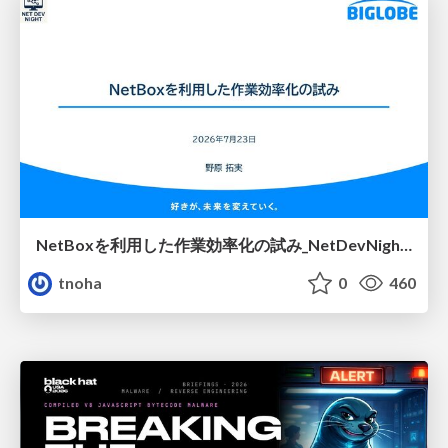
NetBoxを利用した作業効率化の試み_NetDevNight4
tnoha
0
460