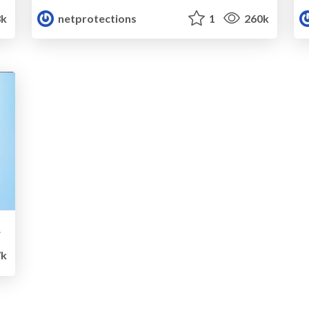
3k
netprotections
1
260k
介資料
k