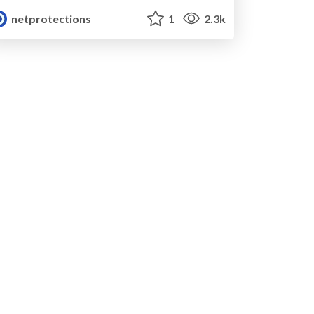
netprotections
1
2.3k