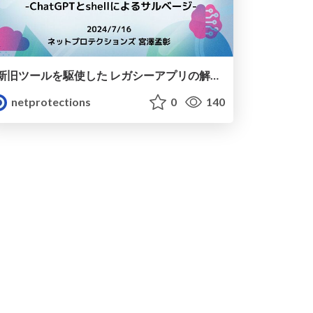
新旧ツールを駆使した レガシーアプリの解読 #cm_odyssey
netprotections
0
140