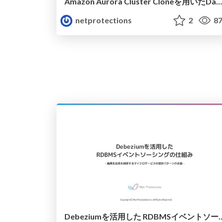
Amazon Aurora Cluster Cloneを用いたDataLake構築
netprotections
2
87
Debeziumを活用した RDBM