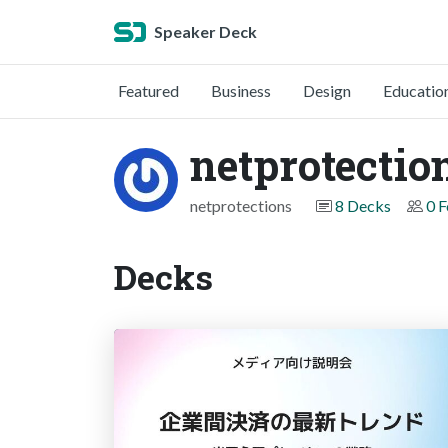
Speaker Deck
Featured
Business
Design
Educatio
netprotectio
netprotections
8 Decks
0 F
Decks