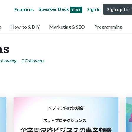
Speaker Deck
Features
Sign in
Sign up for
PRO
n
How-to & DIY
Marketing & SEO
Programming
ns
ollowing
0 Followers