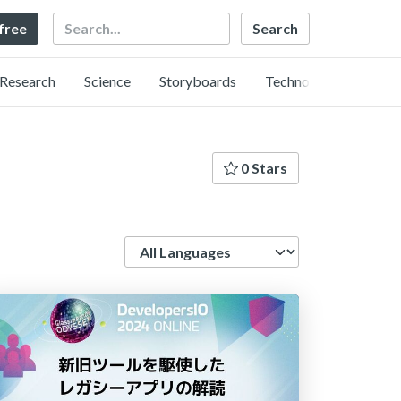
Search
 free
Research
Science
Storyboards
Technology
0 Stars
Language