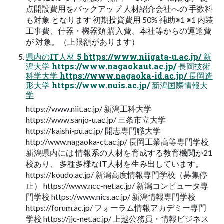
点開設費用をバックアップ 人材紹介会社への 手数料
も対象 となります 初期投資費用 50% 補助※1 ※1 内装
工事費、什器・機器類 購入費、本社等からの運送費
が 対象。（上限額があります）
県内のIT人材 5 https://www.niigata-u.ac.jp/ 新
潟大学 https://www.nagaokaut.ac.jp/ 長岡技術
科学大学 https://www.nagaoka-id.ac.jp/ 長岡造
形大学 https://www.nuis.ac.jp/ 新潟国際情報大
学
https://www.niit.ac.jp/ 新潟工科大学
https://www.sanjo-u.ac.jp/ 三条市立大学
https://kaishi-pu.ac.jp/ 開志専門職大学
http://www.nagaoka-ct.ac.jp/ 長岡工業高等専門学校
新潟県内には 情報系の人材を育成する教育機関が21
校あり、 多種多様なIT人材を生み出しています。
https://koudo.ac.jp/ 新潟高度情報専門学校（募集停
止） https://www.ncc-net.ac.jp/ 新潟コンピュータ専
門学校 https://www.nics.ac.jp/ 新潟情報専門学校
https://forum.ac.jp/ フォーラム情報アカデミー専門
学校 https://jjc-net.ac.jp/ 上越公務員・情報ビジネス