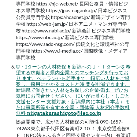
専門学校 https://njc-web.net/ 長岡公務員・情報ビジ
ネス専門学校 https://jpas-nagaoka.jp/ 日本ビジネス
公務員専門学校 https://ncadnet.jp/ 新潟デザイン専門
学校 https://web-jam.jp/ 日本アニメ・マンガ専門学
校 https://www.nabi.ac.jp/ 新潟会計ビジネス専門学校
https://www.nbc.ac.jp/ 新潟ビジネス専門学校
https://www.sado-nsg.com/ 伝統文化と環境福祉の専
門学校 https://www.i-media.cc/ 国際映像・メディア
専門学校
U・Iターンの人材確保 6 新潟へのＵ・Ｉターンを希
望する求職者と県内企業とのマッチングを行ってお
り ます。ベテランから若手まで、幅広い人材をご提
案し、採用にかかるコストと時 間を削減できます。
新潟県で働きたい人材をお探しの企業様は、ぜひお
気軽にお問合せください。 にいがた暮らし・しごと
支援センター 支援対象：新潟県内に本社（本店）ま
たは事業所等を有する企業・団体等 人材紹介手数料
無料
niigatakurashigoto@lec.co.jp
拠点開発で、広がる人材確保の可能性 090-1657-
74263 東京都千代田区有楽町2-10-１ 東京交通会館8
Ｆ（NPO法人ふるさと回帰支援センター内） 有楽町