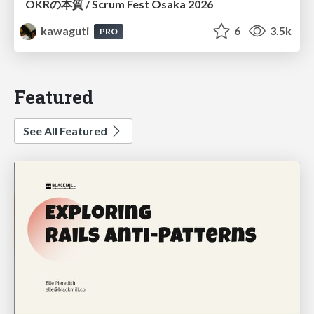
OKRの本質 / Scrum Fest Osaka 2026
kawaguti
6
3.5k
PRO
Featured
See All Featured