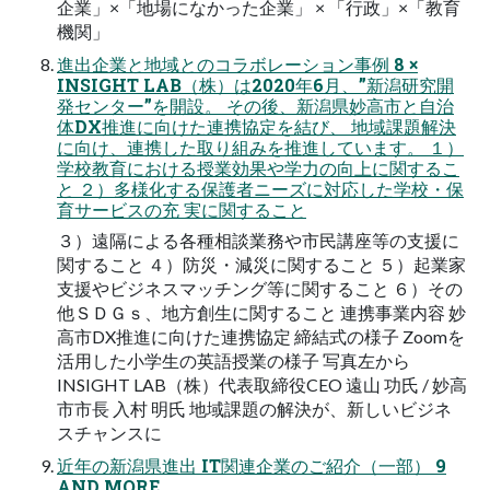
企業」×「地場になかった企業」 × 「行政」×「教育
機関」
進出企業と地域とのコラボレーション事例 8 ×
INSIGHT LAB（株）は2020年6月、”新潟研究開
発センター”を開設。 その後、新潟県妙高市と自治
体DX推進に向けた連携協定を結び、 地域課題解決
に向け、連携した取り組みを推進しています。 １）
学校教育における授業効果や学力の向上に関するこ
と ２）多様化する保護者ニーズに対応した学校・保
育サービスの充 実に関すること
３）遠隔による各種相談業務や市民講座等の支援に
関すること ４）防災・減災に関すること ５）起業家
支援やビジネスマッチング等に関すること ６）その
他ＳＤＧｓ、地方創生に関すること 連携事業内容 妙
高市DX推進に向けた連携協定 締結式の様子 Zoomを
活用した小学生の英語授業の様子 写真左から
INSIGHT LAB（株）代表取締役CEO 遠山 功氏 / 妙高
市市長 入村 明氏 地域課題の解決が、新しいビジネ
スチャンスに
近年の新潟県進出 IT関連企業のご紹介（一部） 9
AND MORE…