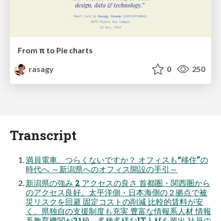
From π to Pie charts
rasagy
0
250
Transcript
満員電車、つらくないですか？ オフィスも“移住”の
時代へ ～新潟県へのオフィス開設の手引～
新潟県の強み 2 アクセスの良さ 首都圏・関西圏から
のアクセス良好。太平洋側・日本海側の２拠点で被
災リスクを回避 固定コストの削減 比較的賃料が安
く、県独自の支援制度も充実 豊富な情報系人材 情報
系教育機関が21校。多種多様なIT人材を輩出 社員の