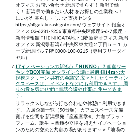
オフィス お問い合わせ 新潟で暮らす！ 新潟で働
く！ 新潟県で働きたい人材 をお探しの企業様へ！
にいがた暮らし・しごと支援センター
https://niigatakurashigoto.com/ ウェブサイト 銀座オ
フィス 03-6281-9256 東京都中央区銀座5-6-7 銀座・
新潟情報館 THE NIIGATA地下1階 新潟オフィス 新潟
オフィス 新潟県新潟市中央区東大通２丁目５－１ カ
ープ新潟ビル７階 0800-100-0215（専用フリーダイ
ヤル）
ITイノベーションの新拠点「NINNO」 7 個室ワー
キングBOX完備 オンライン会議に最適 幅14mの大
規模スクリーン 共有の会議室 広々としたミーティン
グスペースは、 イベントなどにも利用できます。 周
りの音を気にせずに電話会議や仕事に 集中できま
す。
リラックスしながら打ち合わせや休憩に 利用できま
す。 入居企業一覧（50音順） カフェスペース完備
寛げる空間を 新潟県発「産産官学※」共創プラット
フォーム、誕生 ～業種や立場を超えたイノベーショ
ンのための交流と共創の場があります～ ※「地場の