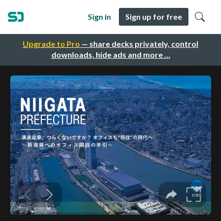
Sign in
Sign up for free
Upgrade to Pro
— share decks privately, control
downloads, hide ads and more …