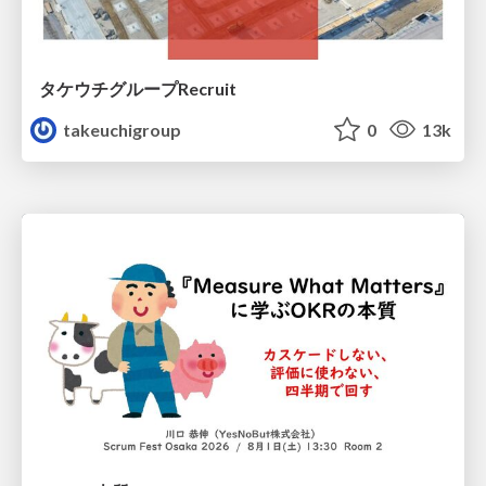
タケウチグループRecruit
takeuchigroup
0
13k