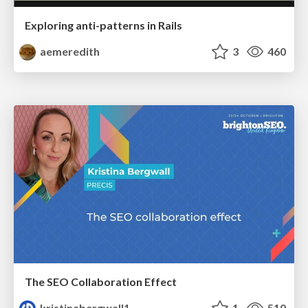
Exploring anti-patterns in Rails
aemeredith
3
460
The SEO Collaboration Effect
kristinabergwall1
1
510