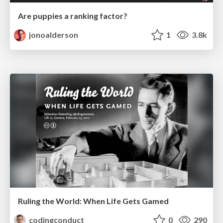
Are puppies a ranking factor?
jonoalderson
1
3.8k
Ruling the World: When Life Gets Gamed
codingconduct
0
290