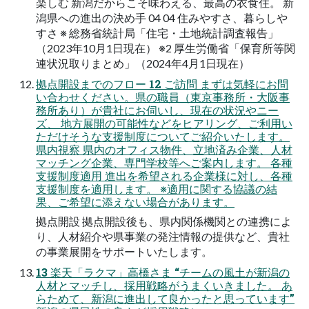
楽しむ 新潟だからこそ味わえる、最高の衣食住。 新
潟県への進出の決め手 04 04 住みやすさ、暮らしや
すさ ※ 総務省統計局「住宅・土地統計調査報告」
（2023年10月1日現在） ※2 厚生労働省「保育所等関
連状況取りまとめ」（2024年4月1日現在）
拠点開設までのフロー 12 ご訪問 まずは気軽にお問
い合わせください。県の職員（東京事務所・大阪事
務所あり）が貴社にお伺いし、現在の状況やニー
ズ、 地方展開の可能性などをヒアリング、ご利用い
ただけそうな支援制度についてご紹介いたします。
県内視察 県内のオフィス物件、立地済み企業、人材
マッチング企業、専門学校等へご案内します。 各種
支援制度適用 進出を希望される企業様に対し、各種
支援制度を適用します。 ※適用に関する協議の結
果、ご希望に添えない場合があります。
拠点開設 拠点開設後も、県内関係機関との連携によ
り、人材紹介や県事業の発注情報の提供など、貴社
の事業展開をサポートいたします。
13 楽天「ラクマ」高橋さま “チームの風土が新潟の
人材とマッチし、採用戦略がうまくいきました。 あ
らためて、新潟に進出して良かったと思っています”