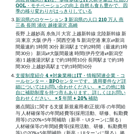
QOL・モチベーションの向上 自然も食も豊かで、四
季の移り変わりがはっきりしている
新潟県のロケーション 3 新潟県の人口 210 万人 燕
三条 長岡 浦佐 越後湯沢 高崎
長野 上越妙高 糸魚川 大宮 上越新幹線 北陸新幹線 新
潟 東京 大阪 伊丹・関西空港 ⇅ 新潟空港 東京⇄新潟
間最速約 1時間 30分 新潟駅まで約2時間（最速約1時
間30分） 新潟⇄大阪間最速 時間(伊丹空港⇄新潟空
港) 1 越後湯沢駅まで約1時間10分 長岡駅まで約1時
間30分 上越妙高駅まで約1時間50分
支援制度紹介 4 ※対象業種はIT・情報関連企業・コ
ールセンター・BPOセンターです。適用要件など詳
細についてはお問い合わせください。 ※この他に独
自に補助制度を持つ市もあります。詳しくはお問い
合わせください。 × 5 年間 + 20% 補助
拠点開設に関する支援 新規雇用者(正規)等 の年間給
与 人材確保等の年間経費等(採用活動、研修、転勤費
用等) の20%×5年間補助（新卒・UIターンに限る）
人材確保等の年間経費等(採用活動、研修、転勤費用
等) の20%×5年間補助（新卒・UIターンに限る） 拠