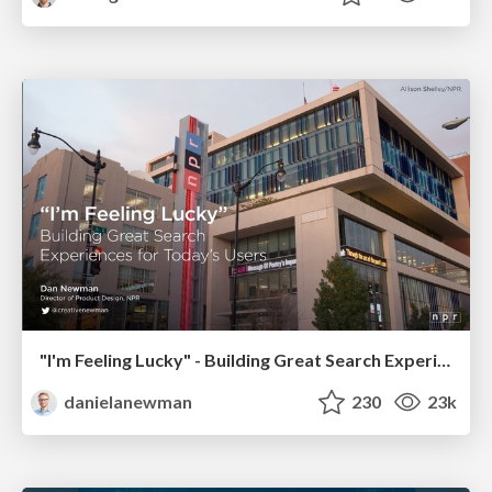
"I'm Feeling Lucky" - Building Great Search Experiences for Today's Users (#IAC19)
danielanewman
230
23k