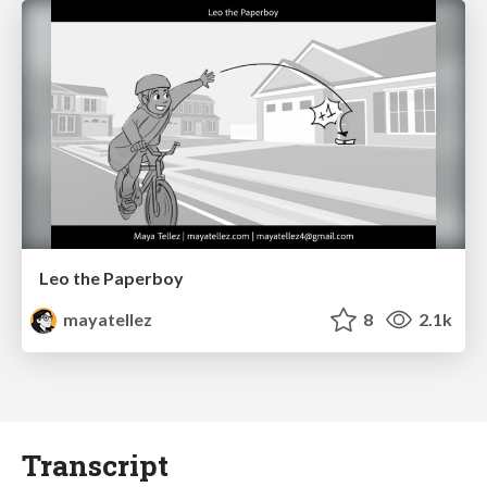
Leo the Paperboy
mayatellez
8
2.1k
Transcript