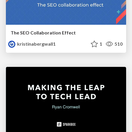
The SEO Collaboration Effect
kristinabergwall1
1
510