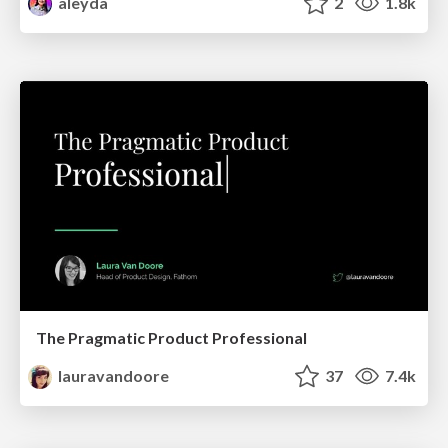
aleyda
2
1.8k
The Pragmatic Product Professional
lauravandoore
37
7.4k