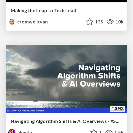
Making the Leap to Tech Lead
cromwellryan
135
10k
Navigating Algorithm Shifts & AI Overviews - #SMXNext
aleyda
1
1.5k