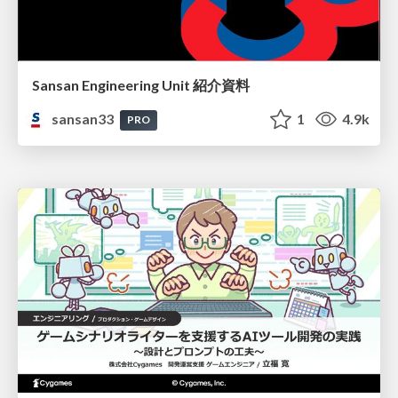
Sansan Engineering Unit 紹介資料
sansan33
1
4.9k
PRO