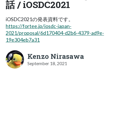
話 / iOSDC2021
iOSDC2021の発表資料です。
https://fortee.jp/iosdc-japan-
2021/proposal/6d170404-d2b6-4379-ad9e-
19e304eb7a31
Kenzo Nirasawa
September 18, 2021