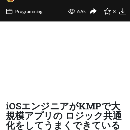
Programming
6.9k
8
iOSエンジニアがKMPで大
規模アプリの ロジック共通
化をしてうまくできている