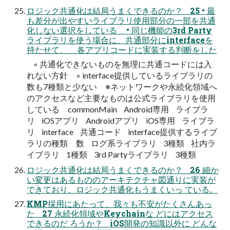
ロジック共通化は結局うまくできるのか？ 25 • 最
も差分が出やすいライブラリ使用部分の一部を共通
化しない選択をしている • 同じ機能の3rd Party
ライブラリを使う場合に、共通部分にinterfaceを
持たせて、 各アプリコードに実装する判断をした
◦ 共通化できないものを無理に共通コードには入
れない方針 ◦ interface提供しているライブラリの
数も7種類と少ない ※ネットワークや永続化領域へ
のアクセスなど主要なものは公式ライブラリを使用
している commonMain Android専用 ライブラ
リ iOSアプリ Androidアプリ iOS専用 ライブラ
リ interface 共通コード interface提供するライブ
ラリの種類 数 ログ系ライブラリ 3種類 社内ラ
イブラリ 1種類 3rd Partyライブラリ 3種類
ロジック共通化は結局うまくできるのか？ 26 細か
い変更はあるもののアーキテクチャ図通りに実装が
できており、ロジック共通化もうまくいっ ている。
KMP採用にあたって、我々も不安がたくさんあっ
た 27 永続化領域やKeychainな どにはアクセス
できるのだ ろうか？ iOS開発の知識以外に どんな