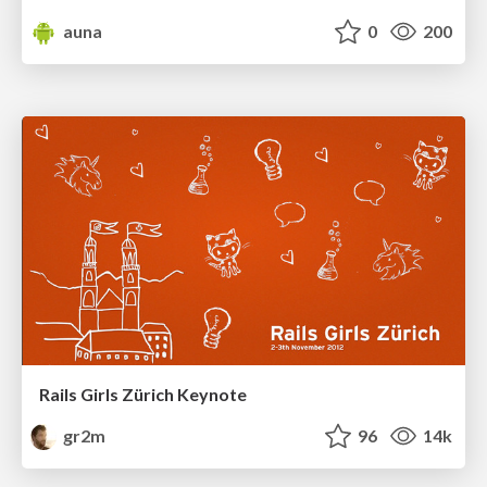
auna
0
200
Rails Girls Zürich Keynote
gr2m
96
14k