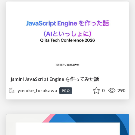
jsmini JavaScript Engine を作ってみた話
yosuke_furukawa
0
290
PRO