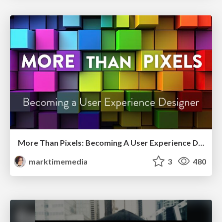
More Than Pixels: Becoming A User Experience Designer
marktimemedia
3
480