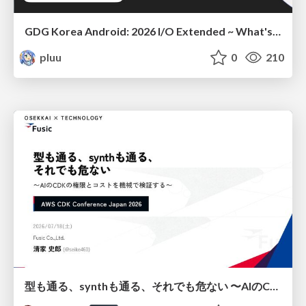
GDG Korea Android: 2026 I/O Extended ~ What's new in Android development tools
pluu
0
210
型も通る、synthも通る、それでも危ない 〜AIのCDKの権限とコストを機械で検証する〜 / It Passes Type Checks, It Passes Synth Checks, but It’s Still Risky — Automatically Verifying Permissions and Costs in AI’s CDK —