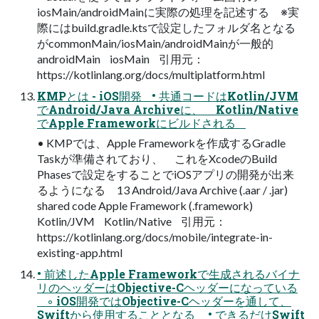
iosMain/androidMainに実際の処理を記述する ※実
際にはbuild.gradle.ktsで設定したフォルダ名となる
がcommonMain/iosMain/androidMainが一般的
androidMain iosMain 引用元：
https://kotlinlang.org/docs/multiplatform.html
KMPとは - iOS開発 • 共通コードはKotlin/JVM
でAndroid/Java Archiveに、 Kotlin/Native
でApple Frameworkにビルドされる
• KMPでは、Apple Frameworkを作成するGradle
Taskが準備されており、 これをXcodeのBuild
Phasesで設定をすることでiOSアプリの開発が出来
るようになる 13 Android/Java Archive (.aar / .jar)
shared code Apple Framework (.framework)
Kotlin/JVM Kotlin/Native 引用元：
https://kotlinlang.org/docs/mobile/integrate-in-
existing-app.html
• 前述したApple Frameworkで生成されるバイナ
リのヘッダーはObjective-Cヘッダーになっている
◦ iOS開発ではObjective-Cヘッダーを通して、
Swiftから使用することとなる • できるだけSwift