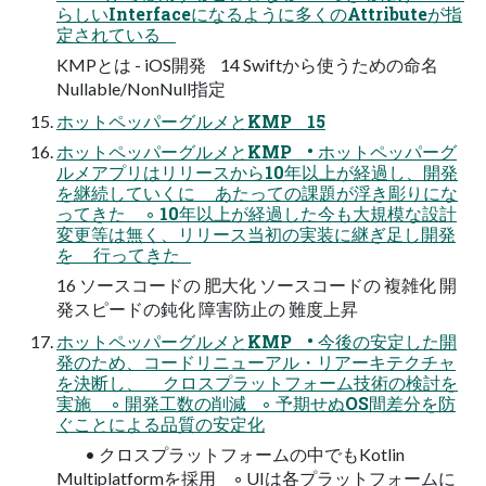
らしいInterfaceになるように多くのAttributeが指
定されている
KMPとは - iOS開発 14 Swiftから使うための命名
Nullable/NonNull指定
ホットペッパーグルメとKMP 15
ホットペッパーグルメとKMP • ホットペッパーグ
ルメアプリはリリースから10年以上が経過し、開発
を継続していくに あたっての課題が浮き彫りにな
ってきた ◦ 10年以上が経過した今も大規模な設計
変更等は無く、リリース当初の実装に継ぎ足し開発
を 行ってきた
16 ソースコードの 肥大化 ソースコードの 複雑化 開
発スピードの鈍化 障害防止の 難度上昇
ホットペッパーグルメとKMP • 今後の安定した開
発のため、コードリニューアル・リアーキテクチャ
を決断し、 クロスプラットフォーム技術の検討を
実施 ◦ 開発工数の削減 ◦ 予期せぬOS間差分を防
ぐことによる品質の安定化
• クロスプラットフォームの中でもKotlin
Multiplatformを採用 ◦ UIは各プラットフォームに