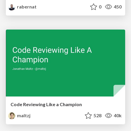
rabernat
0
450
Code Reviewing Like a Champion
maltzj
528
40k