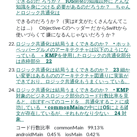
できるのだ ろうか？ iOS開発の知識以外に どんな
知識を身につける 必要があるのだろうか？ ちゃん
とロジック共通化は
できるのだろうか？（実はif 文がたくさんなんてこ
とは …） Objective-Cのヘッダー だ からSwiftから
使いづらくて 嫌になるんじゃないだろう か？
ロジック共通化は結局うまくできるのか？ • ホット
ペッパーグルメのアーキテクチャは以下のようにな
っている ◦ KMPを使用したロジックの共通化部分
は赤枠部分 22
ロジック共通化は結局うまくできるのか？ 23 細か
い変更はあるもののアーキテクチャ図通りに実装が
できており、ロジック共通化もうまくいっ ている。
ロジック共通化は結局うまくできるのか？ • KMP
対象のビジネスロジック部分のコード行数比率を見
ると、ほぼすべてのコードを 共通化することに成
功している • commonMainの中にはOSによるif
文が存在しているが、それもかなり少ない 24 対
象
コード行数比率 commonMain 99.13％
androidMain 0.45％ iosMain 0.42％