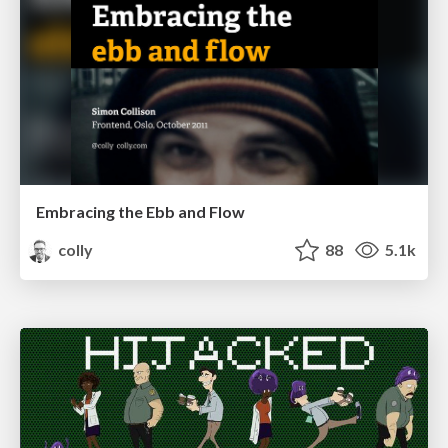
Embracing the Ebb and Flow
colly
88
5.1k