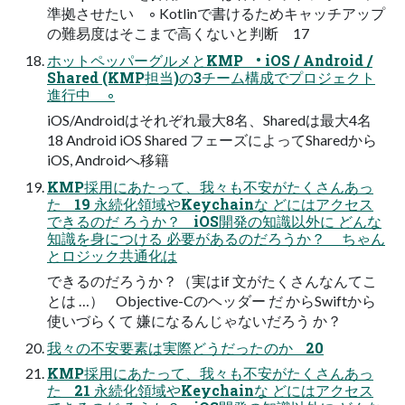
準拠させたい ◦ Kotlinで書けるためキャッチアップ
の難易度はそこまで高くないと判断 17
ホットペッパーグルメとKMP • iOS / Android /
Shared (KMP担当)の3チーム構成でプロジェクト
進行中 ◦
iOS/Androidはそれぞれ最大8名、Sharedは最大4名
18 Android iOS Shared フェーズによってSharedから
iOS, Androidへ移籍
KMP採用にあたって、我々も不安がたくさんあっ
た 19 永続化領域やKeychainな どにはアクセス
できるのだ ろうか？ iOS開発の知識以外に どんな
知識を身につける 必要があるのだろうか？ ちゃん
とロジック共通化は
できるのだろうか？（実はif 文がたくさんなんてこ
とは …） Objective-Cのヘッダー だ からSwiftから
使いづらくて 嫌になるんじゃないだろう か？
我々の不安要素は実際どうだったのか 20
KMP採用にあたって、我々も不安がたくさんあっ
た 21 永続化領域やKeychainな どにはアクセス