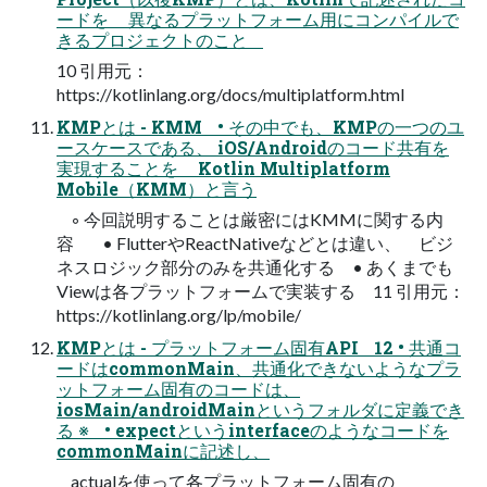
ードを 異なるプラットフォーム用にコンパイルで
きるプロジェクトのこと
10 引用元：
https://kotlinlang.org/docs/multiplatform.html
KMPとは - KMM • その中でも、KMPの一つのユ
ースケースである、 iOS/Androidのコード共有を
実現することを Kotlin Multiplatform
Mobile（KMM）と言う
◦ 今回説明することは厳密にはKMMに関する内
容 • FlutterやReactNativeなどとは違い、 ビジ
ネスロジック部分のみを共通化する • あくまでも
Viewは各プラットフォームで実装する 11 引用元：
https://kotlinlang.org/lp/mobile/
KMPとは - プラットフォーム固有API 12 • 共通コ
ードはcommonMain、共通化できないようなプラ
ットフォーム固有のコードは、
iosMain/androidMainというフォルダに定義でき
る ※ • expectというinterfaceのようなコードを
commonMainに記述し、
actualを使って各プラットフォーム固有の