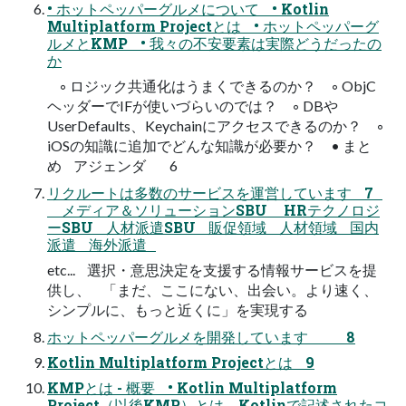
• ホットペッパーグルメについて • Kotlin
Multiplatform Projectとは • ホットペッパーグ
ルメとKMP • 我々の不安要素は実際どうだったの
か
◦ ロジック共通化はうまくできるのか？ ◦ ObjC
ヘッダーでIFが使いづらいのでは？ ◦ DBや
UserDefaults、Keychainにアクセスできるのか？ ◦
iOSの知識に追加でどんな知識が必要か？ • まと
め アジェンダ 6
リクルートは多数のサービスを運営しています 7
メディア＆ソリューションSBU HRテクノロジ
ーSBU 人材派遣SBU 販促領域 人材領域 国内
派遣 海外派遣
etc... 選択・意思決定を支援する情報サービスを提
供し、 「まだ、ここにない、出会い。より速く、
シンプルに、もっと近くに」を実現する
ホットペッパーグルメを開発しています 8
Kotlin Multiplatform Projectとは 9
KMPとは - 概要 • Kotlin Multiplatform
Project（以後KMP）とは、Kotlinで記述されたコ