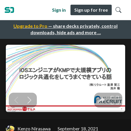
Sign in
Sign up for free
Upgrade to Pro
— share decks privately, control
downloads, hide ads and more …
Kenzo Nirasawa
September 18, 2021