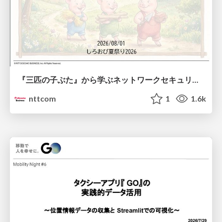
『三匹の子ぶた』から学ぶネットワークセキュリティの昔と今 / Network Security: Then and Now Through the Lens of The Three Little Pigs
nttcom
1
1.6k