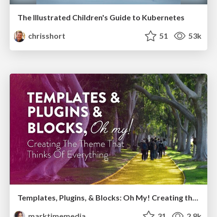
The Illustrated Children's Guide to Kubernetes
chrisshort
51
53k
Templates, Plugins, & Blocks: Oh My! Creating the theme that thinks of everything
marktimemedia
31
2.8k