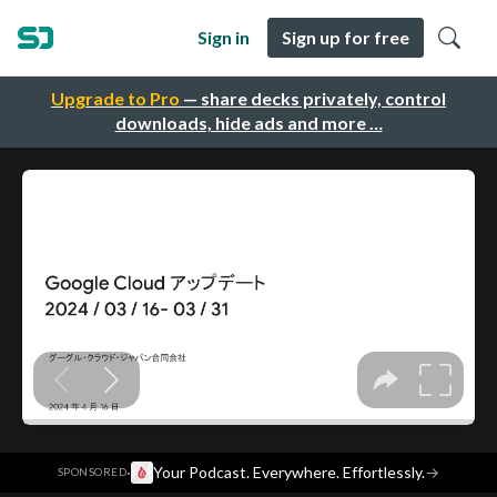
Sign in
Sign up for free
Upgrade to Pro
— share decks privately, control
downloads, hide ads and more …
·
Your Podcast. Everywhere. Effortlessly.
→
SPONSORED