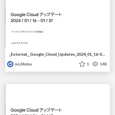
_External__Google_Cloud_Updates_2024_01_16-01_31.pdf
no24oka
1
140