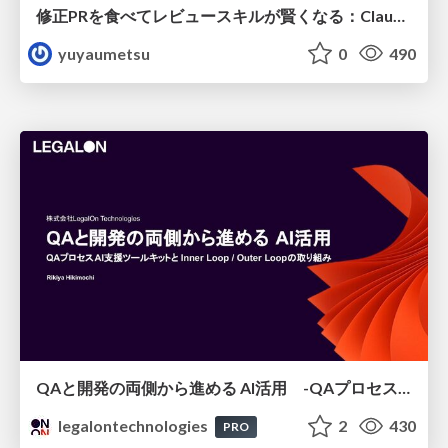
修正PRを食べてレビュースキルが賢くなる：Claude Codeによる自己改善サイクル
yuyaumetsu
0
490
QAと開発の両側から進める AI活用 -QAプロセスAI支援ツールキットと Inner Loop / Outer Loopの取り組み-
legalontechnologies
2
430
PRO