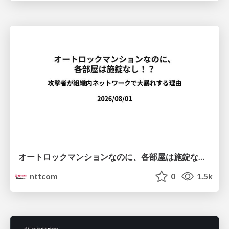
オートロックマンションなのに、各部屋は施錠なし！？ 攻撃者が組織内ネットワークで大暴れする理由 / The Front Door Is Locked, but the Rooms Are Wide Open: Why Attackers Move Freely Inside Enterprise Networks
nttcom
0
1.5k