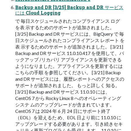
Backup and DR [3/25] Backup and DR サービス
には Cloud Logging
で 毎日スケジュールされたコンプライアンス ログ
を表 示するためのサポートが追加されました。
[3/25] Backup and DR サービスには、BigQuery で 毎
日スケジュールされたコンプライアンス レポート を
表 示するためのサポートが追加されました。 [3/21]
Backup and DR サービス 11.0.10.417 を使用して、バ
ックアップ /リカバリ アプライアンスを更新できる
ようになりました。アプライアンスを更新するには
こちらの手順 を参照してください。 [3/21] Backup
and DR サービスには、履歴レポートへのアクセスの
サポートが追加されました。 もっと詳しく 知る。
[3/21] Backup and DR サービス 11.0.10 には、
CentOS 7 から Rocky Linux 8 へのオペレーティング
システ ムのアップグレードが含まれています。
CentOS 7 は 2024 年 6 月 24 日にサポート終了
（EOL）を迎えるた め、EOL 日より前に 11.0.10 に
アップグレードする必要があります。引き続きセキ
ュリティ更新プログラムを受 信します。 11.0.10 に