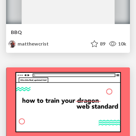
BBQ
matthewcrist
89
10k