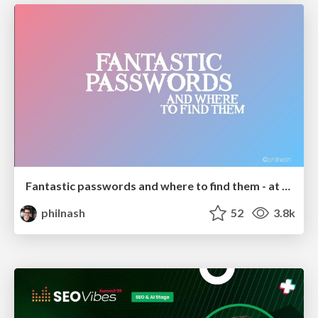
Fantastic passwords and where to find them - at NoRuKo
philnash
52
3.8k