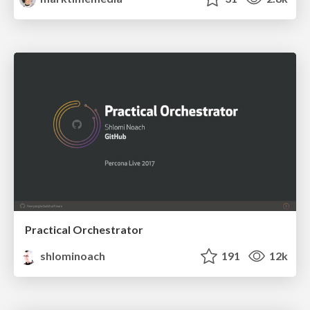
Practical Orchestrator
shlominoach
191
12k