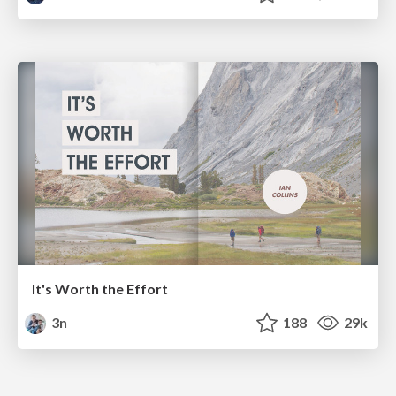
It's Worth the Effort
3n
188
29k