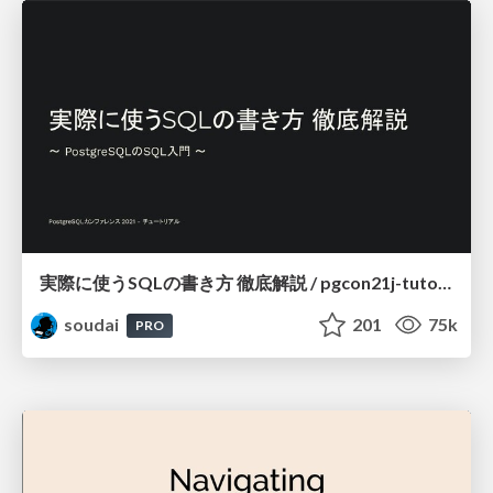
実際に使うSQLの書き方 徹底解説 / pgcon21j-tutorial
soudai
201
75k
PRO