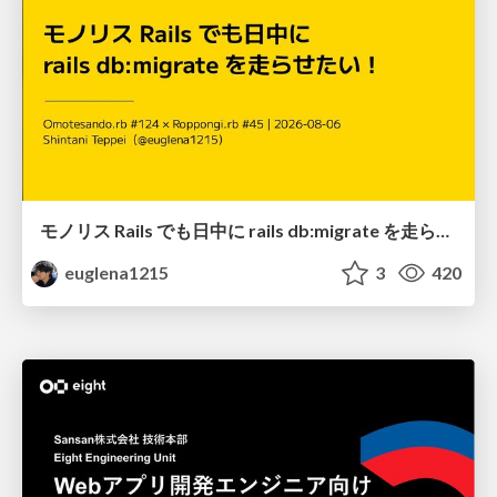
モノリス Rails でも日中に rails db:migrate を走らせたい！ / Daytime rails db:migrate on Monolithic Rails!
euglena1215
3
420