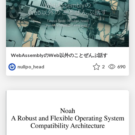
WebAssemblyのWeb以外のことぜんぶ話す
nullpo_head
2
690