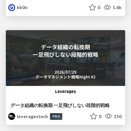
kk0n
0
1.6k
データ組織の転換期 一足飛びしない段階的戦略
leveragestech
0
150
PRO