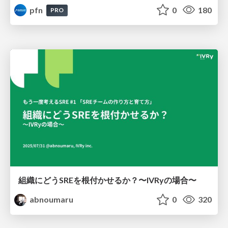
pfn
0
180
PRO
組織にどうSREを根付かせるか？〜IVRyの場合〜
abnoumaru
0
320