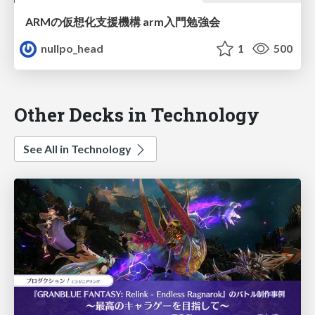
ARMの仮想化支援機構 arm入門勉強会
nullpo_head
1
500
Other Decks in Technology
See All in Technology