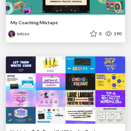
My Coaching Mixtape
mlcsv
0
190