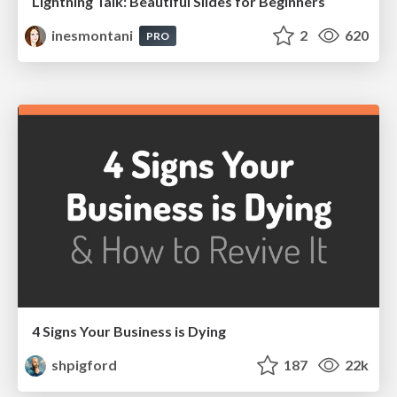
Lightning Talk: Beautiful Slides for Beginners
inesmontani
2
620
PRO
4 Signs Your Business is Dying
shpigford
187
22k