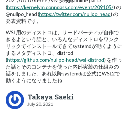
2021/07/10 Kernel/VM探検隊online part3
(
https://kernelvm.connpass.com/event/209105/
) の
@nullpo_head (
https://twitter.com/nullpo_head
) の
発表資料です。
WSL用のディストロは、サードパーティが自作で
きるよという話と、いろんなディストロをワンク
リックでインストールできてsystemdが動くように
するメタディストロ、distrod
(
https://github.com/nullpo-head/wsl-distrod
) を作っ
た話とそのコンテナを使った内部実装の仕組みの
話をしました。あれ以降systemdは公式にWSL2で
動くようになりましたね
Takaya Saeki
July 20, 2021