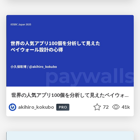
世界の人気アプリ100個を分析して見えたペイウォール設計の心得
akihiro_kokubo
72
41k
PRO