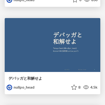
デバッガと和解せよ
nullpo_head
8
4.5k