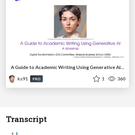
A Guide to Academic Writing Using Generative AI - A Workshop
ks91
1
360
PRO
Transcript
1