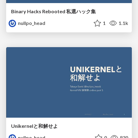
Binary Hacks Rebooted 私選ハック集
nullpo_head
1
1.1k
Unikernelと和解せよ
nullpo_head
0
830