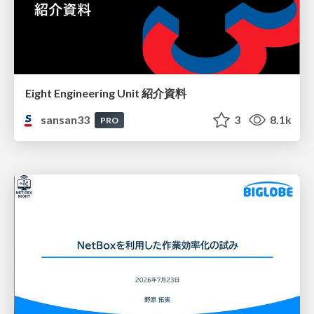
Eight Engineering Unit 紹介資料
sansan33
3
8.1k
PRO