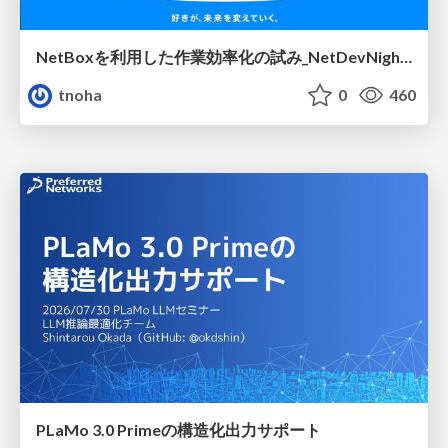
NetBoxを利用した作業効率化の試み_NetDevNight4
tnoha
0
460
PLaMo 3.0 Primeの構造化出力サポート