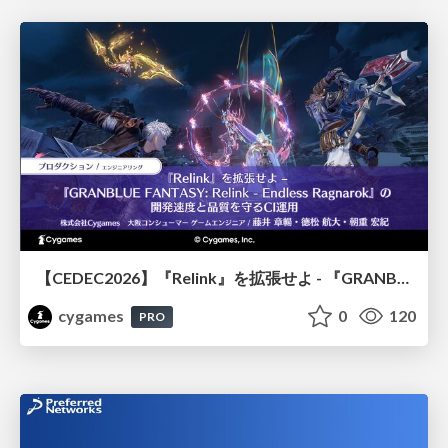
【CEDEC2026】『Relink』を拡張せよ - 『GRANBLUE FANTASY: Relink - Endless Ragnarok』の開発速度と品質を守るCI運用
cygames
0
120
PRO