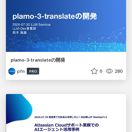
plamo-3-translateの開発
pfn
0
280
PRO