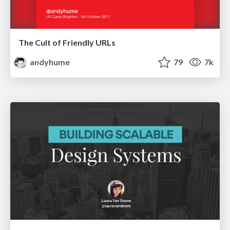
The Cult of Friendly URLs
andyhume
79
7k