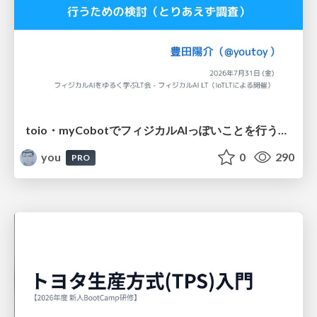
toio・myCobotでフィジカルAIっぽいことを行うための検討（とりあえず調査） / フィジカルAI LT（IoTLTによる開催）
you
0
290
PRO