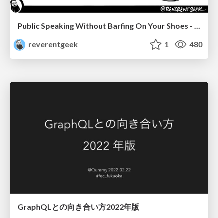
Public Speaking Without Barfing On Your Shoes - THAT 2023
reverentgeek
1
480
GraphQLとの向き合い方2022年版