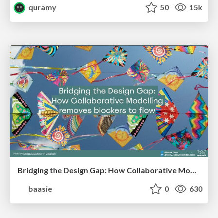
quramy
50
15k
Bridging the Design Gap: How Collaborative Modelling removes blockers to flow between stakeholders and teams @FastFlow conf
baasie
0
630