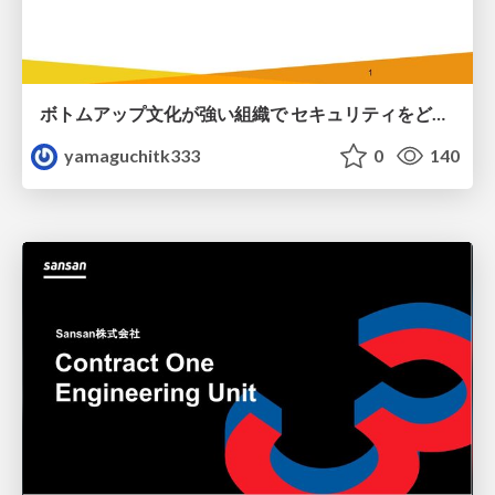
ボトムアップ文化が強い組織で セキュリティをどう根付かせていくかの現在進行形の話 / Making Security Stick in a Bottom-Up Organization
yamaguchitk333
0
140