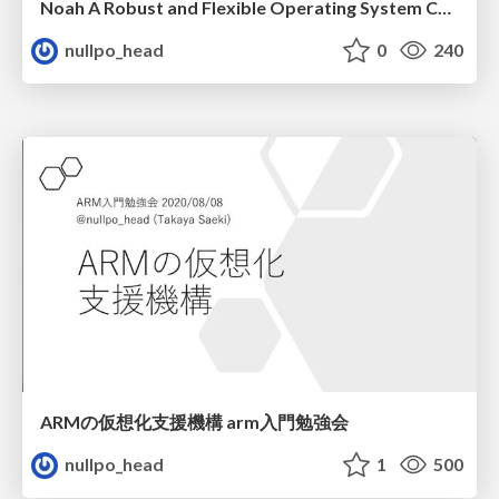
Noah A Robust and Flexible Operating System Compatibility Architecture
nullpo_head
0
240
ARMの仮想化支援機構 arm入門勉強会
nullpo_head
1
500