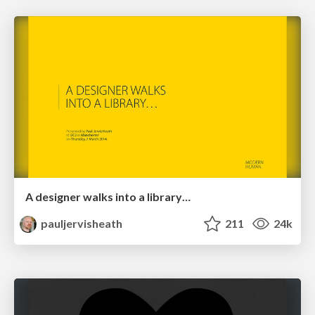
A designer walks into a library…
pauljervisheath
211
24k