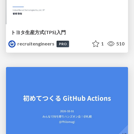
トヨタ⽣産⽅式(TPS)⼊⾨
recruitengineers
1
510
PRO