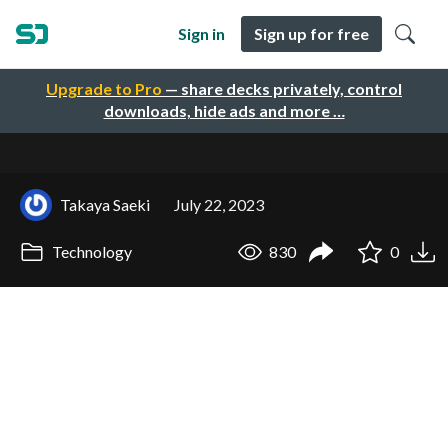
Sign in
Sign up for free
Upgrade to Pro
— share decks privately, control
downloads, hide ads and more …
Takaya Saeki
July 22, 2023
Technology
830
0