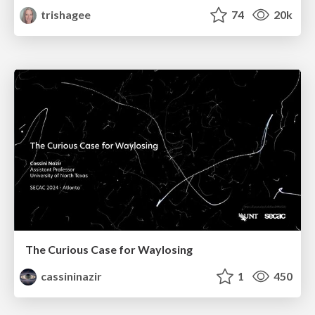
trishagee
74
20k
The Curious Case for Waylosing
cassininazir
1
450