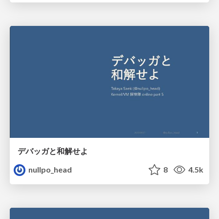
デバッガと和解せよ
nullpo_head
8
4.5k