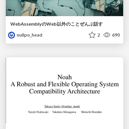
WebAssemblyのWeb以外のことぜんぶ話す
nullpo_head
2
690