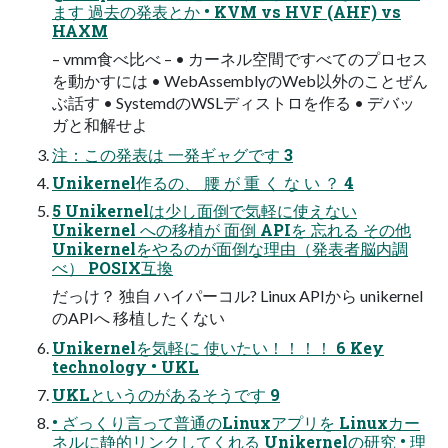
ます 過去の発表とか • KVM vs HVF (AHF) vs
HAXM
– vmm食べ比べ – • カーネル空間ですべてのプロセス
を動かすには • WebAssemblyのWeb以外のことぜん
ぶ話す • SystemdのWSLディストロを作る • デバッ
ガと和解せよ
注：この発表は 一発ギャグです 3
Unikernel作るの、 腰 が 重 く な い ？ 4
5 Unikernelは少し面倒で気軽に使えない
Unikernel への移植が 面倒 APIを 忘れる その他
Unikernelをやるのが面倒な理由（発表者脳内調
べ） POSIX互換
だっけ？ 独自 ハイパーコル? Linux APIから unikernel
のAPIへ 移植したくない
Unikernelを気軽に 使いたい！！！！ 6 Key
technology • UKL
UKLというのがあるそうです 9
• ざっくり言って普通のLinuxアプリを Linuxカー
ネルに静的リンクしてくれる Unikernelの研究 • 理