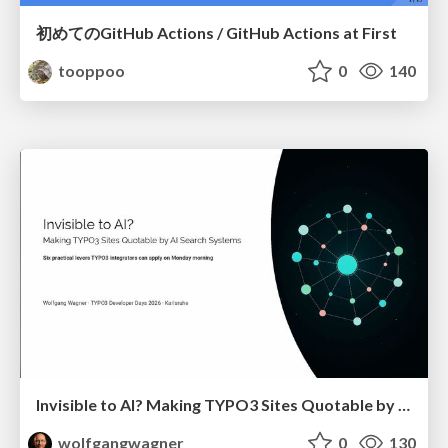
初めてのGitHub Actions / GitHub Actions at First
tooppoo
0
140
Invisible to AI? Making TYPO3 Sites Quotable by AI Search Systems
wolfgangwagner
0
130