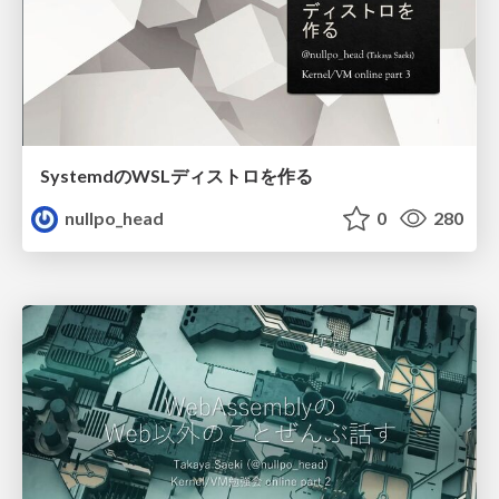
SystemdのWSLディストロを作る
nullpo_head
0
280