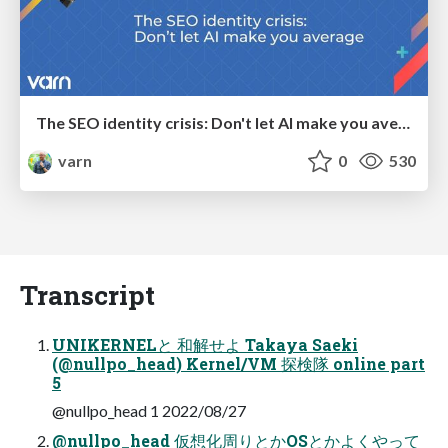
The SEO identity crisis: Don't let AI make you average
varn
0
530
Transcript
UNIKERNELと 和解せよ Takaya Saeki
(@nullpo_head) Kernel/VM 探検隊 online part
5
@nullpo_head 1 2022/08/27
@nullpo_head 仮想化周りとかOSとかよくやって