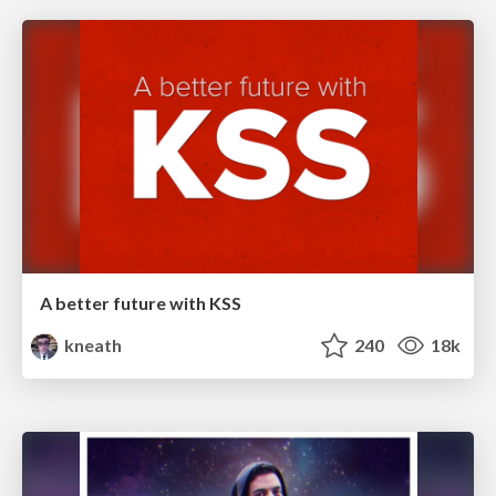
A better future with KSS
kneath
240
18k