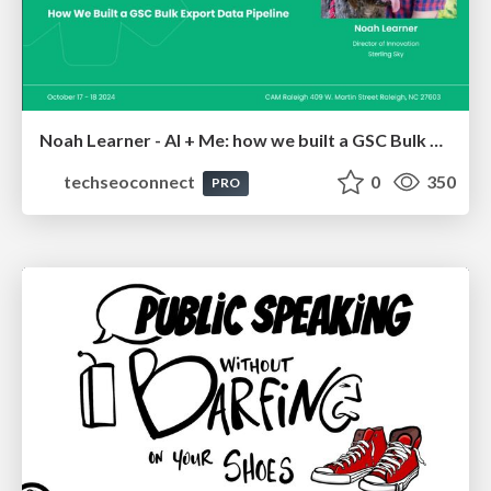
Noah Learner - AI + Me: how we built a GSC Bulk Export data pipeline
techseoconnect
0
350
PRO