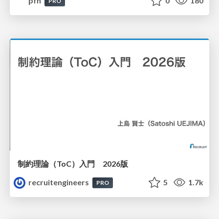
pfn
0
180
PRO
制約理論（ToC）入門 2026版
recruitengineers
5
1.7k
PRO