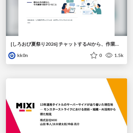
[しろおび夏祭り2026] チャットするAIから、作業するAIへ - 使われ方の変化と、その裏側で起きていること
kk0n
0
1.5k