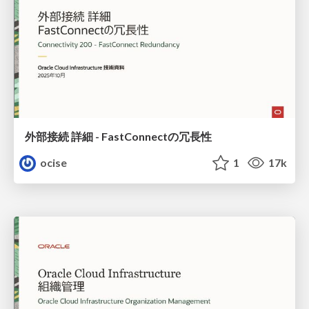
外部接続 詳細 - FastConnectの冗長性
ocise
1
17k