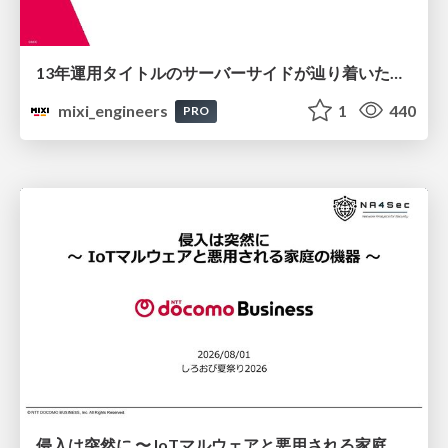
13年運用タイトルのサーバーサイドが辿り着いた現在地 ― モンスターストライクにおける技術・組織・AI活用から得た知見
mixi_engineers
1
440
PRO
侵入は突然に 〜 IoTマルウェアと悪用される家庭の機器 ～ / When Intrusion Strikes: IoT Malware and the Abuse of Home Devices