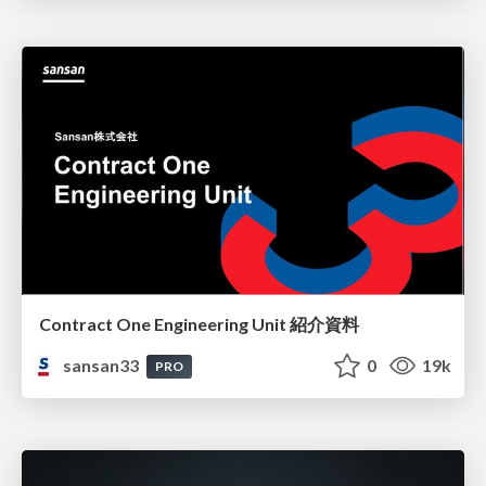
Contract One Engineering Unit 紹介資料
sansan33
0
19k
PRO