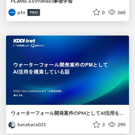
PLaMo 3.0 Primeの事後学習
pfn
0
260
PRO
ウォーターフォール開発案件のPMとしてAI活用を模索している話
hatahata021
3
290