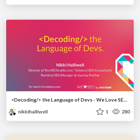
<Decoding/> the Language of Devs - We Love SEO 2024
nikkihalliwell
1
280