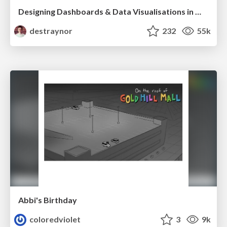
Designing Dashboards & Data Visualisations in Web Apps
destraynor
232
55k
Abbi's Birthday
coloredviolet
3
9k