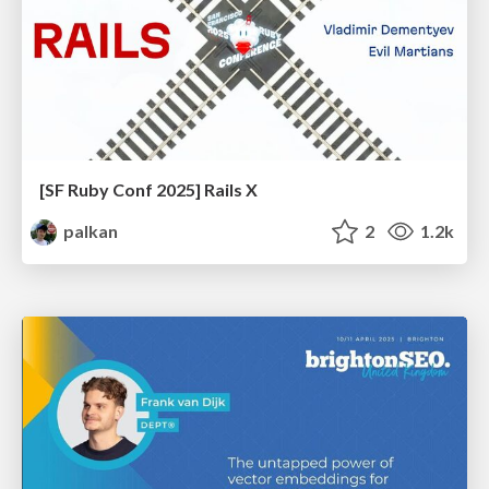
[SF Ruby Conf 2025] Rails X
palkan
2
1.2k