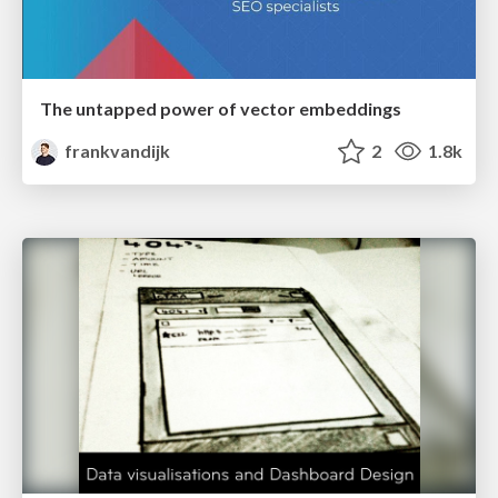
The untapped power of vector embeddings
frankvandijk
2
1.8k