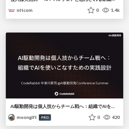
nttcom
0
1.4k
AI駆動開発は個人技からチーム戦へ：組織でAIを使いこなすための実践設計
moongift
0
420
PRO