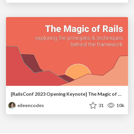
[RailsConf 2023 Opening Keynote] The Magic of Rails
eileencodes
31
10k