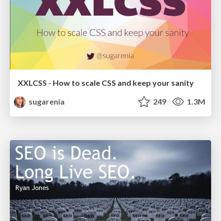
XXLCSS - How to scale CSS and keep your sanity
sugarenia
249
1.3M