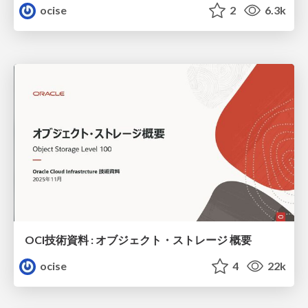
ocise
2
6.3k
OCI技術資料 : オブジェクト・ストレージ 概要
ocise
4
22k