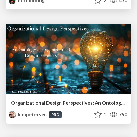
mfonobong
2
470
Organizational Design Perspectives: An Ontology of Organizational Design Elements
kimpetersen
1
790
PRO