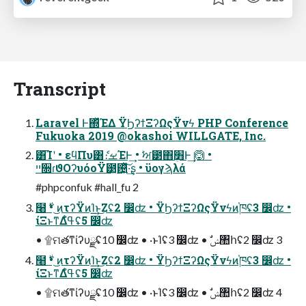
Transcript
Laravel Ͱ΍ͬͯΈΔ ΫϦʔϯΞʔΩςΫνϟ PHP Conference
Fukuoka 2019 @okashoi WILLGATE, Inc.
͸͡Ίʹ • εϥΠυ͸ެ։ࡁΈͰ͢ • ࣸਅ౳΋׻ܴͰ͢ 🙆 •
ײ૝ɾϑΟʔυόοΫ౳͓଴͍ͪͯ͠·͢ʂ • ϋογϡλά
#phpconfuk #hall_fu 2
໨࣍ • ͜ͷτʔΫͷΊ͟͢ͱ͜Ζʢ2 ෼ʣ • ΫϦʔϯΞʔΩςΫνϟͷ֓ཁʢ3 ෼ʣ •
ίΞͱͳΔߟ͑ํʢ5 ෼ʣ
• ۩ମతͳίʔυྫʢ10 ෼ʣ • ·ͱΊʢ3 ෼ʣ • ࣗݾ঺հʢ2 ෼ʣ 3
໨࣍ • ͜ͷτʔΫͷΊ͟͢ͱ͜Ζʢ2 ෼ʣ • ΫϦʔϯΞʔΩςΫνϟͷ֓ཁʢ3 ෼ʣ •
ίΞͱͳΔߟ͑ํʢ5 ෼ʣ
• ۩ମతͳίʔυྫʢ10 ෼ʣ • ·ͱΊʢ3 ෼ʣ • ࣗݾ঺հʢ2 ෼ʣ 4