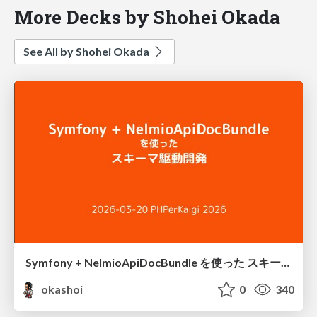
More Decks by Shohei Okada
See All by Shohei Okada
Symfony + NelmioApiDocBundle を使った スキーマ駆動開発 / Schema Driven Development with NelmioApiDocBundle
okashoi
0
340