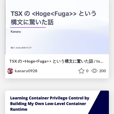
TSX の <Hoge<Fuga>> という構文に驚いた話 / tsx-type-argument-syntax
kanaru0928
0
200