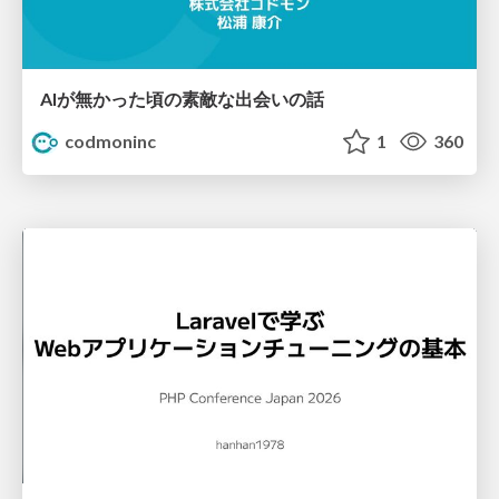
AIが無かった頃の素敵な出会いの話
codmoninc
1
360