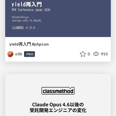
yield再入門 #phpcon
o0h
0
910
PRO