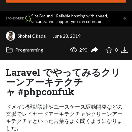
SiteGround - Reliable hosting with speed,
·
→
SPONSORED
security, and support you can count on.
Shohei Okada
June 28, 2019
Programming
290
0
Laravel でやってみるクリ
ーンアーキテクチ
ャ #phpconfuk
ドメイン駆動設計やユースケース駆動開発などの
文脈でレイヤードアーキテクチャやクリーンアー
キテクチャといった言葉をよく聞くようになりま
した。