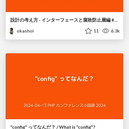
設計の考え方 - インターフェースと腐敗防止層編 #phpconfuk / Interface and Anti Corruption Layer
okashoi
11
6.3k
"config" ってなんだ？ / What is "config"?