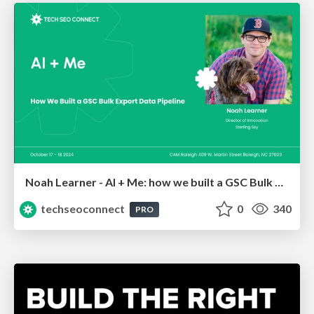
Noah Learner - AI + Me: how we built a GSC Bulk Export data pipeline
techseoconnect
0
340
PRO