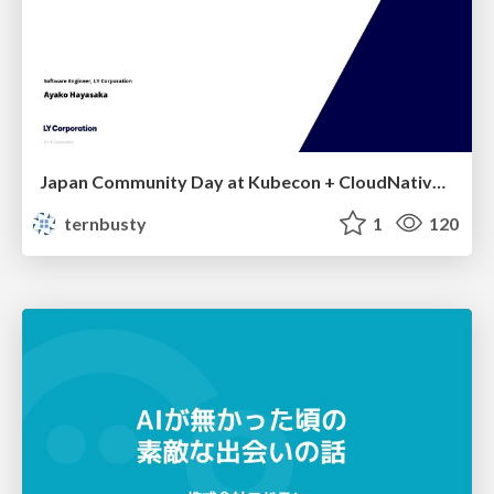
Japan Community Day at Kubecon + CloudNativeCon Japan 2026: Learning Container Privilege Control by Building My Own Low-Level Container Runtime
ternbusty
1
120