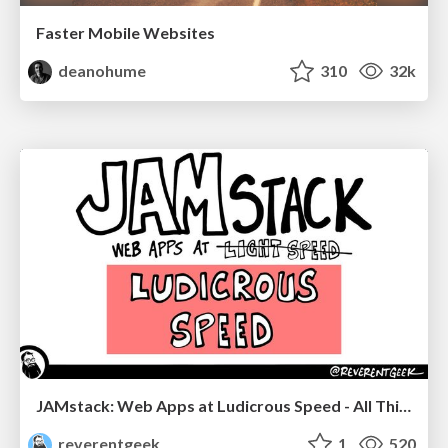
Faster Mobile Websites
deanohume
310
32k
JAMstack: Web Apps at Ludicrous Speed - All Things Open 2022
reverentgeek
1
520