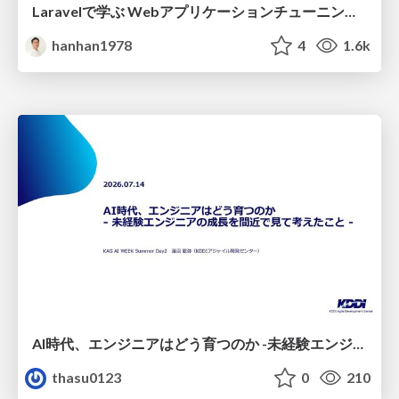
Laravelで学ぶ Webアプリケーションチューニング入門/web_application_tuning_101
hanhan1978
4
1.6k
AI時代、エンジニアはどう育つのか -未経験エンジニアの成長を間近で見て考えたこと-
thasu0123
0
210