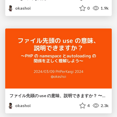
okashoi
0
1.9k
ファイル先頭の use の意味、説明できますか？ 〜PHP の namespace と autoloading の関係を正しく理解しよう〜 / namespace and autoloading in php
okashoi
4
2.3k