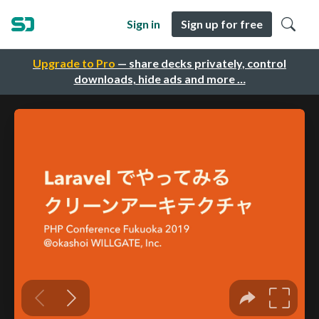
Sign in
Sign up for free
Upgrade to Pro
— share decks privately, control
downloads, hide ads and more …