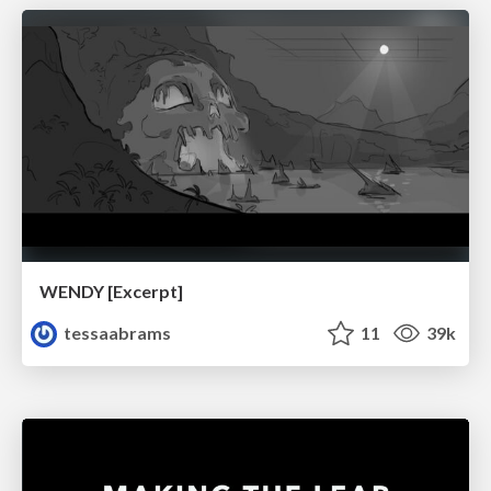
WENDY [Excerpt]
tessaabrams
11
39k