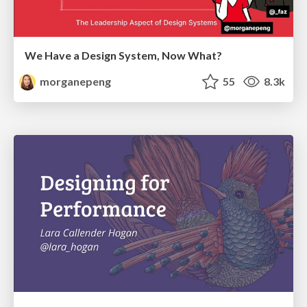
We Have a Design System, Now What?
morganepeng
55
8.3k