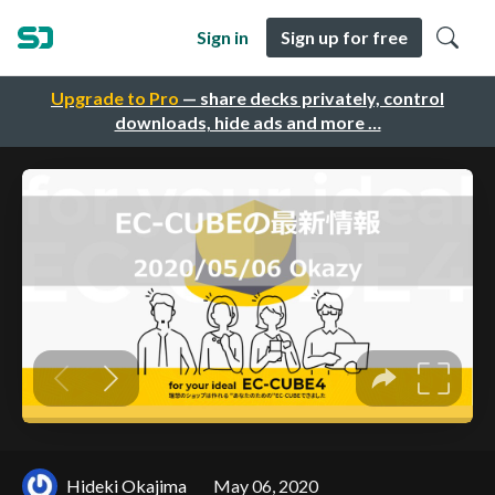
Sign in
Sign up for free
Upgrade to Pro
— share decks privately, control
downloads, hide ads and more …
Hideki Okajima
May 06, 2020