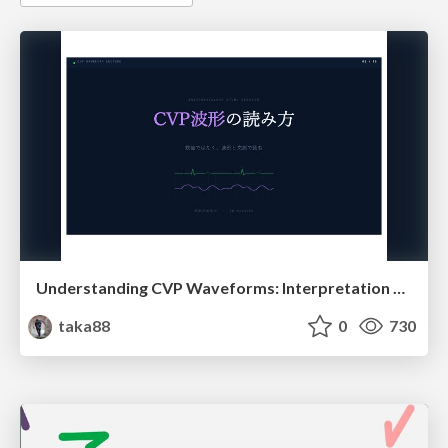
Understanding CVP Waveforms: Interpretation and Clinical Implications in Anesthesiology
taka88
0
730