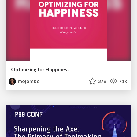
Optimizing for Happiness
mojombo
378
71k