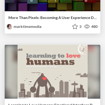
More Than Pixels: Becoming A User Experience Designer
marktimemedia
3
480
Learning to Love Humans: Emotional Interface Design