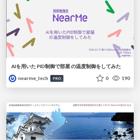
AIを用いた PID制御で部屋 の温度制御をしてみた
nearme_tech
0
190
PRO