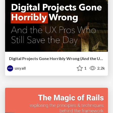
Digital Projects Gone Horribly Wrong (And the UX Pros Who Still Save the Day) - Dean Schuster
uxyall
1
2.2k