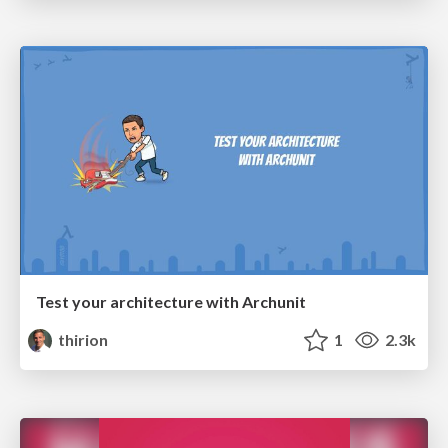
Test your architecture with Archunit
thirion
1
2.3k