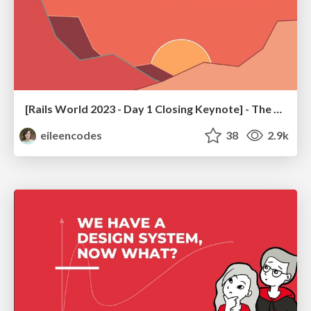
[Rails World 2023 - Day 1 Closing Keynote] - The Magic of Rails
eileencodes
38
2.9k