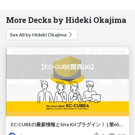
More Decks by Hideki Okajima
See All by Hideki Okajima
EC-CUBEの最新情報とSite Kitプラグイン！ | 第65回EC-CUBE関西UG