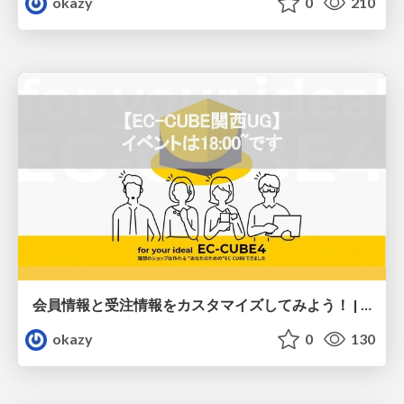
okazy
0
210
会員情報と受注情報をカスタマイズしてみよう！ | 第64回EC-CUBE関西UG
okazy
0
130