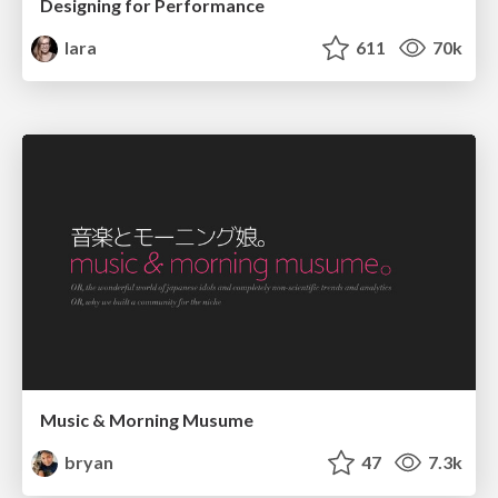
Designing for Performance
lara
611
70k
Music & Morning Musume
bryan
47
7.3k