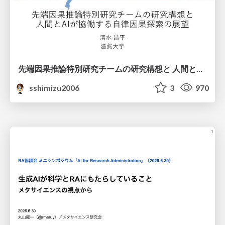
先端因果推論特別研究チームの研究構想と 人間とAIが協働する自律因果探索の展望
sshimizu2006
3
970