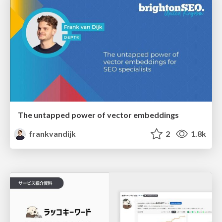
The untapped power of vector embeddings
frankvandijk
2
1.8k