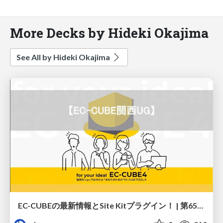
More Decks by Hideki Okajima
See All by Hideki Okajima
EC-CUBEの最新情報とSite Kitプラグイン！ | 第65回EC-CUBE関西UG