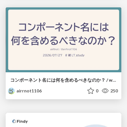
コンポーネント名には何を含めるべきなのか？ / what-should-be-included-in-component-names
airrnot1106
0
250