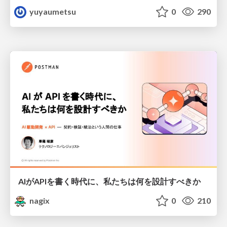
yuyaumetsu
0
290
AIがAPIを書く時代に、私たちは何を設計すべきか
nagix
0
210