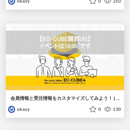
okazy
0
210
会員情報と受注情報をカスタマイズしてみよう！ | 第64回EC-CUBE関西UG
okazy
0
130