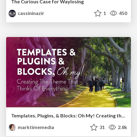
The Curious Case for Waylosing
cassininazir
1
450
Templates, Plugins, & Blocks: Oh My! Creating the theme that thinks of everything
marktimemedia
31
2.8k