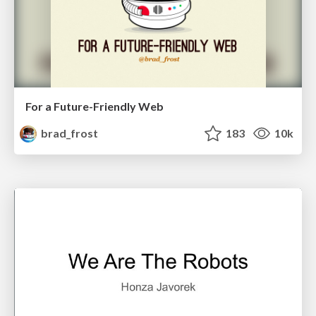
For a Future-Friendly Web
brad_frost
183
10k