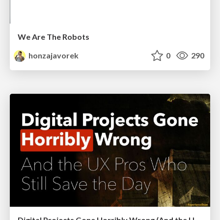
We Are The Robots
honzajavorek
0
290
Digital Projects Gone Horribly Wrong (And the UX Pros Who Still Save the Day) - Dean Schuster