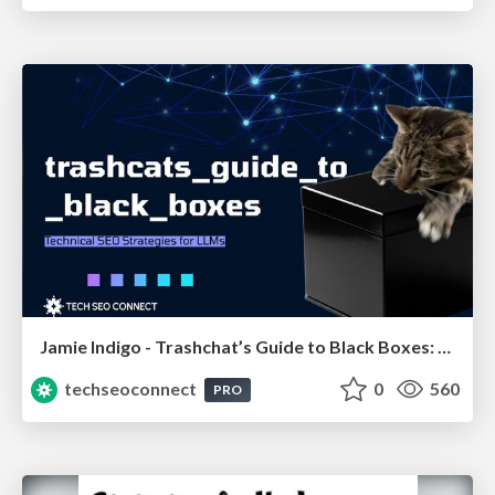
Jamie Indigo - Trashchat’s Guide to Black Boxes: Technical SEO Tactics for LLMs
techseoconnect
0
560
PRO