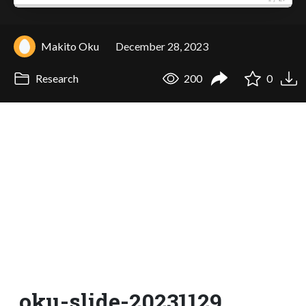
Makito Oku
December 28, 2023
Research
200
0
oku-slide-20231129