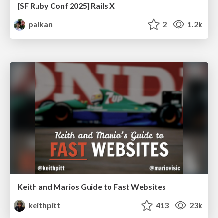
[SF Ruby Conf 2025] Rails X
palkan
2
1.2k
Keith and Marios Guide to Fast Websites
keithpitt
413
23k