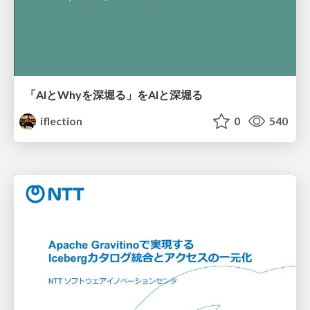
「AIとWhyを深堀る」をAIと深堀る
iflection
0
540