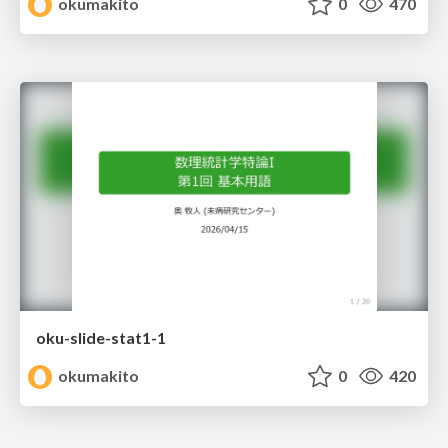
okumakito
0
470
oku-slide-stat1-1
okumakito
0
420