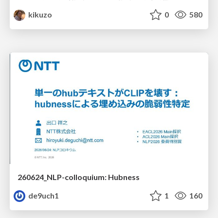
kikuzo
0
580
260624_NLP-colloquium: Hubness
de9uch1
1
160