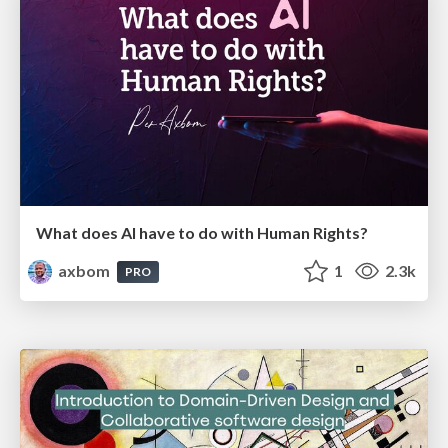
What does AI have to do with Human Rights?
axbom
1
2.3k
PRO