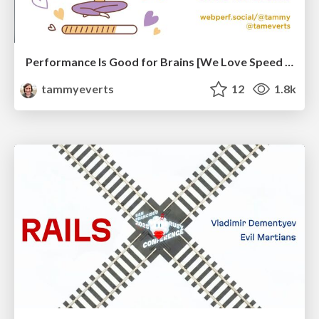
Performance Is Good for Brains [We Love Speed 2024]
tammyeverts
12
1.8k