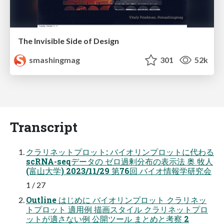
The Invisible Side of Design
smashingmag
301
52k
Transcript
クラリネットプロット: バイオリンプロットに代わる
scRNA-seqデータの ゼロ過剰分布の表示法 奥 牧人
(富山大学) 2023/11/29 第76回 バイオ情報学研究会
1 / 27
Outline はじめに バイオリンプロット クラリネッ
トプロット 適用例 描画スタイル クラリネットプロ
ットが適さない例 公開ツール まとめと考察 2