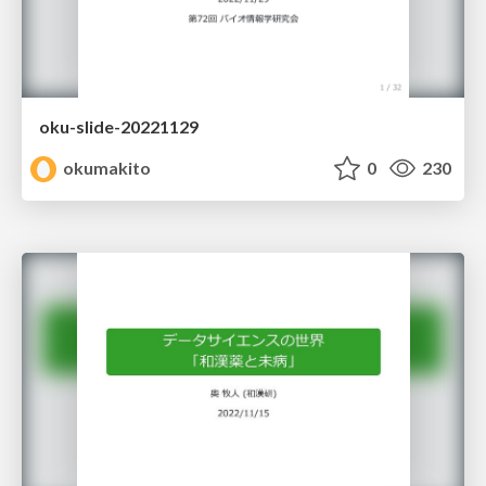
oku-slide-20221129
okumakito
0
230