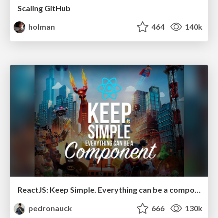
Scaling GitHub
holman
464
140k
ReactJS: Keep Simple. Everything can be a component!
pedronauck
666
130k