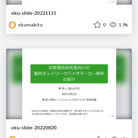
oku-slide-20221115
okumakito
0
1.9k
oku-slide-20220820