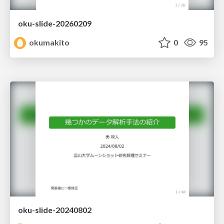
oku-slide-20260209
okumakito
0
95
oku-slide-20240802