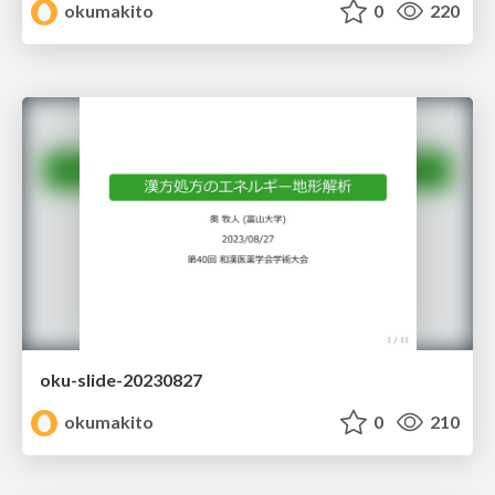
okumakito
0
220
oku-slide-20230827
okumakito
0
210