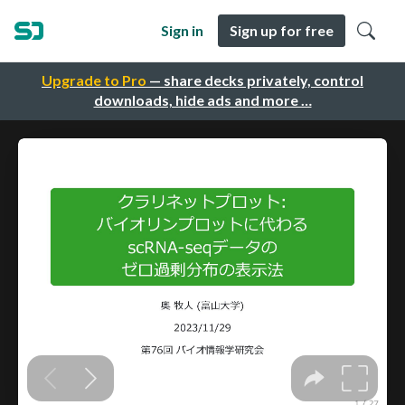
Sign in
Sign up for free
Upgrade to Pro
— share decks privately, control
downloads, hide ads and more …