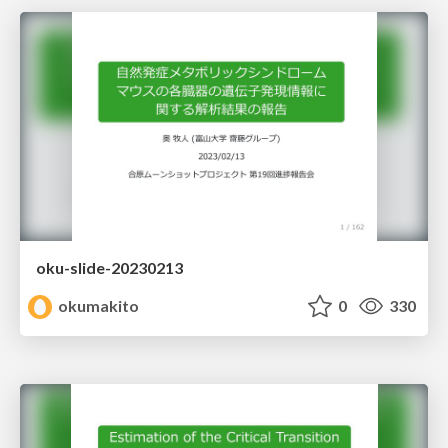
oku-slide-20230213
okumakito
0
330