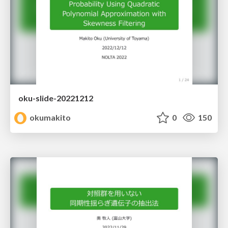
oku-slide-20221212
okumakito
0
150