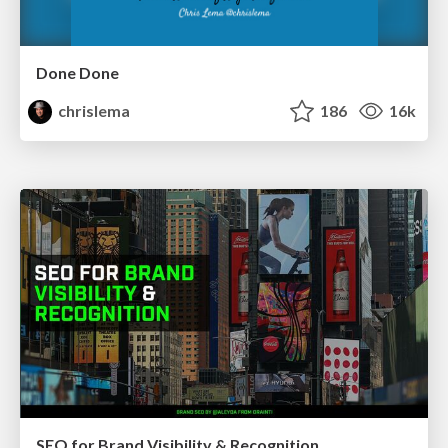
Done Done
chrislema
186
16k
SEO for Brand Visibility & Recognition