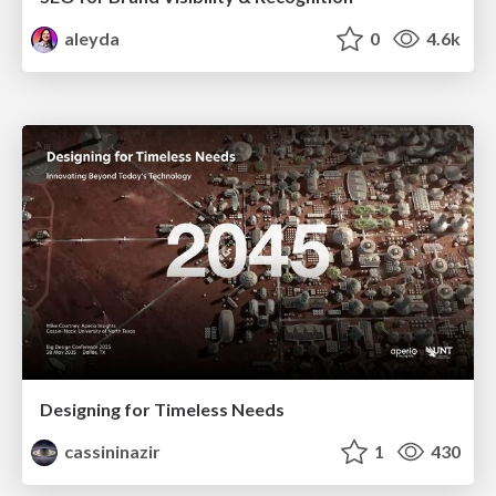
aleyda
0
4.6k
Designing for Timeless Needs
cassininazir
1
430