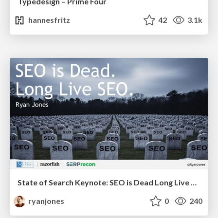
Typedesign – Prime Four
hannesfritz
42
3.1k
State of Search Keynote: SEO is Dead Long Live SEO
ryanjones
0
240