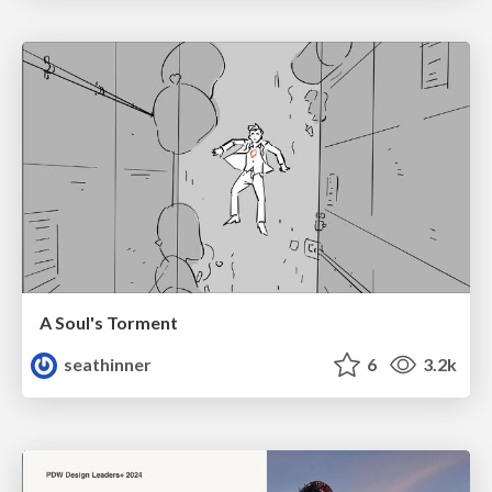
A Soul's Torment
seathinner
6
3.2k