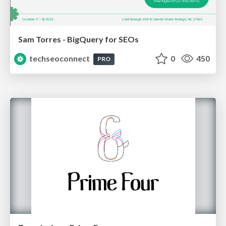
Sam Torres - BigQuery for SEOs
techseoconnect
0
450
PRO