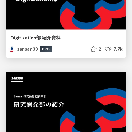
Digitization部 紹介資料
sansan33
2
7.7k
PRO