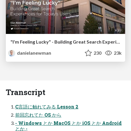
"I'm Feeling Lucky" - Building Great Search Experiences for Today's Users (#IAC19)
danielanewman
230
23k
Transcript
C言語に触れてみる Lesson 2
前回忘れてた OS から
- Windows とか MacOS とか iOS とか Android
とか -