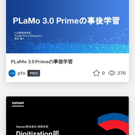
PLaMo 3.0 Primeの事後学習
pfn
0
270
PRO