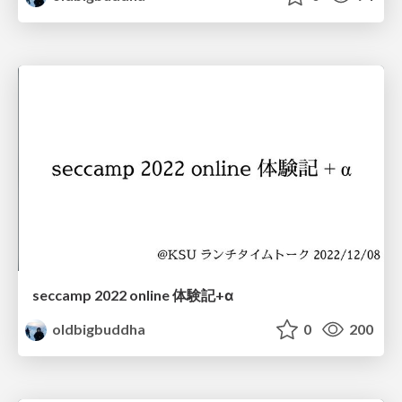
seccamp 2022 online 体験記+α
oldbigbuddha
0
200