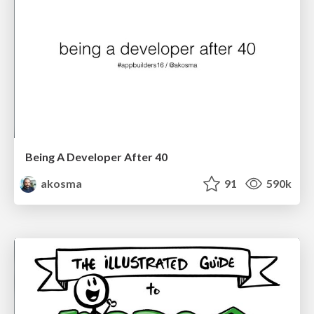
Being A Developer After 40
akosma
91
590k