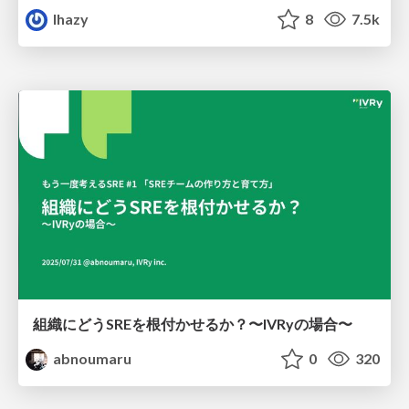
lhazy
8
7.5k
組織にどうSREを根付かせるか？〜IVRyの場合〜
abnoumaru
0
320