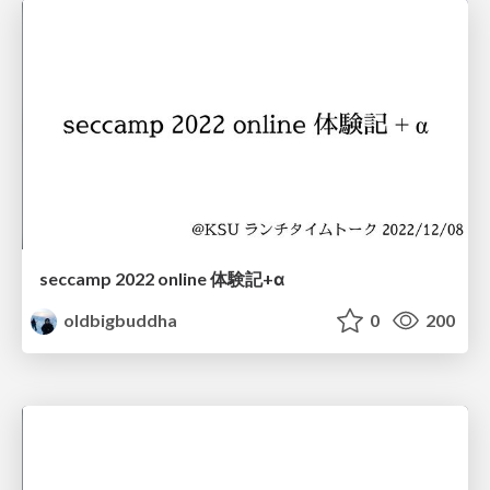
seccamp 2022 online 体験記+α
oldbigbuddha
0
200