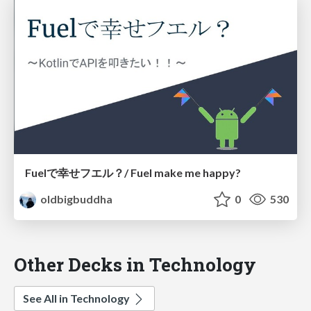
Fuelで幸せフエル？/ Fuel make me happy?
oldbigbuddha
0
530
Other Decks in Technology
See All in Technology