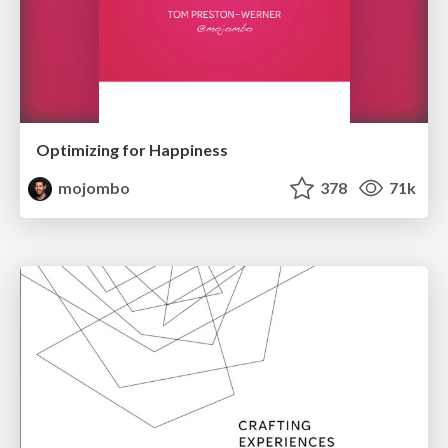
Optimizing for Happiness
mojombo
378
71k