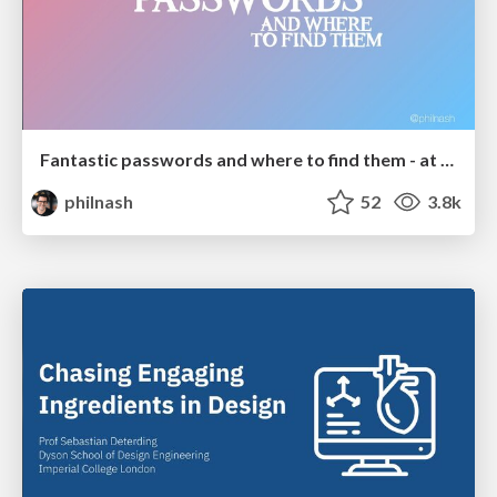
Fantastic passwords and where to find them - at NoRuKo
philnash
52
3.8k