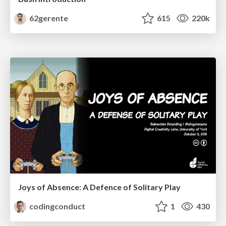
62gerente
615
220k
Joys of Absence: A Defence of Solitary Play
codingconduct
1
430