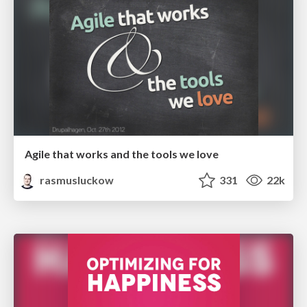
Agile that works and the tools we love
rasmusluckow
331
22k