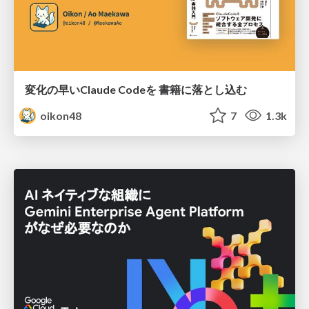
変化の早いClaude Codeを 書籍に落とし込む
oikon48
7
1.3k