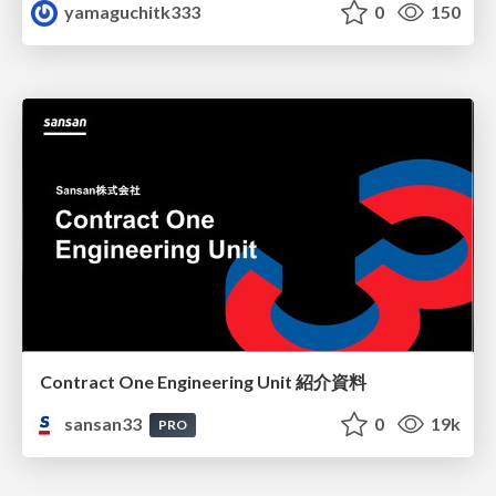
yamaguchitk333
0
150
Contract One Engineering Unit 紹介資料
sansan33
0
19k
PRO