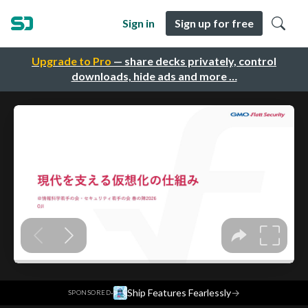
Sign in
Sign up for free
Upgrade to Pro
— share decks privately, control
downloads, hide ads and more …
·
Ship Features Fearlessly
→
SPONSORED