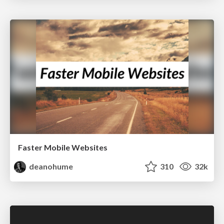
Faster Mobile Websites
deanohume
310
32k