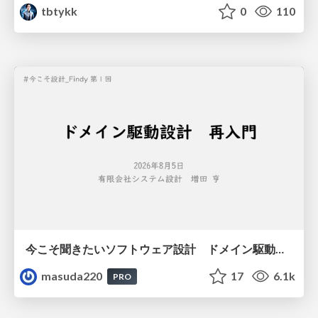
tbtykk
0
110
今こそ聞きたいソフトウェア設計 ドメイン駆動設計再入門
masuda220
17
6.1k
PRO