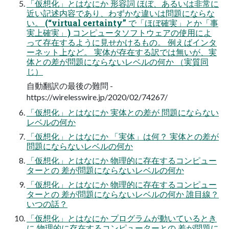
「仮想化」とはなにか 形容詞 ほぼ、あるいは非常に
近い記述内容であり、わずかな違いは問題にならな
い。 (“virtual certainty” で「ほぼ確実」とか「事
実上確実」) コンピュータソフトウェアの使用によ
って存在するように見せかけるもの。 例えばインタ
ーネット上など。 実体が存在する訳では無いが、実
体との差が問題にならないレベルの何か （実質同
じ）
自動翻訳の最後の難問 -
https://wirelesswire.jp/2020/02/74267/
「仮想化」とはなにか 実体との差が 問題にならない
レベルの何か
「仮想化」とはなにか 「実体」は何？ 実体との差が
問題にならないレベルの何か
「仮想化」とはなにか 物理的に存在するコンピュー
ターとの 差が問題にならないレベルの何か
「仮想化」とはなにか 物理的に存在するコンピュー
ターとの 差が問題にならないレベルの何か 誰目線？
いつの話？
「仮想化」とはなにか プログラムが動いているとき
に 物理的に存在するコンピューターとの 差が問題に