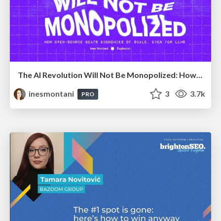
The AI Revolution Will Not Be Monopolized: How open-source beats economies of scale, even for LLMs
inesmontani
3
3.7k
PRO