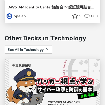
AWS IAM Identity Center議論会 〜 認証認可結合モデルと認証認可分離モデル / 20240827-jawsug-arch-iam_identity_center
opelab
5
800
Other Decks in Technology
See All in Technology