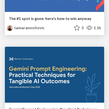
The #1 spot is gone: here's how to win anyway
tamaranovitovic
3
1.1k