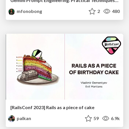
Gemini Prompt Engineering: Practical Techniques for Tangible AI Outcomes
mfonobong
2
480
[RailsConf 2023] Rails as a piece of cake
palkan
59
6.9k