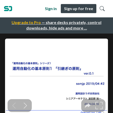
Sign in
Sign up for free
Upgrade to Pro
— share decks privately, control
downloads, hide ads and more …