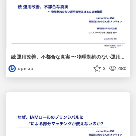
続 運用改善、不都合な真実 〜 物理制約のない運用改善はほとんど無価値 / 20260518-ssmjp-kaizen-no-value-without-physical-constraints
opelab
3
480