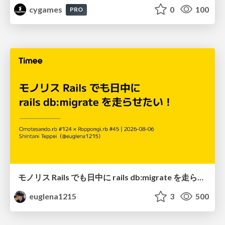
cygames
0
100
PRO
モノリス Rails でも日中に rails db:migrate を走らせたい！ / Daytime rails db:migrate on Monolithic Rails!
euglena1215
3
500