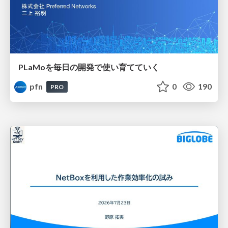
PLaMoを毎日の開発で使い育てていく
pfn
0
190
PRO