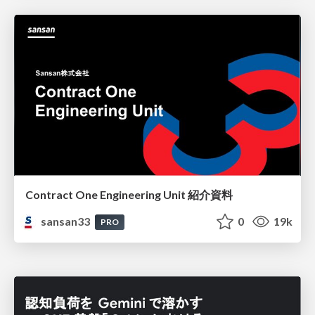
Contract One Engineering Unit 紹介資料
sansan33
0
19k
PRO