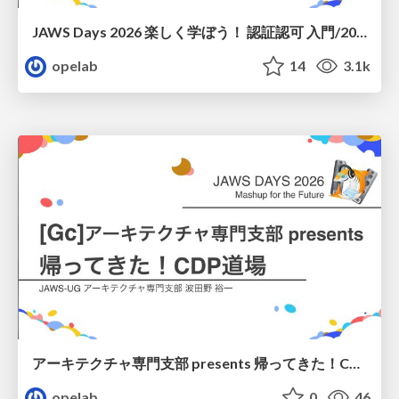
JAWS Days 2026 楽しく学ぼう！ 認証認可 入門/20260307-jaws-days-novice-lane-auth
opelab
14
3.1k
アーキテクチャ専門支部 presents 帰ってきた！CDP道場 (解説編)/ 20260307-jaws-days-architecture-dojo-secure
opelab
0
46