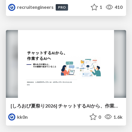
recruitengineers
1
410
PRO
[しろおび夏祭り2026] チャットするAIから、作業するAIへ - 使われ方の変化と、その裏側で起きていること
kk0n
0
1.6k