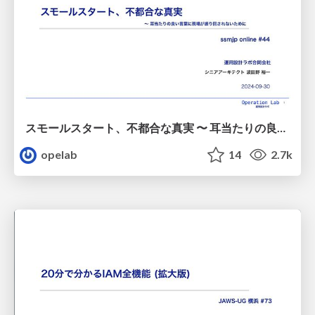
スモールスタート、不都合な真実 〜 耳当たりの良い言葉に現場が振り回されないために/20240930-ssmjp-small-start
opelab
14
2.7k