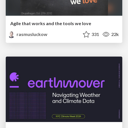
Agile that works and the tools we love
rasmusluckow
331
22k