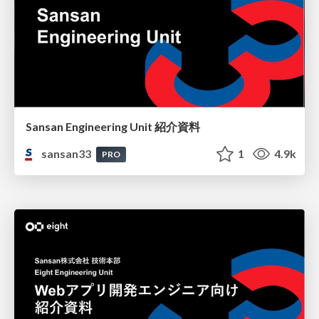
Sansan Engineering Unit 紹介資料
sansan33
1
4.9k
PRO