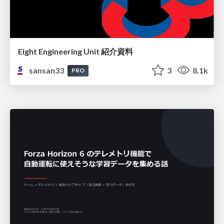
Eight Engineering Unit 紹介資料
sansan33
3
8.1k
PRO