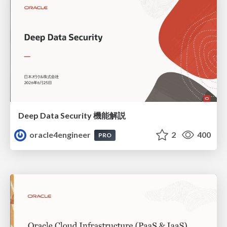
Deep Data Security 機能解説
oracle4engineer
2
400
PRO