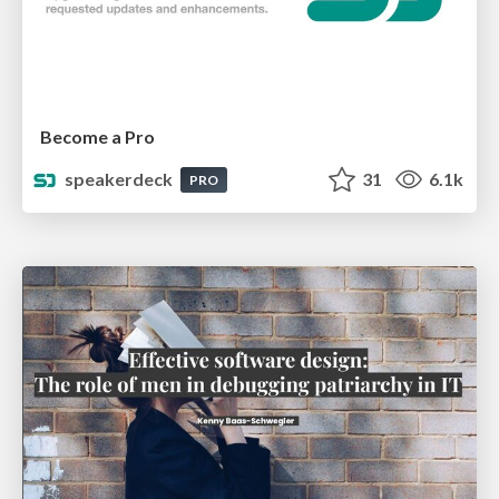
Become a Pro
speakerdeck
31
6.1k
PRO