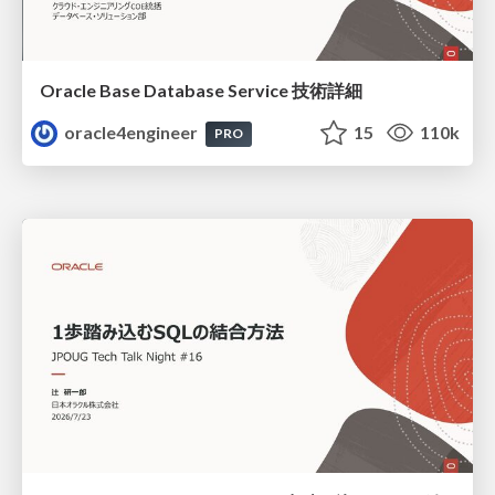
Oracle Base Database Service 技術詳細
oracle4engineer
15
110k
PRO