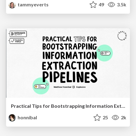
tammyeverts
49
3.5k
Practical Tips for Bootstrapping Information Extraction Pipelines
honnibal
25
2k