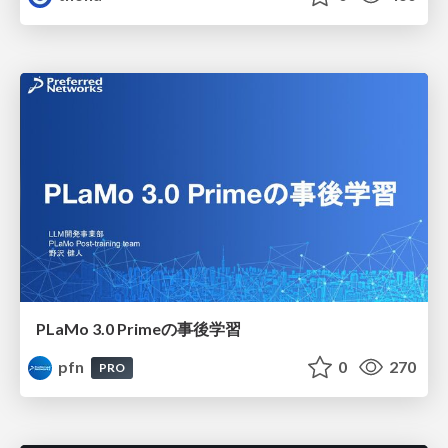
PLaMo 3.0 Primeの事後学習
pfn
0
270
PRO