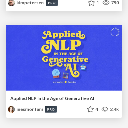
kimpetersen
1
790
PRO
Applied NLP in the Age of Generative AI
inesmontani
4
2.4k
PRO