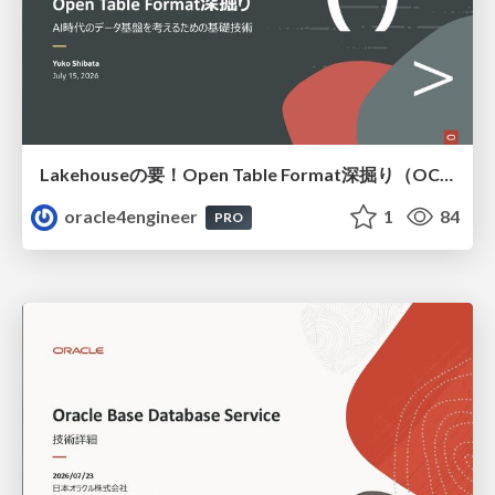
Lakehouseの要！Open Table Format深掘り（OCHaCafe Season 11 #6）
oracle4engineer
1
84
PRO