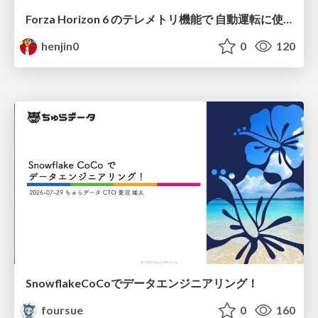
Forza Horizon 6 のテレメトリ機能で 自動運転に使えそうな学習データを集める話
henjin0
0
120
SnowflakeCoCoでデータエンジニアリング！
foursue
0
160