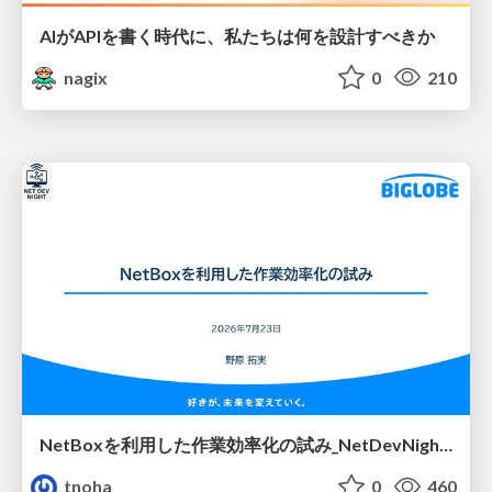
AIがAPIを書く時代に、私たちは何を設計すべきか
nagix
0
210
NetBoxを利用した作業効率化の試み_NetDevNight4
tnoha
0
460