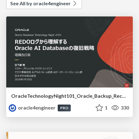
See All by oracle4engineer
OracleTechnologyNight101_Oracle_Backup_Recovery_Strategy_from_REDO_UNDO
oracle4engineer
1
330
PRO