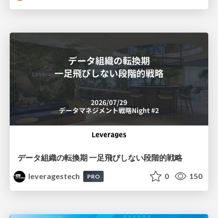
データ組織の転換期 一足飛びしない段階的戦略
leveragestech
0
150
PRO