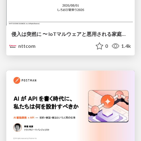
侵入は突然に 〜 IoTマルウェアと悪用される家庭の機器 ～ / When Intrusion Strikes: IoT Malware and the Abuse of Home Devices
nttcom
0
1.4k