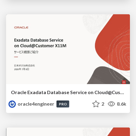
Oracle Exadata Database Service on Cloud@Customer X11M (ExaDB-C@C) サービス概要
oracle4engineer
2
8.6k
PRO