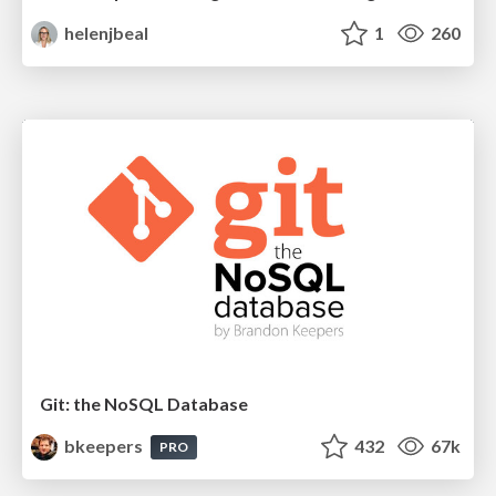
helenjbeal
1
260
Git: the NoSQL Database
bkeepers
432
67k
PRO