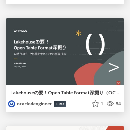
Lakehouseの要！Open Table Format深掘り（OCHaCafe Season 11 #6）
oracle4engineer
1
84
PRO