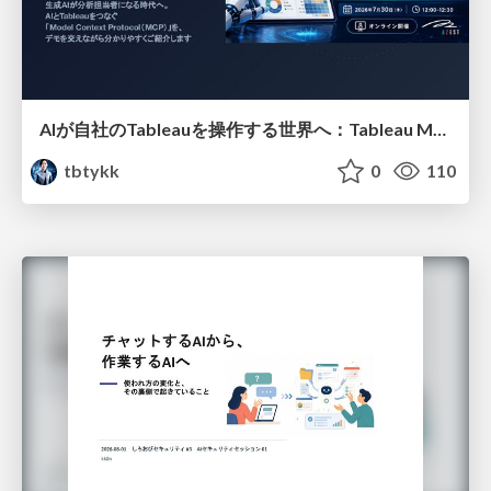
AIが自社のTableauを操作する世界へ：Tableau MCP超入門
tbtykk
0
110