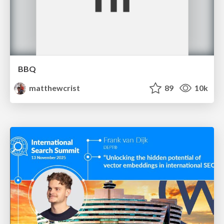
BBQ
matthewcrist
89
10k