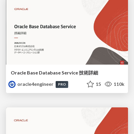
Oracle Base Database Service 技術詳細
oracle4engineer
15
110k
PRO