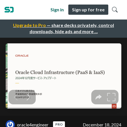
Sign in
Sign up for free
Upgrade to Pro
— share decks privately, control
downloads, hide ads and more …
oracle4engineer
December 18, 2024
PRO