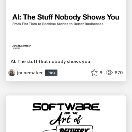
AI: The stuff that nobody shows you
jnunemaker
9
870
PRO