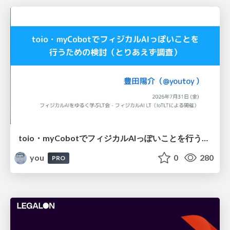
toio・myCobotでフィジカルAIっぽいことを行うための検討（とりあえず調査） / フィジカルAI LT（IoTLTによる開催）
you
0
280
PRO