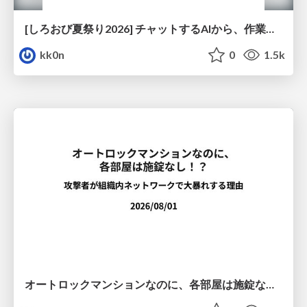
[しろおび夏祭り2026] チャットするAIから、作業するAIへ - 使われ方の変化と、その裏側で起きていること
kk0n
0
1.5k
オートロックマンションなのに、各部屋は施錠なし！？ 攻撃者が組織内ネットワークで大暴れする理由 / The Front Door Is Locked, but the Rooms Are Wide Open: Why Attackers Move Freely Inside Enterprise Networks