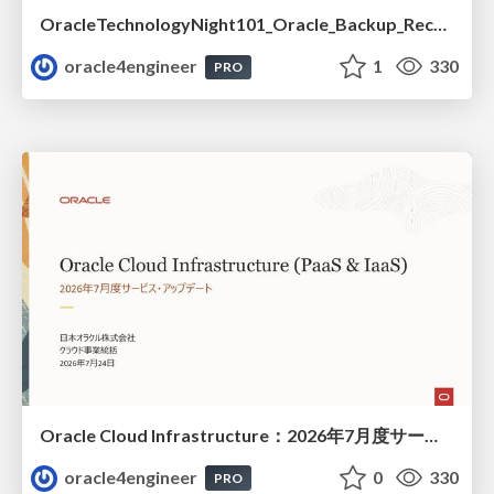
OracleTechnologyNight101_Oracle_Backup_Recovery_Strategy_from_REDO_UNDO
oracle4engineer
1
330
PRO
Oracle Cloud Infrastructure：2026年7月度サービス・アップデート
oracle4engineer
0
330
PRO