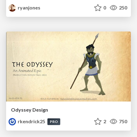
ryanjones
0
250
Odyssey Design
rkendrick25
2
750
PRO