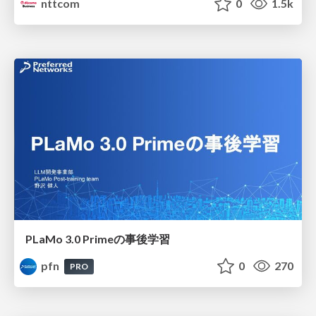
nttcom
0
1.5k
PLaMo 3.0 Primeの事後学習
pfn
0
270
PRO