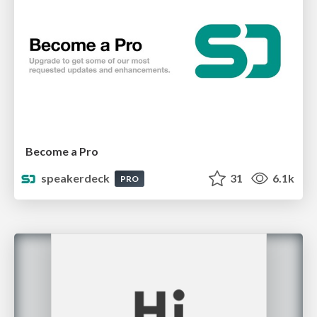
Become a Pro
speakerdeck
31
6.1k
PRO