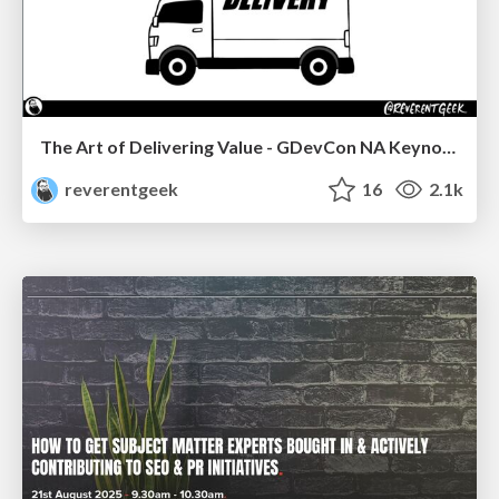
The Art of Delivering Value - GDevCon NA Keynote
reverentgeek
16
2.1k