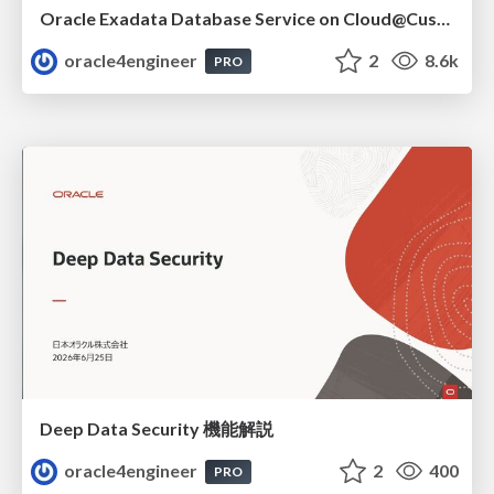
Oracle Exadata Database Service on Cloud@Customer X11M (ExaDB-C@C) サービス概要
oracle4engineer
2
8.6k
PRO
Deep Data Security 機能解説
oracle4engineer
2
400
PRO