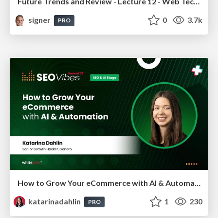
Future Trends and Review - Lecture 12 - Web Technologies (1019888BNR)
signer
0
3.7k
PRO
How to Grow Your eCommerce with AI & Automation
katarinadahlin
1
230
PRO