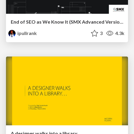
End of SEO as We Know It (SMX Advanced Version)
ipullrank
3
4.3k
A designer walks into a library…