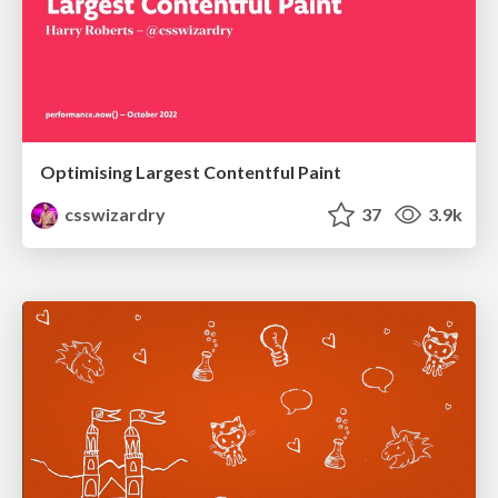
Optimising Largest Contentful Paint
csswizardry
37
3.9k