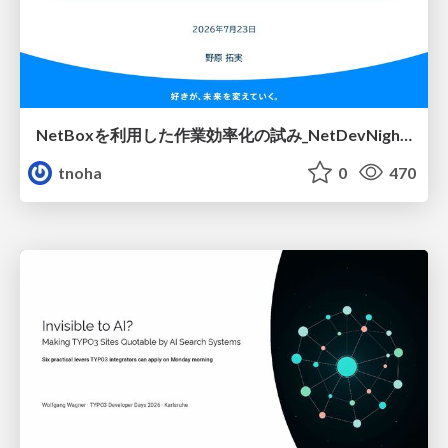
NetBoxを利用した作業効率化の試み_NetDevNight4
tnoha
0
470