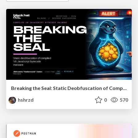
Breaking the Seal: Static Deobfuscation of Compiled V8 JavaScript Bytecode Malware
hshrzd
0
570