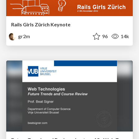
Rails Girls Zürich Keynote
gr2m
96
14k