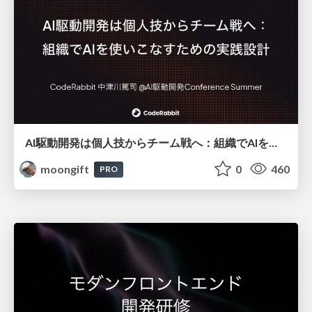
AI駆動開発は個人技からチーム戦へ：組織でAIを使いこなすための実践設計
moongift
0
460
PRO