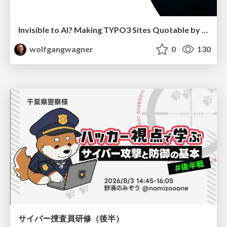
Invisible to AI? Making TYPO3 Sites Quotable by AI Search Systems
wolfgangwagner
0
130
サイバー捜査員研修（後半）