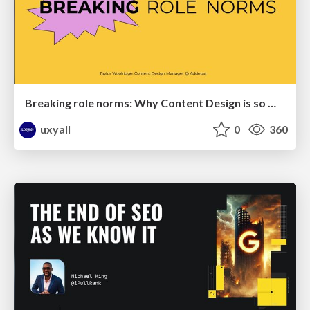
Breaking role norms: Why Content Design is so much more than writing copy - Taylor Woolridge
uxyall
0
360