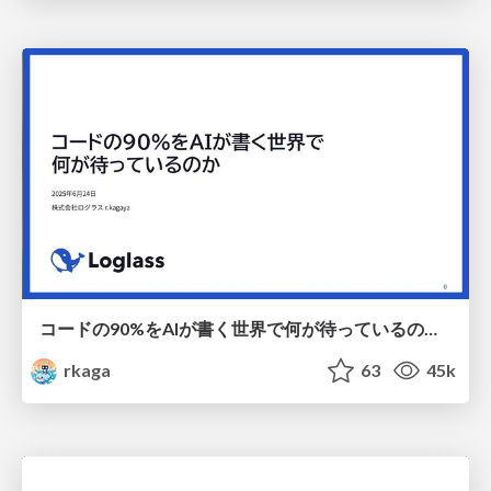
コードの90%をAIが書く世界で何が待っているのか / What awaits us in a world where 90% of the code is written by AI
rkaga
63
45k