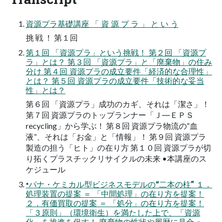
資源プラ基礎講座 「 資 源 プ ラ 」 と い う
挑 戦 ！ 第１回
第１回 「資源プラ」という挑戦！ 第２回 「資源プ
ラ」とは？ 第３回 「資源プラ」と「廃棄物」の住み
分け 第４回 資源プラの成立要件「経済的な合理性」
とは？ 第５回 資源プラの成立要件「技術的な妥当
性」とは？
第６回 「資源プラ」成功のカギ、それは「潔さ」！
第７回 資源プラのトップランナー「Ｊ―ＥＰＳ
recycling」から学ぶ！ 第８回 資源プラ物流の“血
液”、それは「お金」と「情報」！ 第９回 資源プラ
製造の担う「ヒト」の在り方 第１０回 資源プラが切
り拓くプラスチックリサイクルの未来 •本講座のス
ケジュール
•パナ・ケミカル型ビジネスモデルの“二本の柱” １．
処理装置の提案 ＝ 「中間処理」の在り方を提案！
２．有価買取の提案 ＝ 「処分」の在り方を提案！
「３原則」（環境衛生）を満たした上で、「資源
化」を推進を促す！ 廃棄物の性状や履歴に見合っ