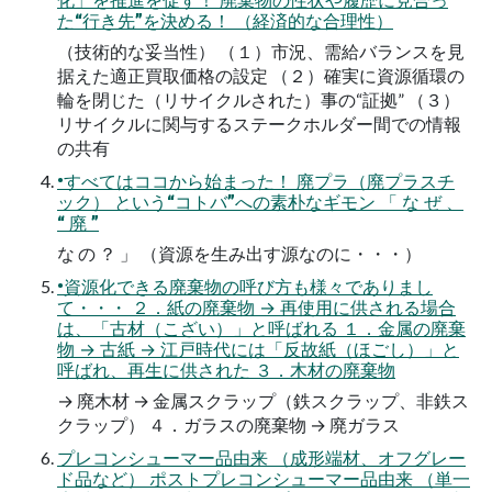
た“行き先”を決める！ （経済的な合理性）
（技術的な妥当性） （１）市況、需給バランスを見
据えた適正買取価格の設定 （２）確実に資源循環の
輪を閉じた（リサイクルされた）事の“証拠” （３）
リサイクルに関与するステークホルダー間での情報
の共有
•すべてはココから始まった！ 廃プラ（廃プラスチ
ック） という“コトバ”への素朴なギモン 「 な ぜ 、
“ 廃 ”
な の ？ 」 （資源を生み出す源なのに・・・）
•資源化できる廃棄物の呼び方も様々でありまし
て・・・ ２．紙の廃棄物 → 再使用に供される場合
は、「古材（こざい）」と呼ばれる １．金属の廃棄
物 → 古紙 → 江戸時代には「反故紙（ほごし）」と
呼ばれ、再生に供された ３．木材の廃棄物
→ 廃木材 → 金属スクラップ（鉄スクラップ、非鉄ス
クラップ） ４．ガラスの廃棄物 → 廃ガラス
プレコンシューマー品由来 （成形端材、オフグレー
ド品など） ポストプレコンシューマー品由来 （単一