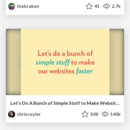
thekraken
41
2.7k
Let's Do A Bunch of Simple Stuff to Make Websites Faster
chriscoyier
508
140k