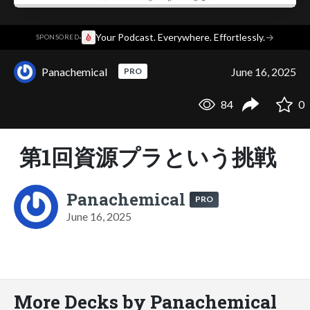
·
Your Podcast. Everywhere. Effortlessly.
→
SPONSORED
Panachemical
June 16, 2025
PRO
84
0
第1回資源プラという挑戦
Panachemical
PRO
June 16, 2025
More Decks by Panachemical