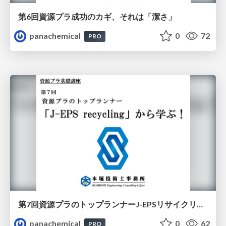
第6回資源プラ成功のカギ、それは「潔さ」
panachemical
0
72
PRO
第7回資源プラのトップランナーJ-EPSリサイクリング
panachemical
0
62
PRO