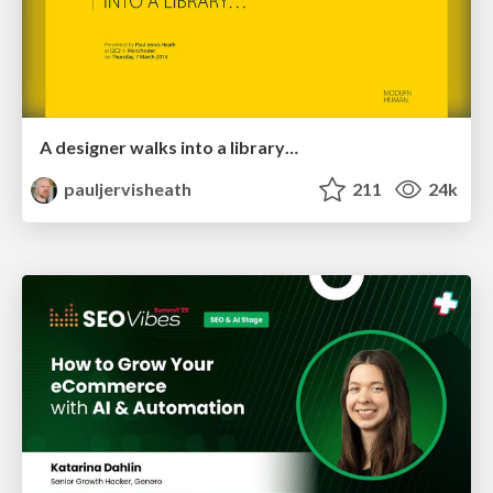
A designer walks into a library…
pauljervisheath
211
24k