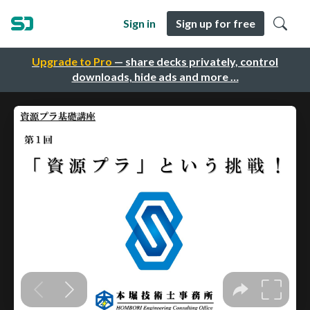
Sign in
Sign up for free
Upgrade to Pro
— share decks privately, control
downloads, hide ads and more …