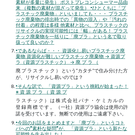
素材が多量に発生） ポストプレコンシューマー品由
来 （複数の素材が混ざって発生） •ひとくちに「プ
ラスチック廃棄物」といいましても・・・ プラスチ
ック廃棄物の排出時での「異物の混入」や「汚れの
付着」の程度は多様 他素材と比べ、プラスチックの
リサイクルの実現可能性には「幅」がある！ プラス
チック廃棄物を一括りに「廃プラ」という名で取り
扱って良いのか？
•であるならば・・・ 資源化し易いプラスチック廃
棄物 資源化が難しいプラスチック廃棄物 → 資源プ
ラ（資源プラスチック） → 廃 プ ラ （
廃 プ ラ ス チ ッ ク ） という“カタチ”で住み分けた方
が、リサイクルし易いのでは？
•そんな訳で、「資源プラ」という挑戦が始まった！
※ 資 源 プ ラ （ 資 源 プ
ラ ス チ ッ ク ） は 株 式 会 社 パ ナ ・ ケ ミ カ ル の
登 録 商 標 で す 。 （一社）資源プラ協会は使用の許
諾を受けています。無断での使用はご遠慮下さい。
•今回のお話をまとめますと 「廃プラ」というコト
バへの”素朴な疑問”が、 「資源プラ」という新たな
可能性を生み出した！