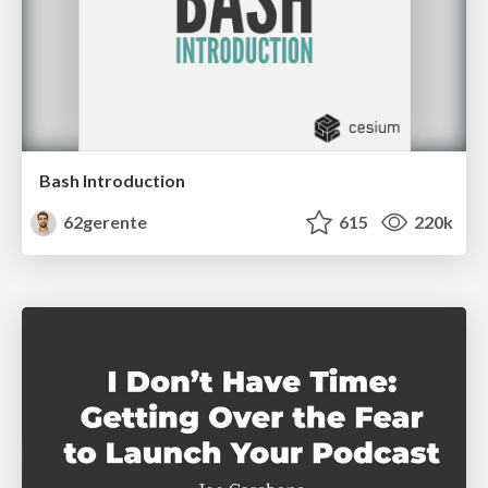
Bash Introduction
62gerente
615
220k