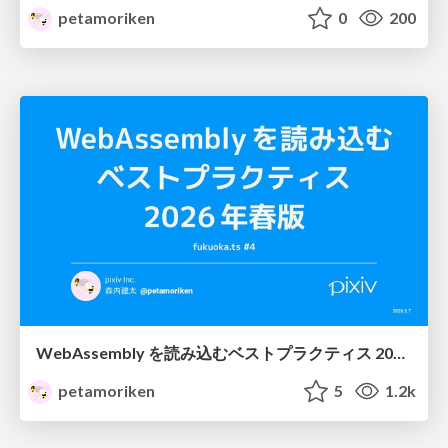
petamoriken
0
200
WebAssembly を読み込むベストプラクティス 2026年春版 / Best Practices for Loading WebAssembly (Spring 2026)
petamoriken
5
1.2k