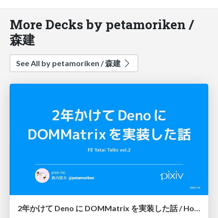
More Decks by petamoriken /
森建
See All by petamoriken / 森建
2年かけて Deno に DOMMatrix を実装した話 / How I implemented DOMMatrix in Deno over two years