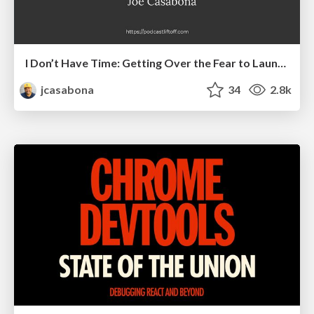
I Don’t Have Time: Getting Over the Fear to Launch Your Podcast
jcasabona
34
2.8k