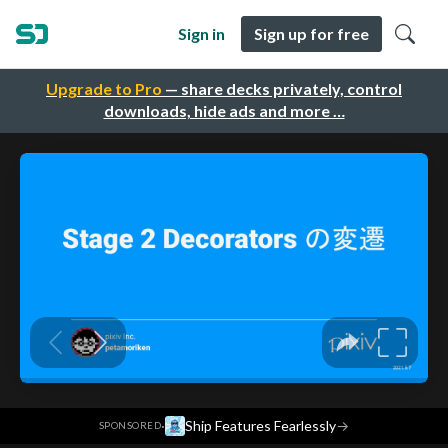
Sign in
Sign up for free
Upgrade to Pro
— share decks privately, control
downloads, hide ads and more …
·
Ship Features Fearlessly
→
SPONSORED