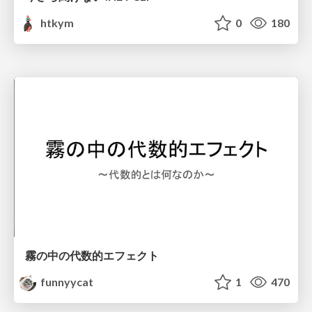
htkym
0
180
霧の中の代数的エフェクト
funnyycat
1
470