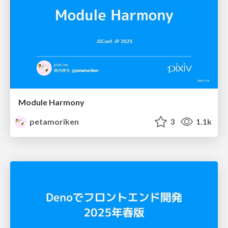
Module Harmony
petamoriken
3
1.1k