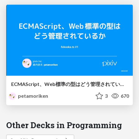
ECMAScript、Web標準の型はどう管理されているか / How ECMAScript and Web standards types are maintained
petamoriken
3
670
Other Decks in Programming