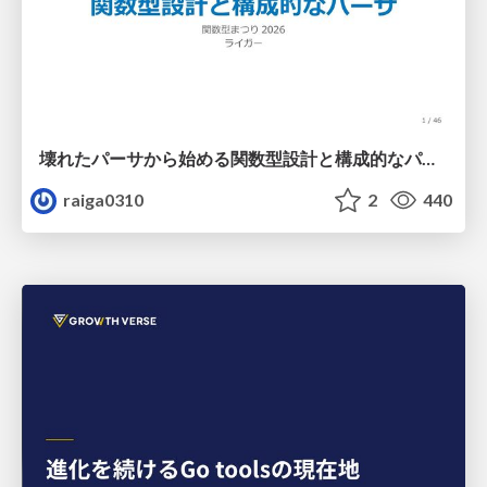
壊れたパーサから始める関数型設計と構成的なパーサ #fp_matsuri
raiga0310
2
440