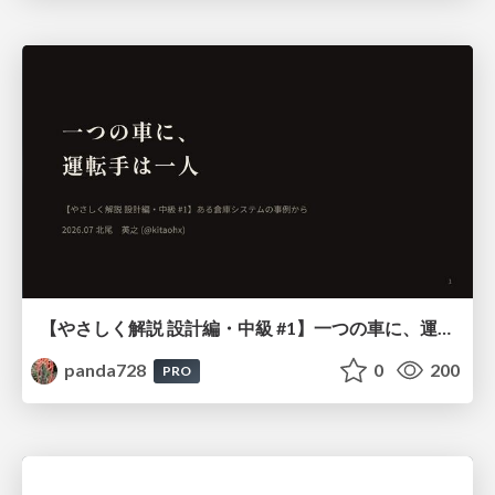
【やさしく解説 設計編・中級 #1】一つの車に、運転手は一人 ～ある倉庫システムの事例から～
panda728
0
200
PRO