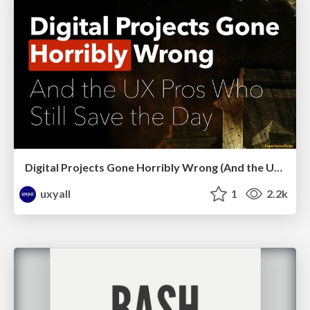
Digital Projects Gone Horribly Wrong (And the UX Pros Who Still Save the Day) - Dean Schuster
uxyall
1
2.2k