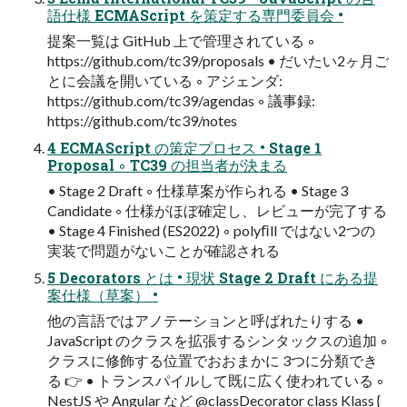
語仕様 ECMAScript を策定する専門委員会 •
提案一覧は GitHub 上で管理されている ◦
https://github.com/tc39/proposals • だいたい2ヶ月ご
とに会議を開いている ◦ アジェンダ:
https://github.com/tc39/agendas ◦ 議事録:
https://github.com/tc39/notes
4 ECMAScript の策定プロセス • Stage 1
Proposal ◦ TC39 の担当者が決まる
• Stage 2 Draft ◦ 仕様草案が作られる • Stage 3
Candidate ◦ 仕様がほぼ確定し、レビューが完了する
• Stage 4 Finished (ES2022) ◦ polyﬁll ではない2つの
実装で問題がないことが確認される
5 Decorators とは • 現状 Stage 2 Draft にある提
案仕様（草案） •
他の言語ではアノテーションと呼ばれたりする •
JavaScript のクラスを拡張するシンタックスの追加 ◦
クラスに修飾する位置でおおまかに 3つに分類でき
る 👉 • トランスパイルして既に広く使われている ◦
NestJS や Angular など @classDecorator class Klass {