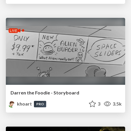
Darren the Foodie - Storyboard
khoart
3
3.5k
PRO