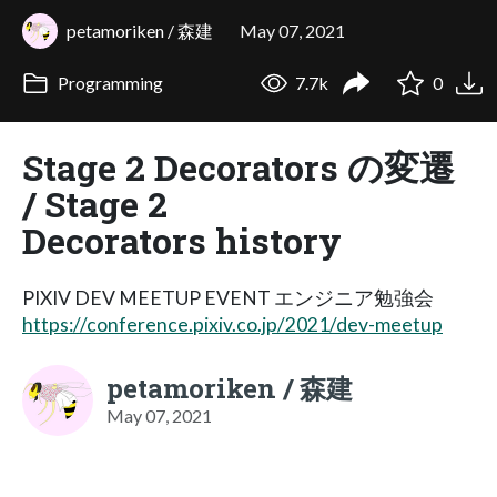
petamoriken / 森建
May 07, 2021
Programming
7.7k
0
Stage 2 Decorators の変遷
/ Stage 2
Decorators history
PIXIV DEV MEETUP EVENT エンジニア勉強会
https://conference.pixiv.co.jp/2021/dev-meetup
petamoriken / 森建
May 07, 2021