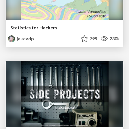
Statistics for Hackers
jakevdp
799
230k