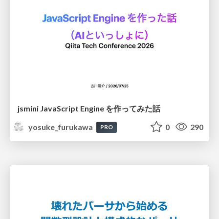
jsmini JavaScript Engine を作ってみた話
yosuke_furukawa
0
290
PRO