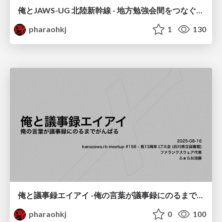
俺とJAWS-UG 北陸新幹線 - 地方勉強会間をつなぐ勉強会開催の内容とその効果 -
pharaohkj
1
130
俺と議事録エイアイ -俺の言葉が議事録にのるまでがんばる-
pharaohkj
0
100