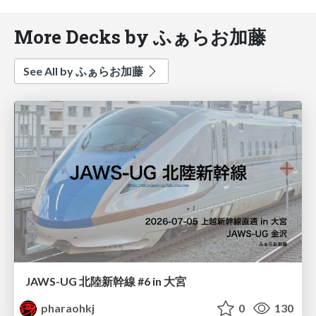
More Decks by ふぁらお加藤
See All by ふぁらお加藤
JAWS-UG 北陸新幹線 #6 in 大宮
pharaohkj
0
130