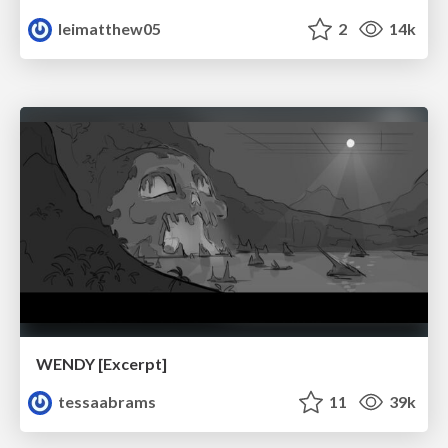
leimatthew05
2
14k
WENDY [Excerpt]
tessaabrams
11
39k