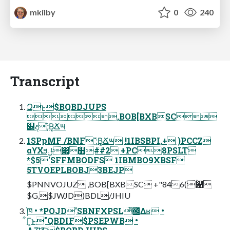
mkilby
0
240
Transcript
Զͱ$BQBDJUPS
,BOB[BXBSC
୅ද;͊Β͓Ճ౻
1SPpMF /BNF ;͊Β͓Ճ౻ !1IBSBPI,+ )PCCZ
αϒΧϧݪ෇໺॓##2 +PC8PSLT
*$5'SFFMBODFS 1IBMBO9XBSF
5TVOEPLBOBJ3BEJP
$PNNVOJUZ ,BOB[BXBSC +"846(ۚ୔
$G,$JWJD)BDL/JHIU
֓ཁ • *POJD'SBNFXPSLͬͯ஌ͬͯΔʁ •
͋Γ͕ͱ͏"QBDIF$PSEPWB •