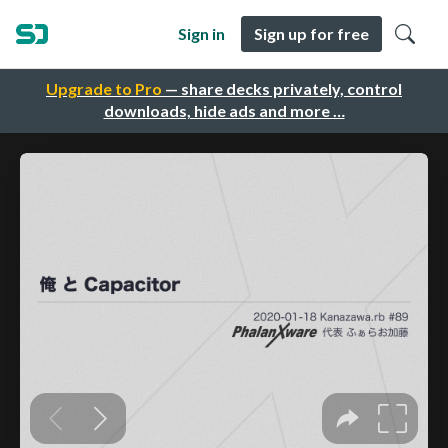
Sign in
Sign up for free
Upgrade to Pro
— share decks privately, control
downloads, hide ads and more …