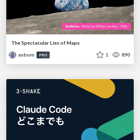
The Spectacular Lies of Maps
axbom
1
890
PRO