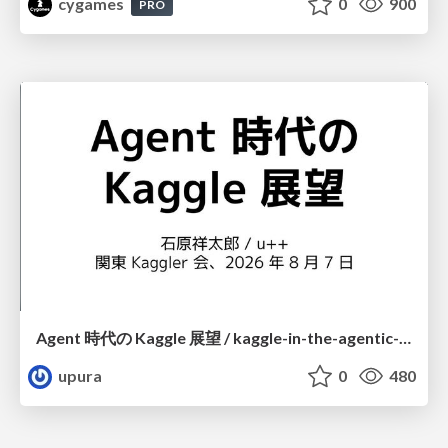
cygames
0
900
PRO
Agent 時代の Kaggle 展望 / kaggle-in-the-agentic-era
upura
0
480