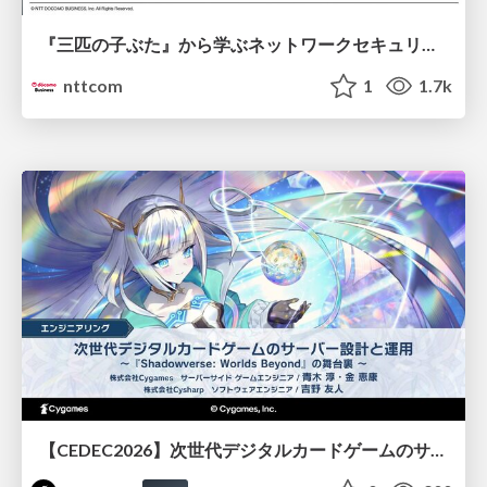
『三匹の子ぶた』から学ぶネットワークセキュリティの昔と今 / Network Security: Then and Now Through the Lens of The Three Little Pigs
nttcom
1
1.7k
【CEDEC2026】次世代デジタルカードゲームのサーバー設計と運用 〜『Shadowverse: Worlds Beyond』の舞台裏～