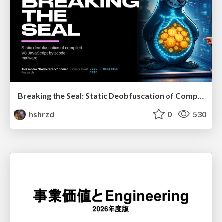
Breaking the Seal: Static Deobfuscation of Compiled V8 JavaScript Bytecode Malware
hshrzd
0
530