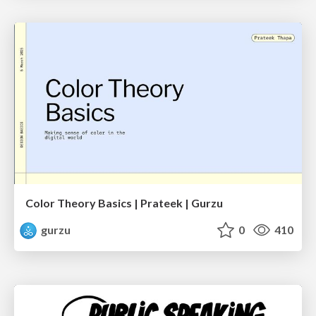
Color Theory Basics | Prateek | Gurzu
gurzu
0
410