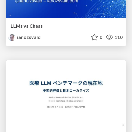
LLMs vs Chess
ianozsvald
0
110