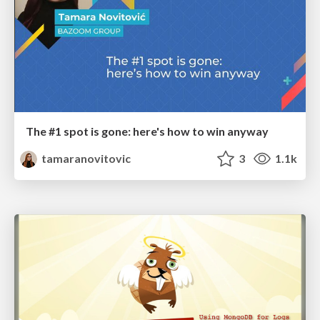
The #1 spot is gone: here's how to win anyway
tamaranovitovic
3
1.1k