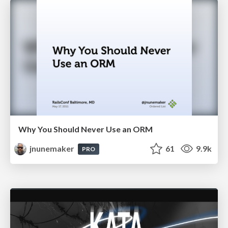
Why You Should Never Use an ORM
jnunemaker
61
9.9k
PRO