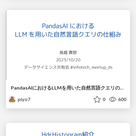
PandasAIにおけるLLMを用いた自然言語クエリの仕組み
piyo7
0
600