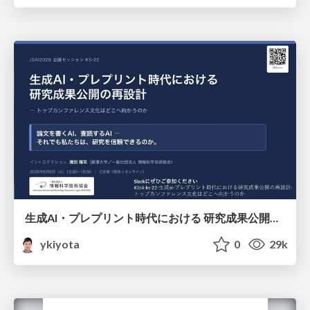
生成AI・プレプリント時代における 研究成果公開の再設計 ― トップカンファレンス文化はどこへ向かうのか / Redesigning the Dissemination of Research Outputs in the Age of Generative AI and Preprints — Where Is the Top-Conference Culture Heading?
ykiyota
0
29k