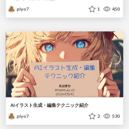
piyo7
1
450
AIイラスト生成・編集テクニック紹介
piyo7
2
530