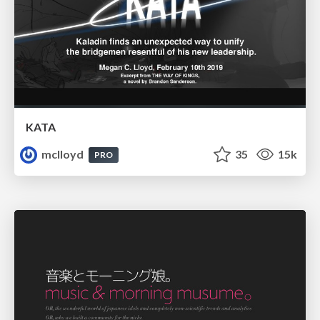
KATA
mclloyd
35
15k
PRO