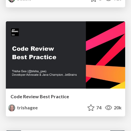
Code Review Best Practice
trishagee
74
20k