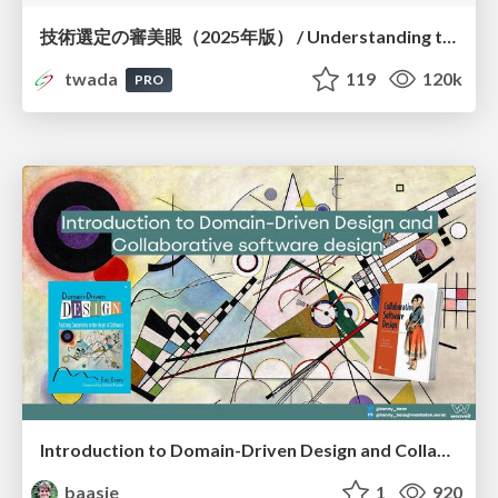
技術選定の審美眼（2025年版） / Understanding the Spiral of Technologies 2025 edition
twada
119
120k
PRO
Introduction to Domain-Driven Design and Collaborative software design
baasie
1
920