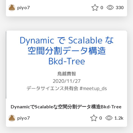
piyo7
0
330
DynamicでScalableな空間分割データ構造Bkd-Tree
piyo7
0
1.2k