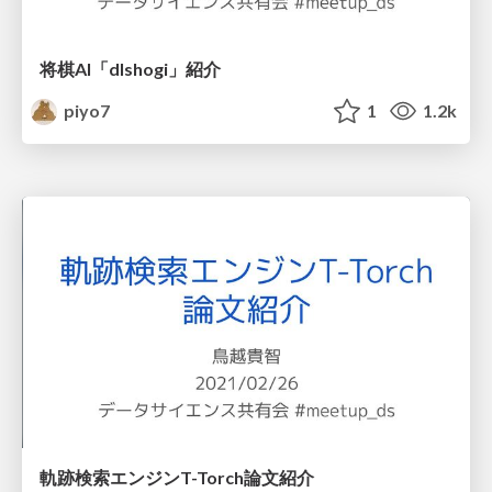
将棋AI「dlshogi」紹介
piyo7
1
1.2k
軌跡検索エンジンT-Torch論文紹介