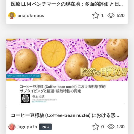
医療 LLM ベンチマークの現在地：多面的評価 と日本ローカライズ
analokmaus
1
620
コーヒー豆様核 (Coffee-bean nuclei) における形態学的サブタイピングと精選・焙煎特性の同定
jagupath
0
130
PRO