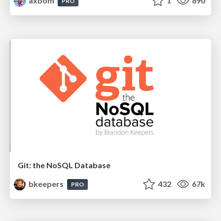
axbom
1
890
PRO
Git: the NoSQL Database
bkeepers
432
67k
PRO