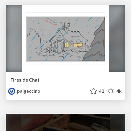
Fireside Chat
paigeccino
42
4k