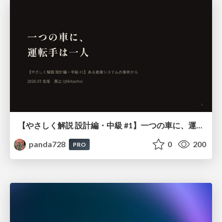
【やさしく解説 設計編・中級 #1】一つの車に、運転手は一人 ～ある倉庫システムの事例から～
panda728
0
200
PRO