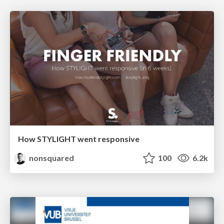
How STYLIGHT went responsive
nonsquared
100
6.2k