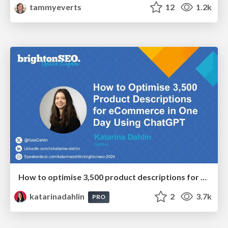
tammyeverts
12
1.2k
How to optimise 3,500 product descriptions for ecommerce in one day using ChatGPT
katarinadahlin
2
3.7k
PRO