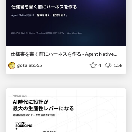
仕様書を書く前にハーネスを作る - Agent Native開発は「探索を速く、判定を固く」
gotalab555
4
1.5k