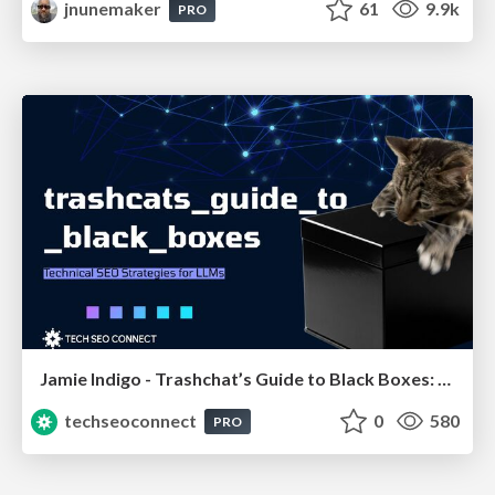
jnunemaker
61
9.9k
PRO
Jamie Indigo - Trashchat’s Guide to Black Boxes: Technical SEO Tactics for LLMs
techseoconnect
0
580
PRO