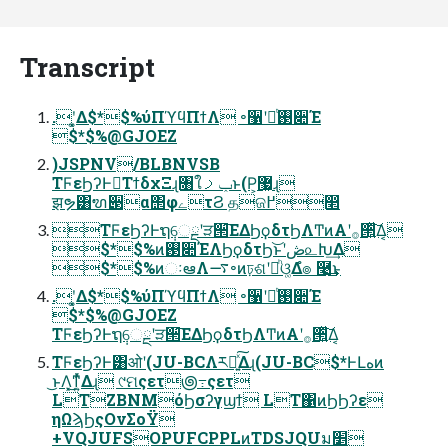
Transcript
.ʹ͓͚Δ$*$%ύΠϓϥΠϯΛ ৽઱ʹอͭ࢓૊Έ
$*$%@GJOEZ
)JSPNV/BLBNVSB
ΤϜεϦʔͰಇ͘ΤϯδχΞɻ৘ใݕࡧͱ(P͕޷͖ɻ
झຯ͸ຑ੃α΢φےτϨ தଜ߂෢
ΤϜεϦʔͰຖ݄େྔʹੜ੒͞ΕΔϦϙδτϦΛͲͷΑ͏ʹ࡞੒͍ͯ͠Δ͔
$*$%ͷ࢓૊ΈΛϦϙδτϦ͝ͱʹڞ௨Խ͢Δ
$*$%ͷઃఆΛ࠷৽ͷঢ়ଶʹอͪଓ͚Δํ๏ ࿩͢͜ͱ
.ʹ͓͚Δ$*$%ύΠϓϥΠϯΛ ৽઱ʹอͭ࢓૊Έ
$*$%@GJOEZ
ΤϜεϦʔͰຖ݄େྔʹੜ੒͞ΕΔϦϙδτϦΛͲͷΑ͏ʹ࡞੒͍ͯ͠Δ͔
ΤϜεϦʔͰ͸ओʹ(JU-BCΛར༻͍ͯ͠Δɻ(JU-BC$*ͰԼهͷ
͜ͱΛ͓͜ͳ͍ͬͯΔɻ ୯ମςετ౷߹ςετ
LTZBNMόϦσʔγϣϯ LT΁ͷϦϦʔε
ηΩϡϦςΟνΣοΫ
+VQJUFSOPUFCPPLͷTDSJQUม׵