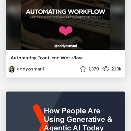
Automating Front-end Workflow
addyosmani
1370
210k