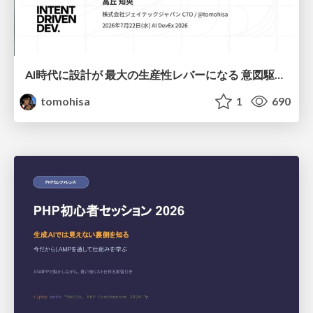
AI時代に設計が 最大の生産性レバーになる 意図駆動開発とデータを消さない設計｜Don't Delete Your Data or Your Intent — Design as the Deepest Lever in the AI Era
tomohisa
1
690