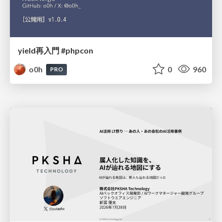
yield再入門 #phpcon
o0h
0
960
PRO