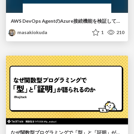
AWS DevOps AgentのAzure接続機能を検証して見えた活用法／Use Cases Verified for the AWS DevOps Agent's Azure Connectivity Feature
masakiokuda
1
210
なぜ関数型プログラミングで「型」と「証明」が語られるのか #fp_matsuri