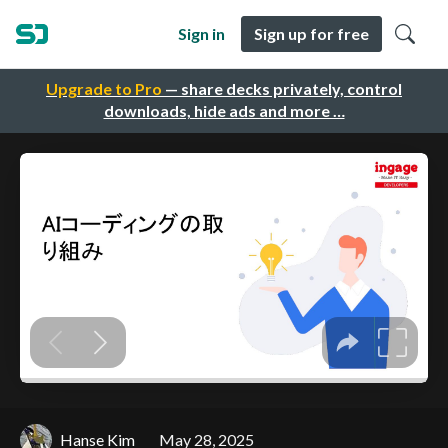
Sign in
Sign up for free
Upgrade to Pro
— share decks privately, control
downloads, hide ads and more …
Hanse Kim
May 28, 2025