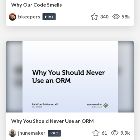
Why Our Code Smells
bkeepers
340
58k
PRO
Why You Should Never Use an ORM
jnunemaker
61
9.9k
PRO