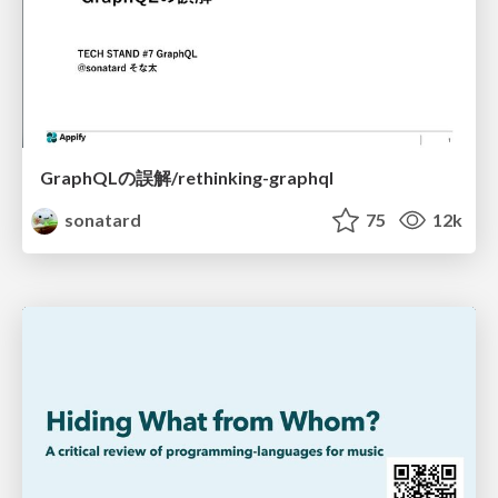
GraphQLの誤解/rethinking-graphql
sonatard
75
12k