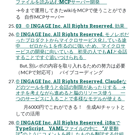
ファイルを読み込むMCPサーバー開発
→今まで運用してきたwikiをMCPで使うことができ
る 自作MCPサーバー
03 © INGAGE Inc. All Rights Reserved. 効果
© INGAGE Inc. All Rights Reserved. モノレポだ
ったプロダクトからマイクロサービス化している途
中 ゼロから１を作るのに強いため、マイクロサ
ービスの開発に向いている 初見の人でもAIと会話
することですぐ追いつけられる
But, 別レポの内容を取り入れるための努力は必要
（MCPで対応可） バイブコーディング
© INGAGE Inc. All Rights Reserved. Claudeな
どのツールを使うと会話の制限があったりする →
オチを考えながら進めると脳のリソース使う 一
つのサービスに入ることで多様なモデルが使える
月6000円でこれができる！ 生成AIチャットと
しての活用
© INGAGE Inc. All Rights Reserved. i18nで
TypeScript、YAMLファイルの中に “// 要翻
訳”のようにコメントを残したものを翻訳する仕組