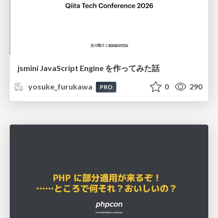
jsmini JavaScript Engine を作ってみた話
yosuke_furukawa
0
290
PRO