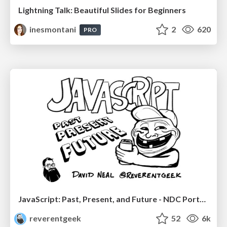
Lightning Talk: Beautiful Slides for Beginners
inesmontani
2
620
PRO
JavaScript: Past, Present, and Future - NDC Porto 2020
reverentgeek
52
6k