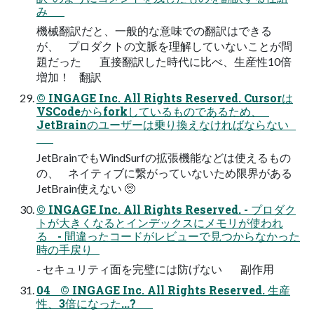
み
機械翻訳だと、一般的な意味での翻訳はできる
が、 プロダクトの文脈を理解していないことが問
題だった 直接翻訳した時代に比べ、生産性10倍
増加！ 翻訳
© INGAGE Inc. All Rights Reserved. Cursorは
VSCodeからforkしているものであるため、
JetBrainのユーザーは乗り換えなければならない
JetBrainでもWindSurfの拡張機能などは使えるもの
の、 ネイティブに繋がっていないため限界がある
JetBrain使えない 🥺
© INGAGE Inc. All Rights Reserved. - プロダク
トが大きくなるとインデックスにメモリが使われ
る - 間違ったコードがレビューで見つからなかった
時の手戻り
- セキュリティ面を完璧には防げない 副作用
04 © INGAGE Inc. All Rights Reserved. 生産
性、3倍になった...?