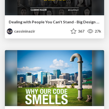
Dealing with People You Can't Stand - Big Design 2015
cassininazir
367
27k