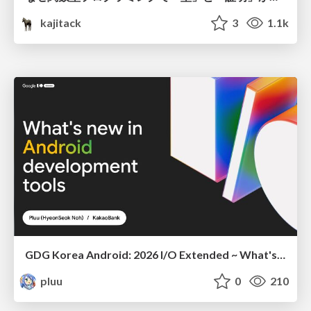
kajitack
3
1.1k
GDG Korea Android: 2026 I/O Extended ~ What's new in Android development tools
pluu
0
210