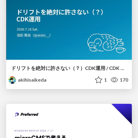
ドリフトを絶対に許さない（？）CDK運用 / CDK Ops with Zero Tolerance for Drifts (?)
akihisaikeda
1
170