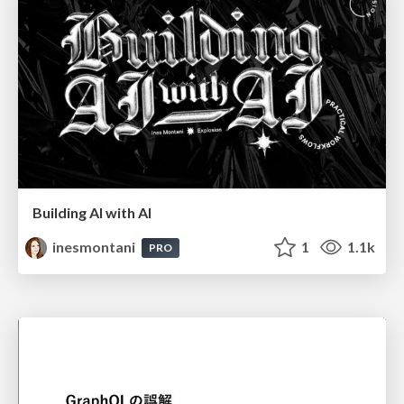
Building AI with AI
inesmontani
1
1.1k
PRO