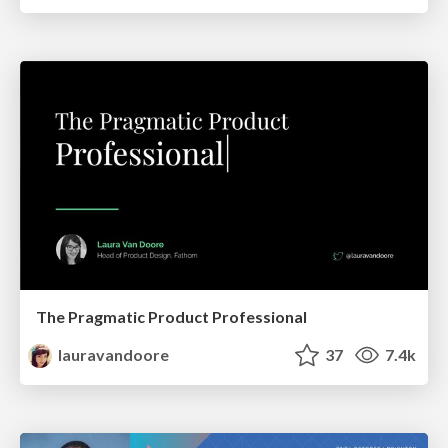
The Pragmatic Product Professional
lauravandoore
37
7.4k