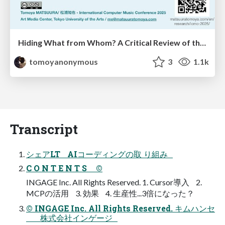
Hiding What from Whom? A Critical Review of the History of Programming languages for Music
tomoyanonymous
3
1.1k
Transcript
シェアLT AIコーディングの取 り組み
C O N T E N T S ©
INGAGE Inc. All Rights Reserved. 1. Cursor導入 2.
MCPの活用 3. 効果 4. 生産性...3倍になった？
© INGAGE Inc. All Rights Reserved. キムハンセ
株式会社インゲージ