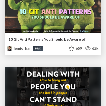
10 Git Anti Patterns You Should be Aware of
lemiorhan
659
62k
PRO