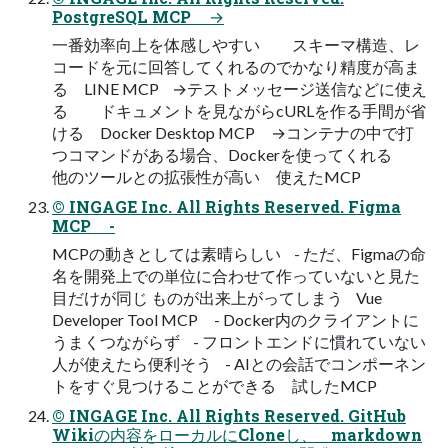
PostgreSQL MCP →
一番効率向上を体感しやすい スキーマ構造、レ
コードを元に回答してくれるのでかなり精度が高ま
る LINE MCP →テストメッセージ送信などに使え
る ドキュメントを見ながらcURLを作る手間が省
ける Docker Desktop MCP →コンテナの中で打
つコマンドがある場合、Dockerを使ってくれる
他のツールとの拡張性が高い 使えたMCP
© INGAGE Inc. All Rights Reserved. Figma
MCP -
MCPの動きとしては素晴らしい - ただ、Figmaの命
名を開発上での単位に合わせて作っていないと見た
目だけが同じ ものが出来上がってしまう Vue
Developer Tool MCP - Docker内のクライアントに
うまくつながらず - フロントエンドに慣れていない
人が使えたら便利そう - AIとの会話でコンポーネン
トをすぐ見つけることができる 試したMCP
© INGAGE Inc. All Rights Reserved. GitHub
Wikiの内容をローカルにCloneし、 markdown