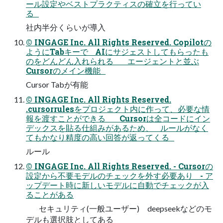
ール設定やベストプラクティスの確立を行ってい
る
社内半分くらいが導入
© INGAGE Inc. All Rights Reserved. Copilotの
ようにTabキーで AIにサジェストしてもらったも
のをどんどん入れられる エージェントと並ぶ
Cursorのメイン機能
Cursor Tabが有能
© INGAGE Inc. All Rights Reserved.
.cursorrulesをプロジェクト内に作って、必要な情
報を渡すことができる Cursorは全コードにイン
デックスを貼る仕組みがあるため、 ルールがなく
てもかなり精度の高い回答が返ってくる
ルール
© INGAGE Inc. All Rights Reserved. - Cursorの
設定から不要モデルのチェックを外す必要あり - ア
ップデート時に新しいモデルに自動でチェックが入
ることがある
セキュリティ(一般ユーザー) deepseekなどのモ
デルも選択肢としてある