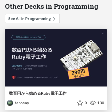
Other Decks in Programming
See All in Programming
数百円から始めるRuby電子工作
tarosay
0
130