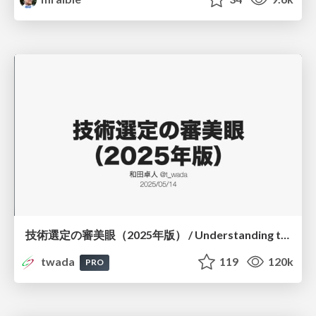
技術選定の審美眼（2025年版） / Understanding the Spiral of Technologies 2025 edition
twada
119
120k
PRO