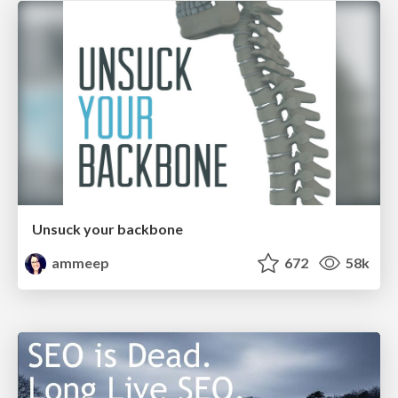
Unsuck your backbone
ammeep
672
58k