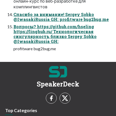
онлайн-курс по веб-разработке для
комплингвистов
Спасибо за внимание! Sergey Sobko
@IwasakiRussia GH: profitware bug2bug.me
Вопросы? https://github.com/hseling
https://linghub.ru/ Технологическая
сингулярность близко Sergey Sobko
@IwasakiRussia GH:
profitware bug2bug.me
SpeakerDeck
Top Categories