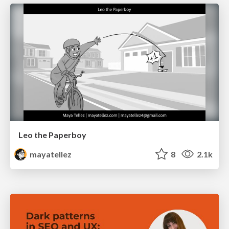
Leo the Paperboy
mayatellez
8
2.1k