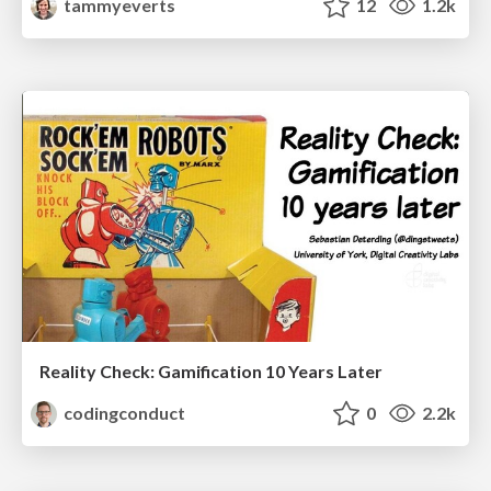
tammyeverts
12
1.2k
Reality Check: Gamification 10 Years Later
codingconduct
0
2.2k