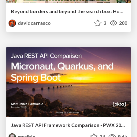
Beyond borders and beyond the search box: How to win the global "messy middle" with AI-driven SEO
davidcarrasco
3
200
Java REST API Framework Comparison - PWX 2021
mraible
34
9.6k