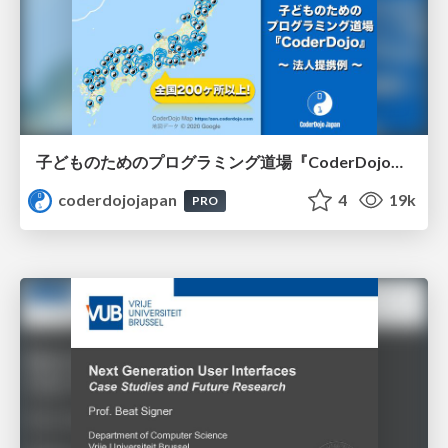
子どものためのプログラミング道場『CoderDojo』〜法人提携例〜 / Partnership with CoderDojo Japan
coderdojojapan
4
19k
PRO