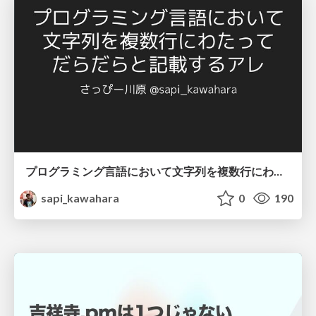
プログラミング言語において文字列を複数行にわたって だらだらと記載するアレ
sapi_kawahara
0
190