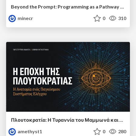
Beyond the Prompt: Programming as a Pathway to Statistical Thinking
minecr
0
310
Πλουτοκρατία: Η Τυραννία του Μαμμωνά και η Μεταανθρώπινη Δουλεία
amethyst1
0
280