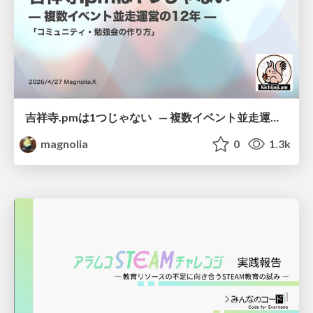
吉祥寺.pmは1つじゃない — 複数イベント並走運営の12年 —
magnolia
0
1.3k