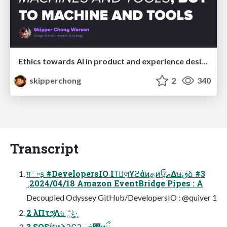
Ethics towards AI in product and experience design
skipperchong
2
340
Transcript
ग़ுʂ #DevelopersIO ITٕज़ϒϩάͷதͷਓ͕ޠΔษڧձ #3
ˏ2024/04/18 Amazon EventBridge Pipes : A
Decoupled Odyssey GitHub/DevelopersIO : @quiver 1
2 λΠτϧ͚ͩΛେ͖͘ݟͤ·͢
3 SQSίϯγϡʔϚʔૄ݁߹΁ͷཱྀ