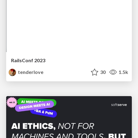
RailsConf 2023
tenderlove
30
1.5k