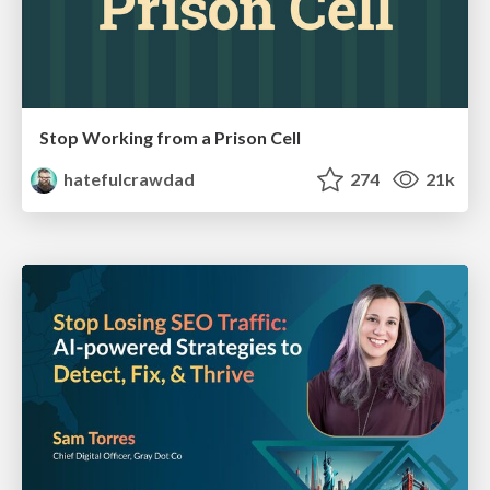
Stop Working from a Prison Cell
hatefulcrawdad
274
21k