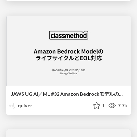
JAWS UG AI／ML #32 Amazon BedrockモデルのライフサイクルとEOL対応/How Amazon Bedrock Model Lifecycle Works
quiver
1
7.7k