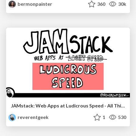
bermonpainter
360
30k
JAMstack: Web Apps at Ludicrous Speed - All Things Open 2022
reverentgeek
1
530