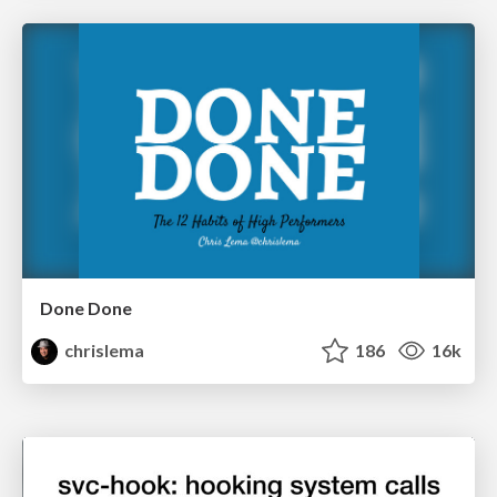
Done Done
chrislema
186
16k