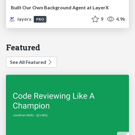
Built Our Own Background Agent at LayerX
layerx
9
4.9k
PRO
Featured
See All Featured