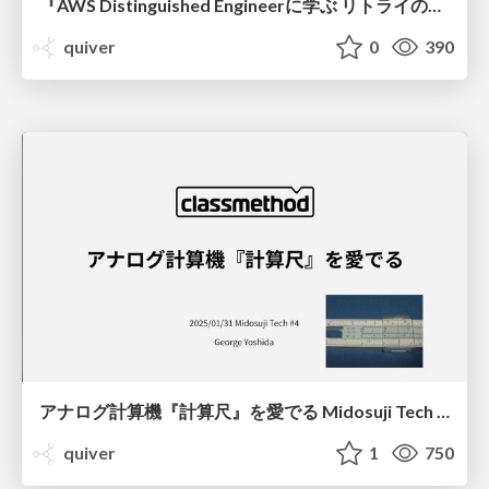
『AWS Distinguished Engineerに学ぶ リトライの技術』 #ARC403/Marc Brooker on Try again: The tools and techniques behind resilient systems
quiver
0
390
アナログ計算機『計算尺』を愛でる Midosuji Tech #4/Analog Computing Device Slide Rule now and then
quiver
1
750