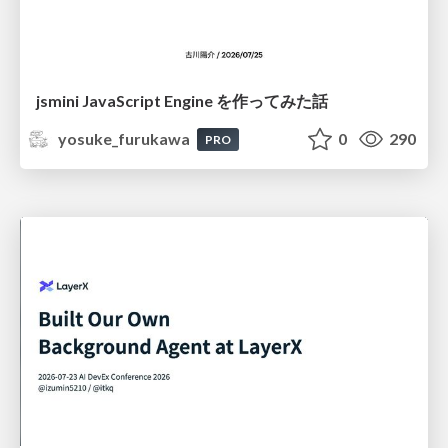
jsmini JavaScript Engine を作ってみた話
yosuke_furukawa
0
290
PRO