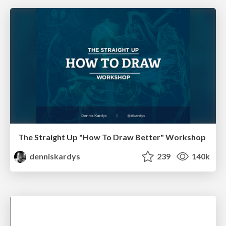
The Straight Up "How To Draw Better" Workshop
denniskardys
239
140k