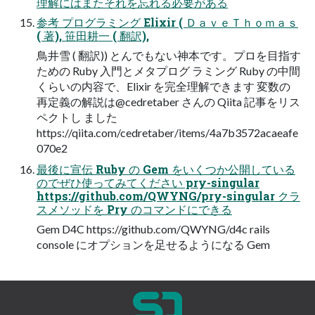
理解にはまたそれを忘れる必要がある
参考 プログラミング Elixir ( ＤａｖｅＴｈｏｍａｓ
( 著), 笹⽥耕⼀ ( 翻訳),
⿃井雪 ( 翻訳)) とんでもない神本です。プロを⽬指す
ための Ruby ⼊⾨とメタプログ ラミング Ruby の中間
くらいの内容で、Elixir を完全理解できます 変数の
再定義の解説は@cedretaber さんの Qiita 記事をリス
ペクトし ました
https://qiita.com/cedretaber/items/4a7b3572acaeafe
070e2
最後に宣伝 Ruby の Gem をいくつか公開している
のでぜひ使ってみてください pry-singular
https://github.com/QWYNG/pry-singular クラ
スメソッドを Pry のコマンドにできる
Gem D4C https://github.com/QWYNG/d4c rails
console にオプションを⾜せるようになる Gem