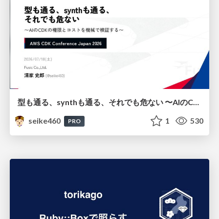
型も通る、synthも通る、それでも危ない 〜AIのCDKの権限とコストを機械で検証する〜 / It Passes Type Checks, It Passes Synth Checks, but It’s Still Risky — Automatically Verifying Permissions and Costs in AI’s CDK —
seike460
1
530
PRO