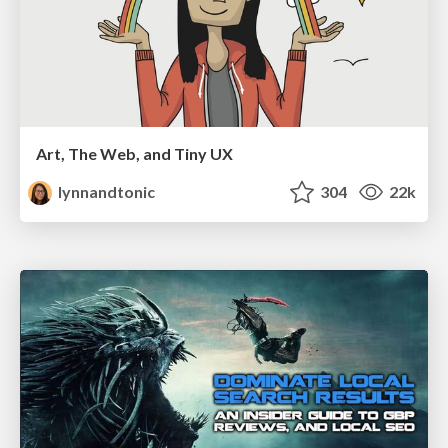
Art, The Web, and Tiny UX
lynnandtonic
304
22k