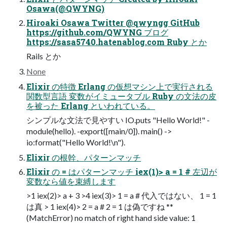
Osawa(@QWYNG)
Hiroaki Osawa Twitter @qwyngg GitHub
https://github.com/QWYNG ブログ
https://sasa5740.hatenablog.com Ruby とか
Rails とか
None
Elixir の特徴 Erlang の仮想マシン上で実⾏される
関数型⾔語 変数がイミュータブル Ruby の⽂法の⽪
を被った Erlang といわれている。
シンプルな⽂法で⾒やすい IO.puts "Hello World!" -
module(hello). -export([main/0]). main() ->
io:format("Hello World!\n").
Elixir の根幹、パターンマッチ
Elixir の = はパターンマッチ iex(1)> a = 1 # 左辺が
変数なら値を束縛します
>1 iex(2)> a + 3 >4 iex(3)> 1 = a # 代⼊ではない、 1 = 1
は真 > 1 iex(4)> 2 = a # 2 = 1 は偽ですね **
(MatchError) no match of right hand side value: 1