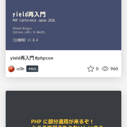
yield再入門 #phpcon
o0h
0
960
PRO