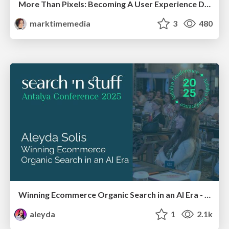
More Than Pixels: Becoming A User Experience Designer
marktimemedia
3
480
Winning Ecommerce Organic Search in an AI Era - #searchnstuff2025
aleyda
1
2.1k