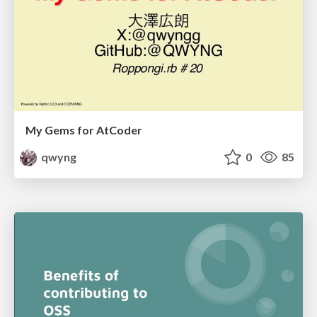
My Gems for AtCoder
qwyng
0
85