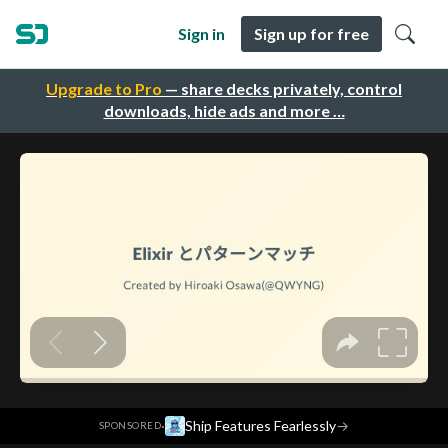
Sign in
Sign up for free
Upgrade to Pro
— share decks privately, control
downloads, hide ads and more …
·
Ship Features Fearlessly
→
SPONSORED