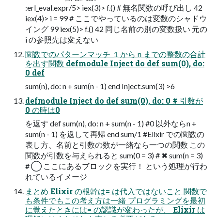
:erl_eval.expr/5> iex(3)> f.() # 無名関数の呼び出し 42
iex(4)> i = 99 # ここでやっているのは変数のシャドウ
イング 99 iex(5)> f.() 42 同じ名前の別の変数扱い 元の
i の参照先は変えない
関数でのパターンマッチ １からｎまでの整数の合計
を出す関数 defmodule Inject do def sum(0), do:
0 def
sum(n), do: n + sum(n - 1) end Inject.sum(3) >6
defmodule Inject do def sum(0), do: 0 # 引数が
0 の時は0
を返す def sum(n), do: n + sum(n - 1) #0 以外ならn +
sum(n - 1) を返して再帰 end sum/1 #Elixir での関数の
表し⽅、名前と引数の数が⼀緒なら⼀つの関数 この
関数が引数を与えられると sum(0 = 3) # ✖ sum(n = 3)
# ◯ ここにあるブロックを実⾏！ という処理が⾏わ
れているイメージ
まとめ Elixir の根幹は= は代⼊ではないこと 関数で
も条件でもこの考え⽅は⼀緒 プログラミングを最初
に覚えたときには= の認識が変わったが、 Elixir は