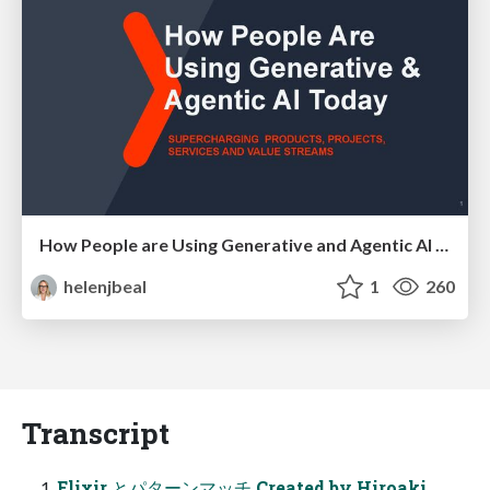
How People are Using Generative and Agentic AI to Supercharge Their Products, Projects, Services and Value Streams Today
helenjbeal
1
260
Transcript
Elixir とパターンマッチ Created by Hiroaki