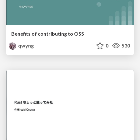
Benefits of contributing to OSS
qwyng
0
530