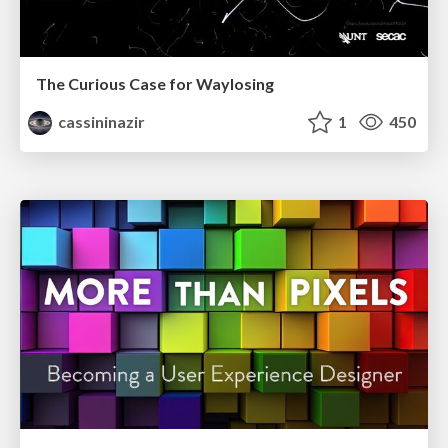
The Curious Case for Waylosing
cassininazir
1
450