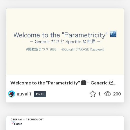
Welcome to the "Parametricity" 🏙️ − Generic だけど Specific な世界 −
guvalif
1
200
PRO