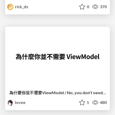
rick_ds
0
370
為什麼你並不需要ViewModel / No, you don't need a ViewModel
lovee
1
480