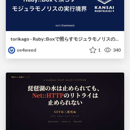
torikago - Ruby::Boxで照らすモジュラモノリスの実行境界
se4weed
1
340