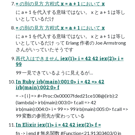
= の別の⾒⽅ ⽅程式 x = a + 1 において x
に a + 1 を代⼊する意味ではない。 x と a + 1 は等し
いとしているだけ
= の別の⾒⽅ ⽅程式 x = a + 1 において x
に a + 1 を代⼊する意味ではない。 x と a + 1 は等し
いとしているだけ って Erlang 作者の Joe Armstrong
さんがいっていたそうです
再代⼊はできません iex(1)> i = 42 42 iex(2)> i =
99
99 ⼀⾒できているように⾒えるが…
In Ruby irb(main):001:0> i = 42 => 42
irb(main):002:0> f
= -> { i } => #<Proc:0x00007fded21ce108@(irb):2
(lambda)> irb(main):003:0> f.call => 42
irb(main):004:0> i = 99 => 99 irb(main):005:0> f.call =>
99 変数の参照先が変わっている
In Elixir iex(1)> i = 42 42 iex(2)> f =
fn -> i end # 無名関数 #Function<21.91303403/0 in