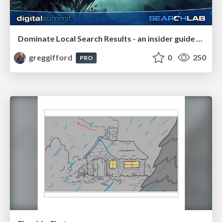
Dominate Local Search Results - an insider guide to GBP, reviews, and Local SEO
greggifford
0
250
PRO