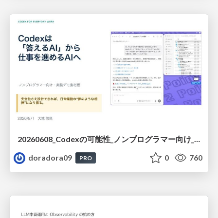
20260608_Codexの可能性_ノンプログラマー向け_大城追記
doradora09
0
760
PRO