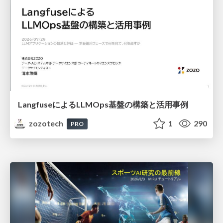
LangfuseによるLLMOps基盤の構築と活用事例
zozotech
1
290
PRO