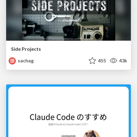
Side Projects
sachag
455
43k