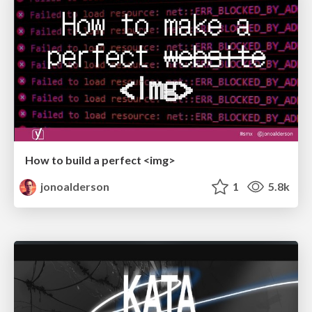
How to build a perfect <img>
jonoalderson
1
5.8k