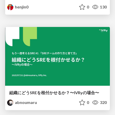
henjin0
0
130
組織にどうSREを根付かせるか？〜IVRyの場合〜
abnoumaru
0
320