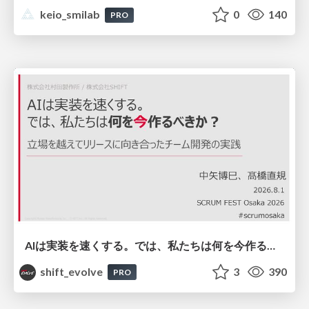
keio_smilab
0
140
PRO
AIは実装を速くする。では、私たちは何を今作るべきか？－立場を越えてリリースに向き合ったチーム開発の実践 / 20260801 Hiromi Nakaya and Naoki Takahashi
shift_evolve
3
390
PRO