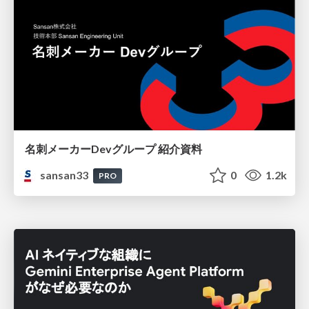
名刺メーカーDevグループ 紹介資料
sansan33
0
1.2k
PRO