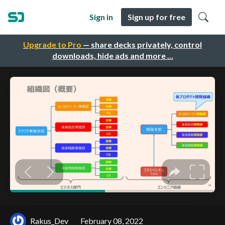
Sign in
Sign up for free
Upgrade to Pro
— share decks privately, control
downloads, hide ads and more …
Rakus_Dev
February 08, 2022