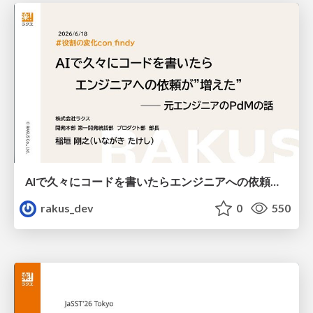
AIで久々にコードを書いたらエンジニアへの依頼が"増えた" ── 元エンジニアのPdMの話 / Using AI to Code Again After a Long Break Increased My Requests to Engineers: Insights from a Former Engineer PdM
rakus_dev
0
550