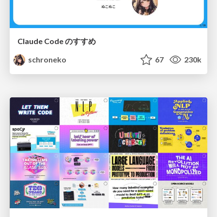
Claude Code のすすめ
schroneko
67
230k