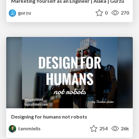
Marketing Yourself as an Engineer | Alaka | Gurzu
gurzu
0
270
Designing for humans not robots
tammielis
254
26k