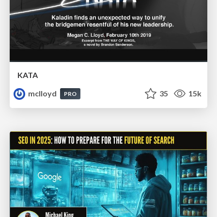
KATA
mclloyd
35
15k
PRO