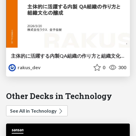
主体的に活躍する内製QA組織の作り方と組織文化の醸成 / How to Build a Proactive In-house QA Organization and Foster Its Culture
rakus_dev
0
300
Other Decks in Technology
See All in Technology