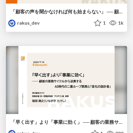
「顧客の声を聞かなければ何も始まらない」 ── 顧客の声から生まれた『AI返信補助機能』の開発プロセス / AICon2026_shikata_imai
rakus_dev
1
1k
「早く出す」より「事業に効く」 ── 顧客の業務サイクルから逆算するAI時代の二重ループ開発と「変化の設計者」 / devsumi2026