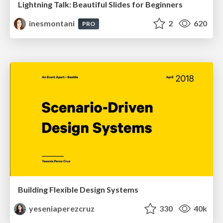
Lightning Talk: Beautiful Slides for Beginners
inesmontani
2
620
PRO
Building Flexible Design Systems
yeseniaperezcruz
330
40k