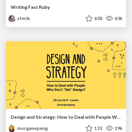
Writing Fast Ruby
sferik
630
63k
Design and Strategy: How to Deal with People Who Don’t "Get" Design
morganepeng
133
19k