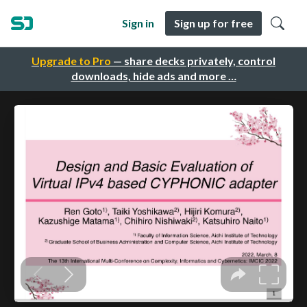
Sign in
Sign up for free
Upgrade to Pro
— share decks privately, control
downloads, hide ads and more …