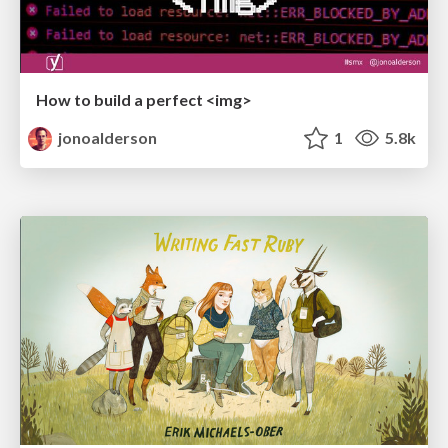
How to build a perfect <img>
jonoalderson
1
5.8k