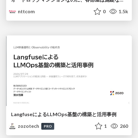
nttcom
0
1.5k
LangfuseによるLLMOps基盤の構築と活用事例
zozotech
1
260
PRO