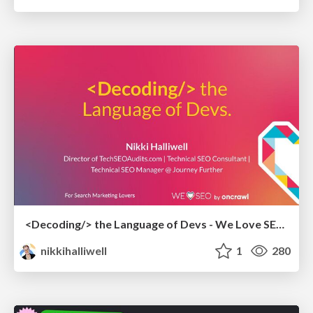
<Decoding/> the Language of Devs - We Love SEO 2024
nikkihalliwell
1
280