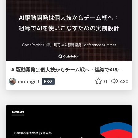
AI駆動開発は個人技からチーム戦へ：組織でAIを使いこなすための実践設計
moongift
0
430
PRO