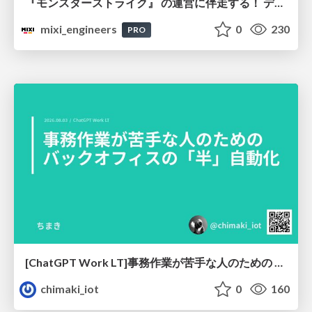
『モンスターストライク』 の運営に伴走する！ データ民主化への 解析グループの3つのアプローチ
mixi_engineers
0
230
PRO
[ChatGPT Work LT]事務作業が苦手な人のための バックオフィスの「半」自動化
chimaki_iot
0
160