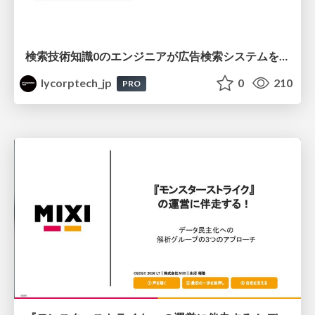
検索技術知識0のエンジニアが広告検索システムを内製化して運用するまで
lycorptech_jp
0
210
PRO