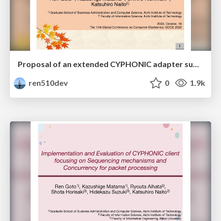
Proposal of an extended CYPHONIC adapter supporting general nodes using virtual IPv6 addresses
ren510dev
0
1.9k