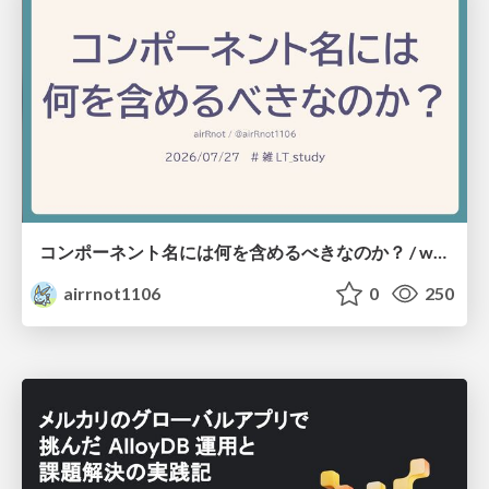
コンポーネント名には何を含めるべきなのか？ / what-should-be-included-in-component-names
airrnot1106
0
250