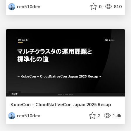
ren510dev
0
810
KubeCon + CloudNativeCon Japan 2025 Recap
ren510dev
2
1.4k