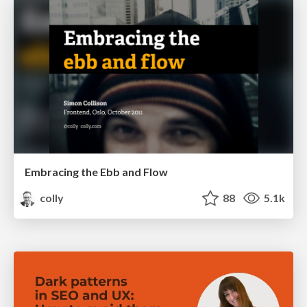
Embracing the Ebb and Flow
colly
88
5.1k