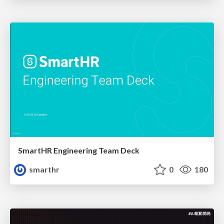
SmartHR Engineering Team Deck
smarthr
0
180