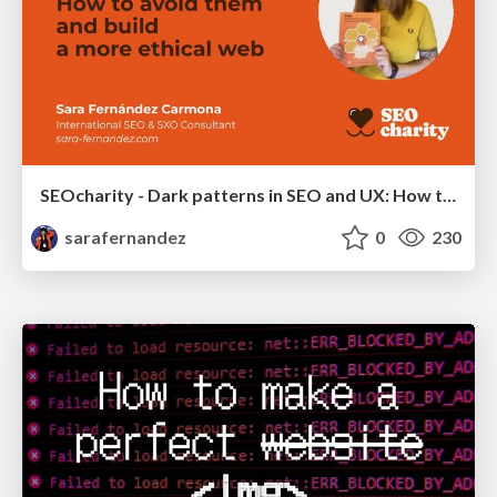
SEOcharity - Dark patterns in SEO and UX: How to avoid them and build a more ethical web
sarafernandez
0
230