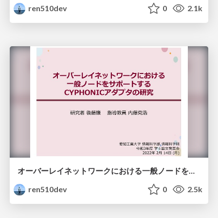
ren510dev
0
2.1k
オーバーレイネットワークにおける一般ノードをサポートする CYPHONIC アダプタの研究
ren510dev
0
2.5k