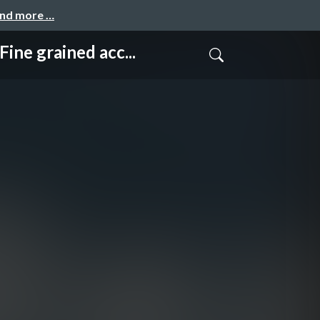
and more …
ained acc...