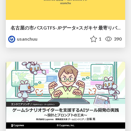
名古屋の市バスGTFS-JPデータ×スガキヤ 最寄りバス停検索をAmazon ElastiCache Serverless for Valkeyで最適化する
usanchuu
1
390