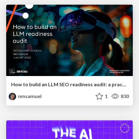
How to build an LLM SEO readiness audit: a practical framework
nmsamuel
1
830