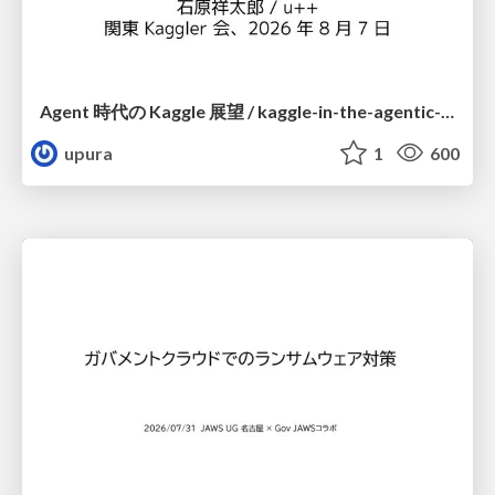
Agent 時代の Kaggle 展望 / kaggle-in-the-agentic-era
upura
1
600