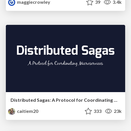
maggiecrowley
39
3.4k
Distributed Sagas: A Protocol for Coordinating Microservices
caitiem20
333
23k