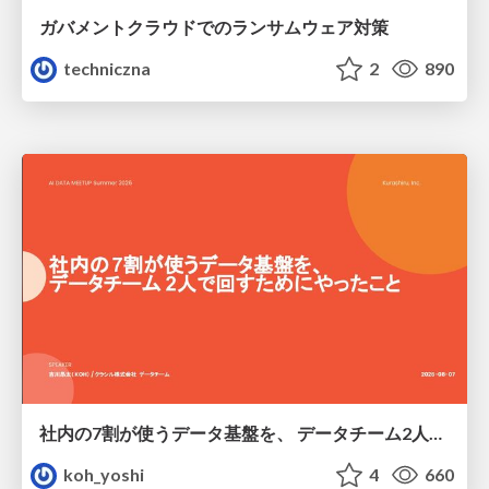
ガバメントクラウドでのランサムウェア対策
techniczna
2
890
社内の7割が使うデータ基盤を、 データチーム2人で回すためにやったこと
koh_yoshi
4
660