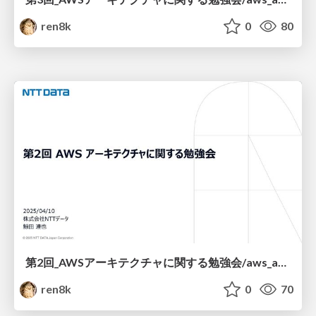
ren8k
0
80
第2回_AWSアーキテクチャに関する勉強会/aws_architecture_study_session_2
ren8k
0
70