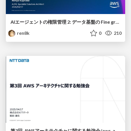
AIエージェントの権限管理 2: データ基盤の Fine grained access control 編
ren8k
0
210
第3回_AWSアーキテクチャに関する勉強会/aws_architecture_study_session_3