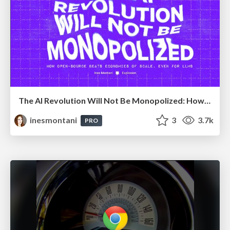
The AI Revolution Will Not Be Monopolized: How open-source beats economies of scale, even for LLMs
inesmontani
3
3.7k
PRO