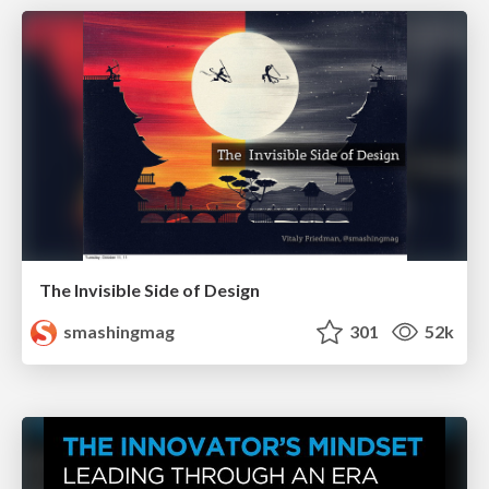
The Invisible Side of Design
smashingmag
301
52k