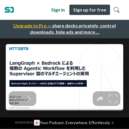
Sign in
Sign up for free
Upgrade to Pro
— share decks privately, control
downloads, hide ads and more …
·
Your Podcast. Everywhere. Effortlessly.
→
SPONSORED