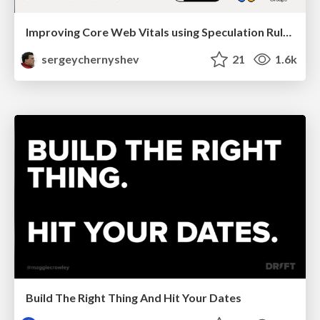
Improving Core Web Vitals using Speculation Rules API
sergeychernyshev
21
1.6k
Build The Right Thing And Hit Your Dates