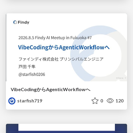
VibeCodingからAgenticWorkflowへ
starfish719
0
120