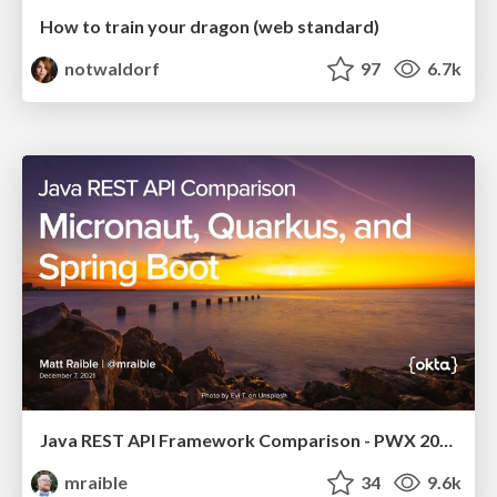
How to train your dragon (web standard)
notwaldorf
97
6.7k
Java REST API Framework Comparison - PWX 2021
mraible
34
9.6k