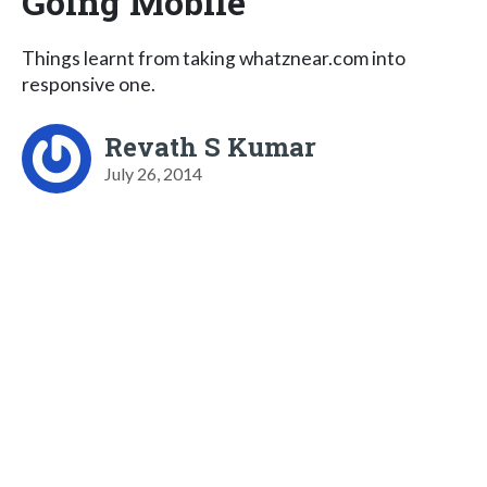
Going Mobile
Things learnt from taking whatznear.com into
responsive one.
Revath S Kumar
July 26, 2014