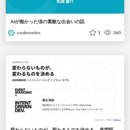
AIが無かった頃の素敵な出会いの話
codmoninc
1
360
変わらないものが、変わるものを決める — 意図駆動開発 × イベントソーシング × イミュータブル | What Doesn't Change Decides What Can — IDD × Event Sourcing × Immutability