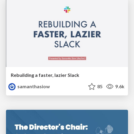
Rebuilding a faster, lazier Slack
samanthasiow
85
9.6k