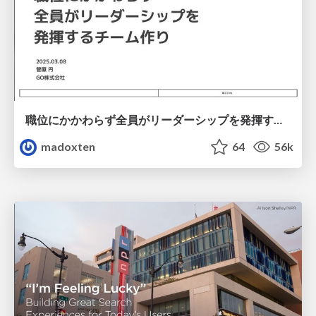
職位にかかわらず全員がリーダーシップを発揮するチーム作り / Building a team where everyone can demonstrate leadership regardless of position
madoxten
64
56k