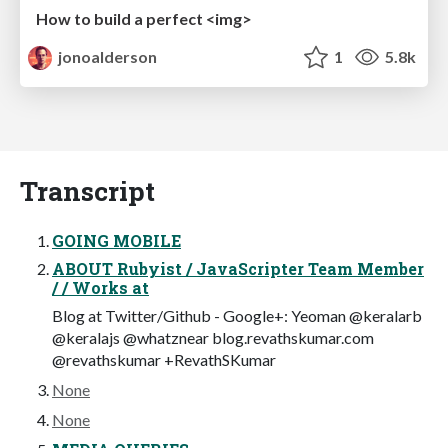
How to build a perfect <img>
jonoalderson
1
5.8k
Transcript
GOING MOBILE
ABOUT Rubyist / JavaScripter Team Member
/ / Works at
Blog at Twitter/Github - Google+: Yeoman @keralarb
@keralajs @whatznear blog.revathskumar.com
@revathskumar +RevathSKumar
None
None