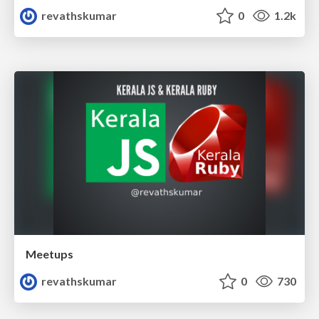
revathskumar
0
1.2k
Meetups
revathskumar
0
730