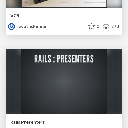
VCR
revathskumar
0
770
Rails Presenters