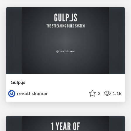
Gulp.js
revathskumar
2
1.1k