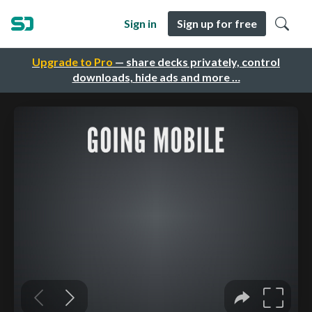
Sign in
Sign up for free
Upgrade to Pro
— share decks privately, control
downloads, hide ads and more …