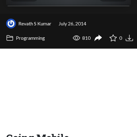
Revath S Kumar
July 26, 2014
Programming
810
0