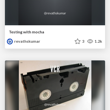
Testing with mocha
revathskumar
3
1.2k