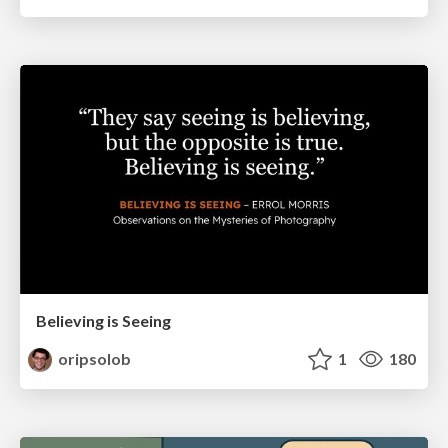
Believing is Seeing
oripsolob
1
180