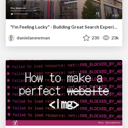
"I'm Feeling Lucky" - Building Great Search Experiences for Today's Users (#IAC19)
danielanewman
230
23k