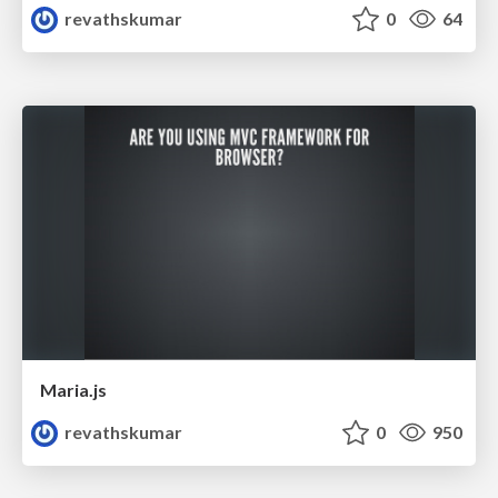
revathskumar
0
64
Maria.js
revathskumar
0
950