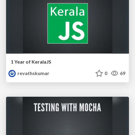
1 Year of KeralaJS
revathskumar
0
69