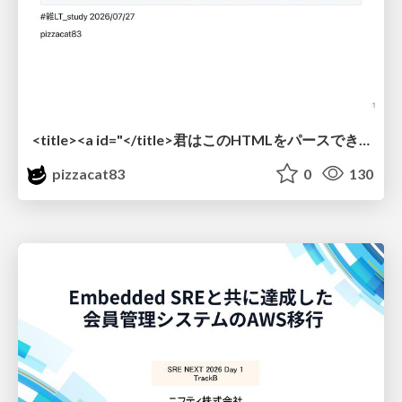
<title><a id="</title>君はこのHTMLをパースできるか"></a></title> #雑LT_study
pizzacat83
0
130