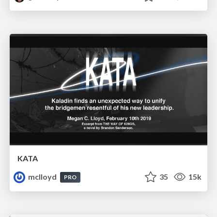
KATA
mclloyd
35
15k
PRO