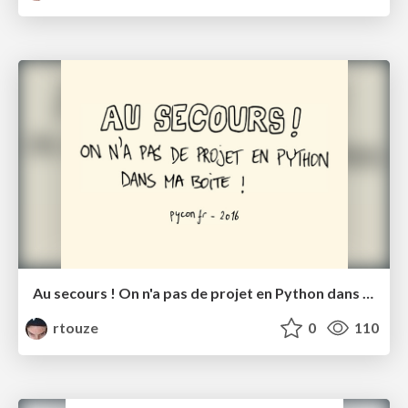
Au secours ! On n'a pas de projet en Python dans ma boite !
rtouze
0
110