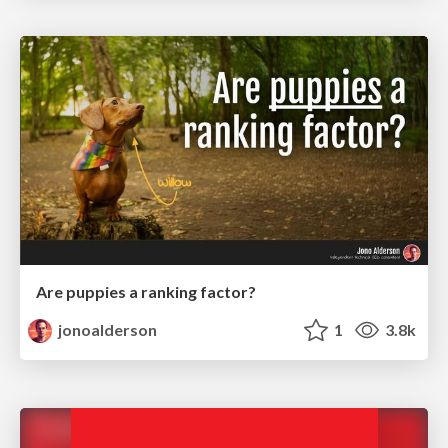
Are puppies a ranking factor?
jonoalderson
1
3.8k