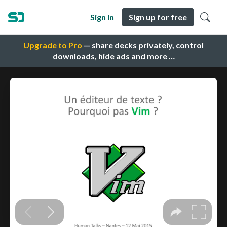
Sign in
Sign up for free
Upgrade to Pro
— share decks privately, control
downloads, hide ads and more …