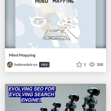
Mind Mapping
helmedeiros
1
300
PRO