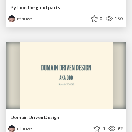
Python the good parts
rtouze
0
150
Domain Driven Design
rtouze
0
92