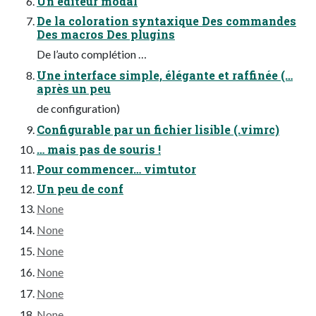
Un éditeur modal
De la coloration syntaxique Des commandes
Des macros Des plugins
De l’auto complétion …
Une interface simple, élégante et raffinée (…
après un peu
de configuration)
Configurable par un fichier lisible (.vimrc)
… mais pas de souris !
Pour commencer… vimtutor
Un peu de conf
None
None
None
None
None
None