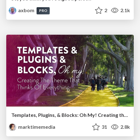
axbom
2
2.1k
PRO
Templates, Plugins, & Blocks: Oh My! Creating the theme that thinks of everything
marktimemedia
31
2.8k