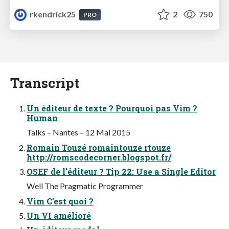
rkendrick25
2
750
PRO
Transcript
Un éditeur de texte ? Pourquoi pas Vim ?
Human
Talks – Nantes – 12 Mai 2015
Romain Touzé romaintouze rtouze
http://romscodecorner.blogspot.fr/
OSEF de l’éditeur ? Tip 22: Use a Single Editor
Well The Pragmatic Programmer
Vim C’est quoi ?
Un VI amélioré