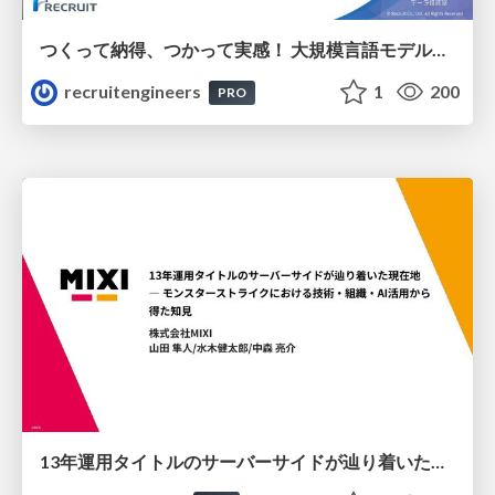
つくって納得、つかって実感！ 大規模言語モデルことはじめ ver2.0
recruitengineers
1
200
PRO
13年運用タイトルのサーバーサイドが辿り着いた現在地 ― モンスターストライクにおける技術・組織・AI活用から得た知見