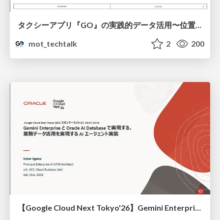
タクシーアプリ『GO』の実践的データ活用〜位置情報データの収集とStreamlitでの可視化〜
mot_techtalk
2
200
【Google Cloud Next Tokyo'26】Gemini Enterprise と Oracle AI Database で実現する、 業務データ活用を実現する AI エージェント実装