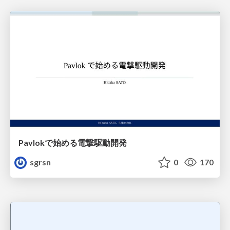
Pavlokで始める電撃駆動開発
sgrsn
0
170