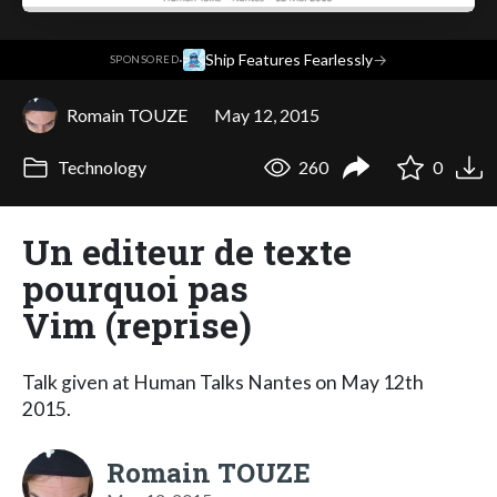
·
Ship Features Fearlessly
→
SPONSORED
Romain TOUZE
May 12, 2015
Technology
260
0
Un editeur de texte
pourquoi pas
Vim (reprise)
Talk given at Human Talks Nantes on May 12th
2015.
Romain TOUZE