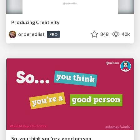
Producing Creativity
orderedlist
348
40k
PRO
So, you think you're a good person