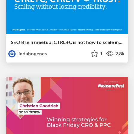
SEO Brein meetup: CTRL+C is not how to scale international SEO
lindahogenes
1
2.8k