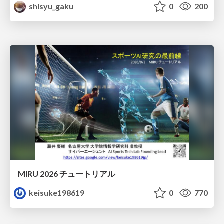
shisyu_gaku
0
200
MIRU 2026 チュートリアル
keisuke198619
0
770