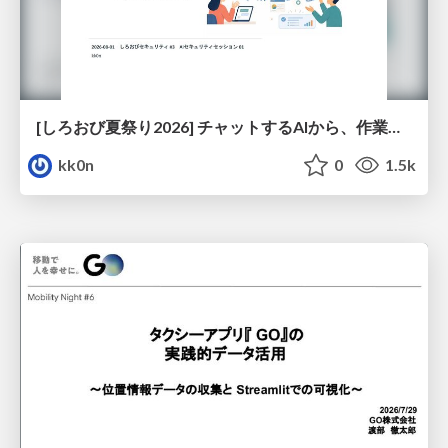
[しろおび夏祭り2026] チャットするAIから、作業するAIへ - 使われ方の変化と、その裏側で起きていること
kk0n
0
1.5k