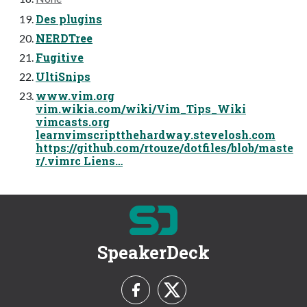
Des plugins
NERDTree
Fugitive
UltiSnips
www.vim.org
vim.wikia.com/wiki/Vim_Tips_Wiki
vimcasts.org
learnvimscriptthehardway.stevelosh.com
https://github.com/rtouze/dotfiles/blob/maste
r/.vimrc Liens…
SpeakerDeck