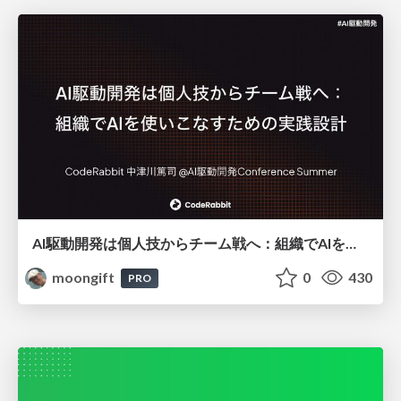
AI駆動開発は個人技からチーム戦へ：組織でAIを使いこなすための実践設計
moongift
0
430
PRO