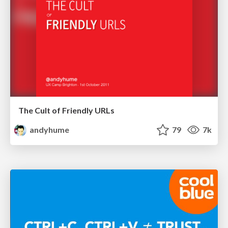
The Cult of Friendly URLs
andyhume
79
7k