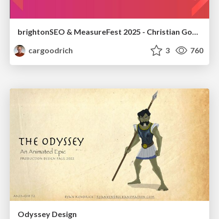
brightonSEO & MeasureFest 2025 - Christian Goodrich - Winning strategies for Black Friday CRO & PPC
cargoodrich
3
760
Odyssey Design