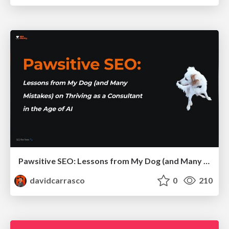
Pawsitive SEO: Lessons from My Dog (and Many Mistakes) on Thriving as a Consultant in the Age of AI
davidcarrasco
0
210