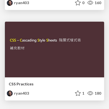
ryan403
0
160
CSS Practices
ryan403
1
180