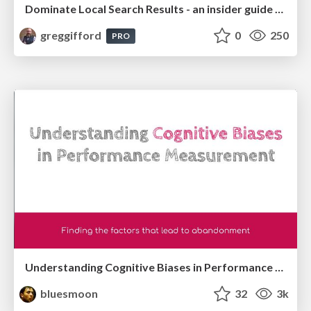
Dominate Local Search Results - an insider guide to GBP, reviews, and Local SEO
greggifford
0
250
PRO
Understanding Cognitive Biases in Performance Measurement
bluesmoon
32
3k