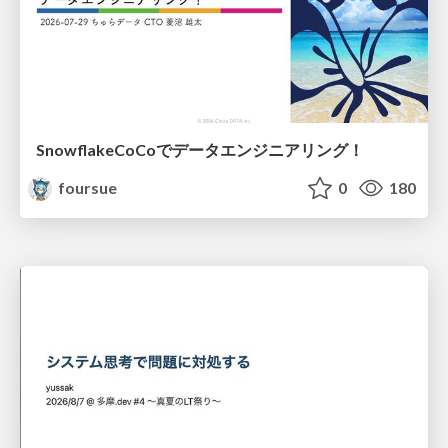
SnowflakeCoCoでデータエンジニアリング！
foursue
0
180