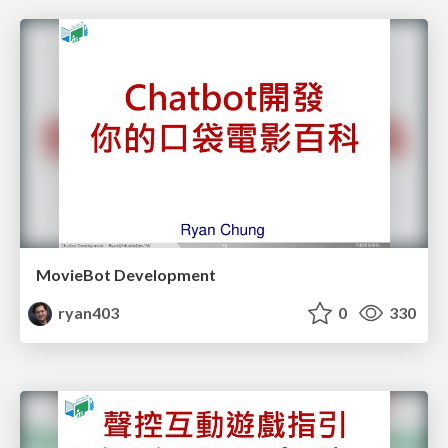
MovieBot Development
ryan403
0
330