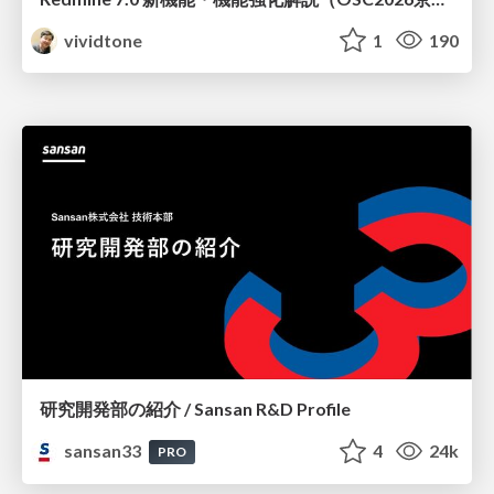
vividtone
1
190
研究開発部の紹介 / Sansan R&D Profile
sansan33
4
24k
PRO