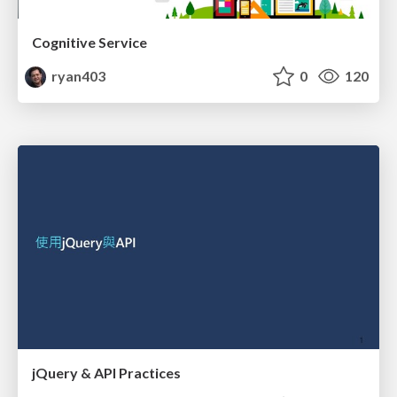
Cognitive Service
ryan403
0
120
jQuery & API Practices