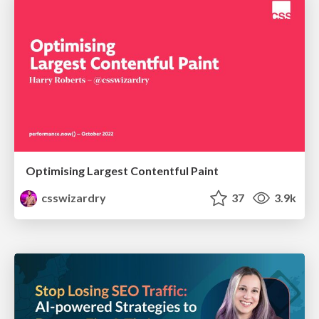
Optimising Largest Contentful Paint
csswizardry
37
3.9k