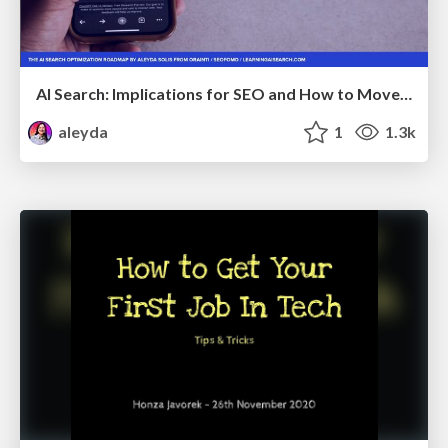
AI Search: Implications for SEO and How to Move Forward - #ShenzhenSEOConference
aleyda
1
1.3k