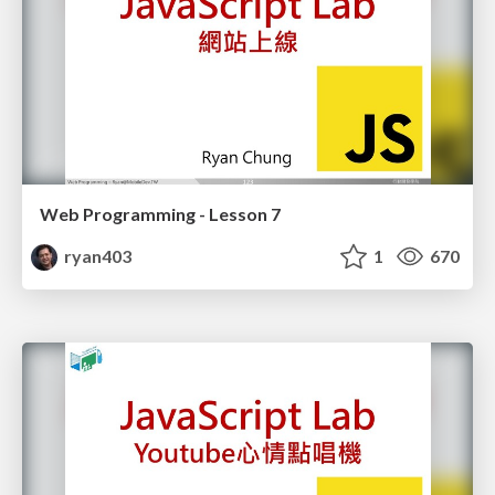
Web Programming - Lesson 7
ryan403
1
670