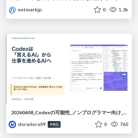
netmarkjp
0
1.3k
20260608_Codexの可能性_ノンプログラマー向け_大城追記
doradora09
0
760
PRO