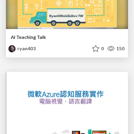
AI Teaching Talk
ryan403
0
150