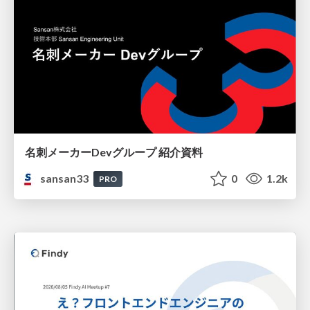
名刺メーカーDevグループ 紹介資料
sansan33
0
1.2k
PRO