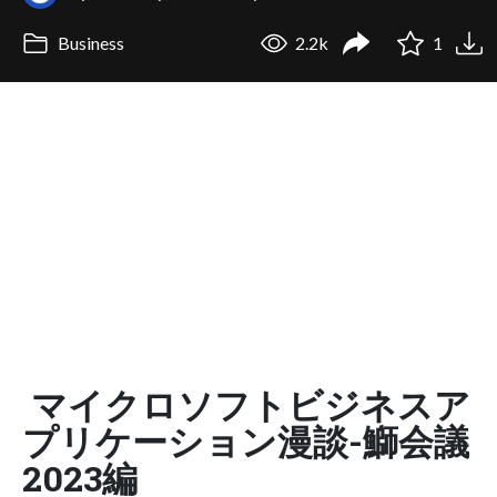
Business
2.2k
1
マイクロソフトビジネスア
プリケーション漫談-鰤会議
2023編