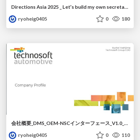
Directions Asia 2025 _ Let’s build my own secretary (AI Agent) Part 1 & 2
ryoheig0405
0
180
会社概要_DMS_OEM-NSCインターフェース_V1.0_出力用.pdf
ryoheig0405
0
110