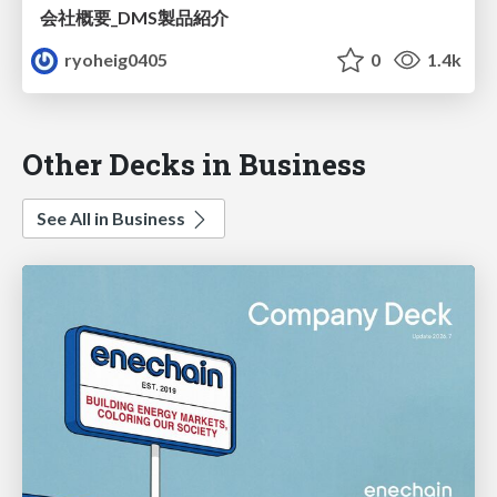
会社概要_DMS製品紹介
ryoheig0405
0
1.4k
Other Decks in Business
See All in Business