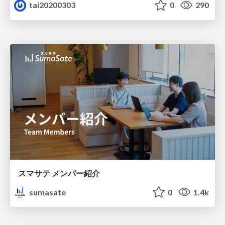
tai20200303
0
290
スマサテ メンバー紹介
sumasate
0
1.4k