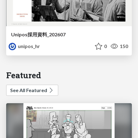
Unipos採用資料_202607
unipos_hr
0
150
Featured
See All Featured