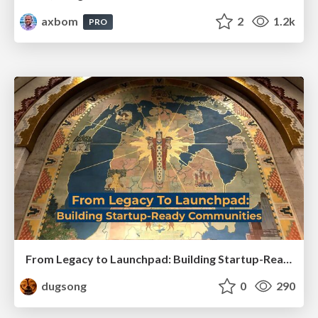
axbom
2
1.2k
PRO
From Legacy to Launchpad: Building Startup-Ready Communities
dugsong
0
290