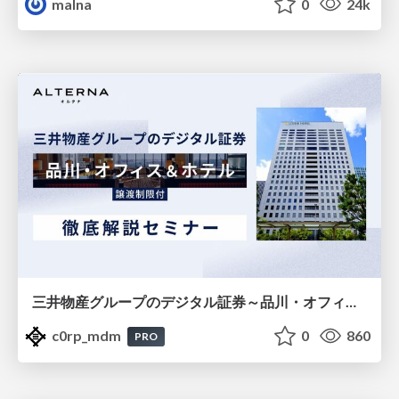
malna
0
24k
三井物産グループのデジタル証券～品川・オフィス＆ホテル～徹底解説セミナー
c0rp_mdm
0
860
PRO