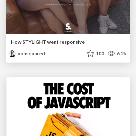
How STYLIGHT went responsive
nonsquared
100
6.2k