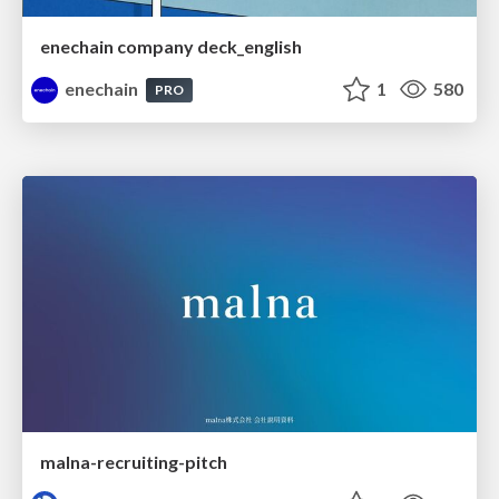
enechain company deck_english
enechain
1
580
PRO
malna-recruiting-pitch