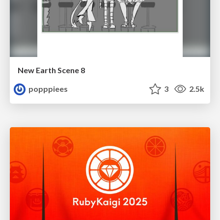
New Earth Scene 8
popppiees
3
2.5k