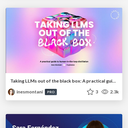
Taking LLMs out of the black box: A practical guide to human-in-the-loop distillation
inesmontani
3
2.3k
PRO