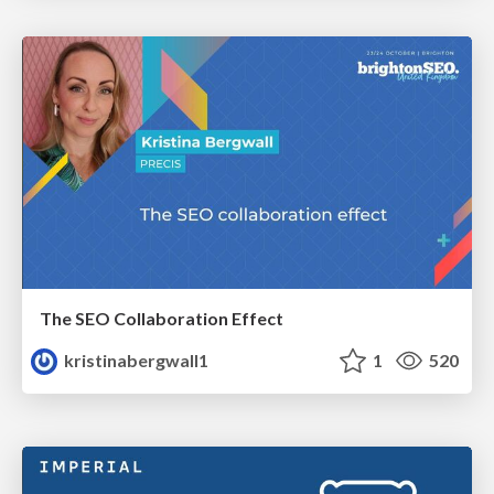
The SEO Collaboration Effect
kristinabergwall1
1
520