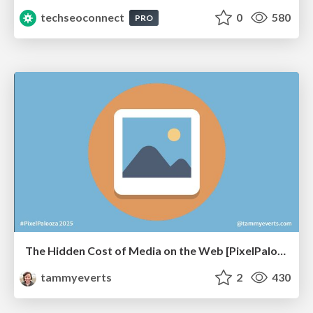
techseoconnect
0
580
PRO
The Hidden Cost of Media on the Web [PixelPalooza 2025]
tammyeverts
2
430