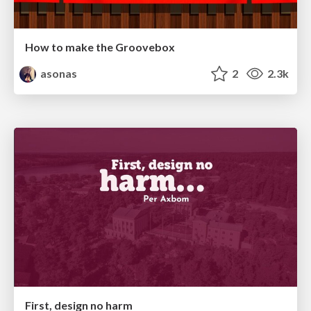
How to make the Groovebox
asonas
2
2.3k
First, design no harm