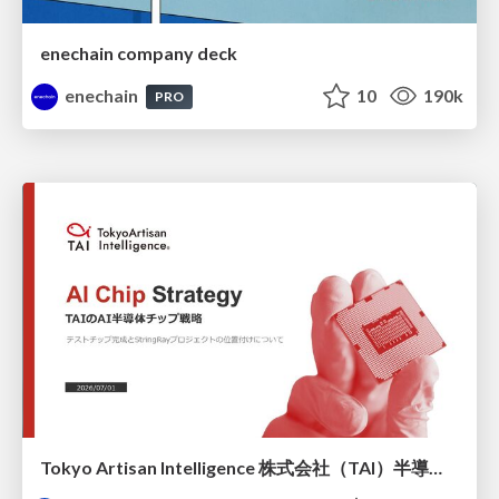
enechain company deck
enechain
10
190k
PRO
Tokyo Artisan Intelligence 株式会社（TAI）半導体戦略_最新版