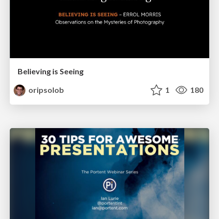
Believing is Seeing
oripsolob
1
180