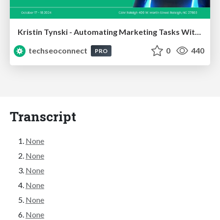
Kristin Tynski - Automating Marketing Tasks With AI
techseoconnect
0
440
PRO
Transcript
None
None
None
None
None
None