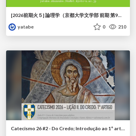
[2026前期火５] 論理学（京都大学文学部 前期 第9回）「正規化の停止性——ヒドラゲームによる証明」
yatabe
0
210
Catecismo 26 #2 - Do Credo; Introdução ao 1º artigo