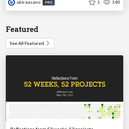
akiraasano
1
140
PRO
Featured
See All Featured
Reflections from 52 weeks, 52 projects