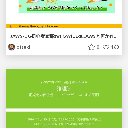
JAWS-UG初心者支部#81 GWにEduJAWSと何か作ろうもくもく会！
otsuki
0
160