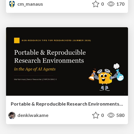
cm_manaus
0
170
Portable & Reproducible Research Environments in the Age of AI Agents
denkiwakame
0
580