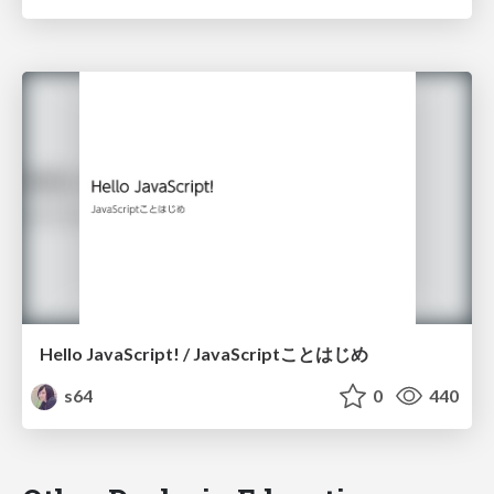
Hello JavaScript! / JavaScriptことはじめ
s64
0
440