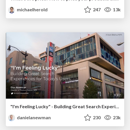
michaelherold
247
13k
"I'm Feeling Lucky" - Building Great Search Experiences for Today's Users (#IAC19)
danielanewman
230
23k