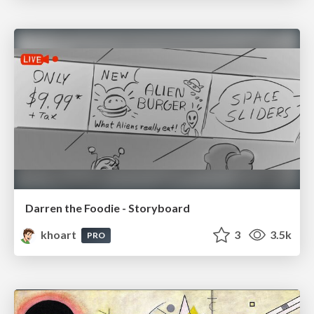
Darren the Foodie - Storyboard
khoart
3
3.5k
PRO