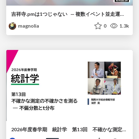
吉祥寺.pmは1つじゃない — 複数イベント並走運営の12年 —
magnolia
0
1.3k
2026年度春学期 統計学 第13回 不確かな測定の不確かさを測る ― 不偏分散とt分布 (2026. 6. 25)