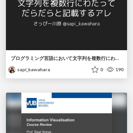
プログラミング言語において文字列を複数行にわたって だらだらと記載するアレ
sapi_kawahara
0
190