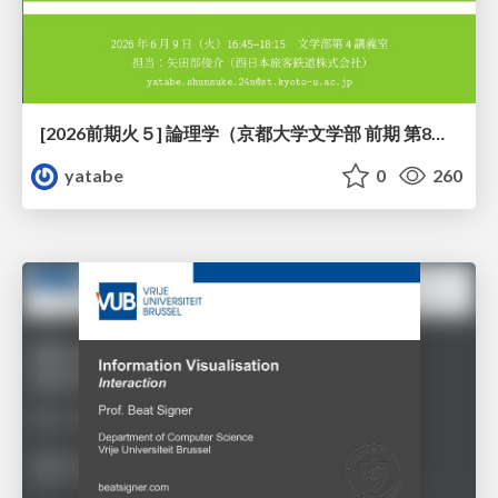
[2026前期火５] 論理学（京都大学文学部 前期 第8回）「正規化定理の証明」
yatabe
0
260