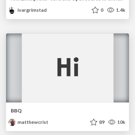
ivargrimstad
0
1.4k
BBQ
matthewcrist
89
10k