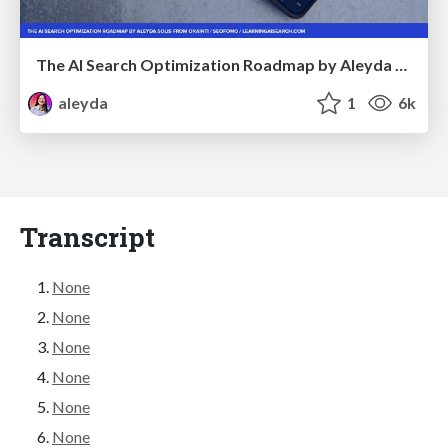
The AI Search Optimization Roadmap by Aleyda Solis
aleyda
1
6k
Transcript
None
None
None
None
None
None