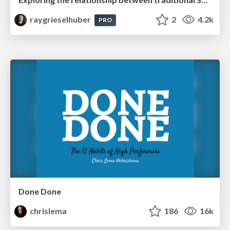
raygrieselhuber
2
4.2k
PRO
Done Done
chrislema
186
16k