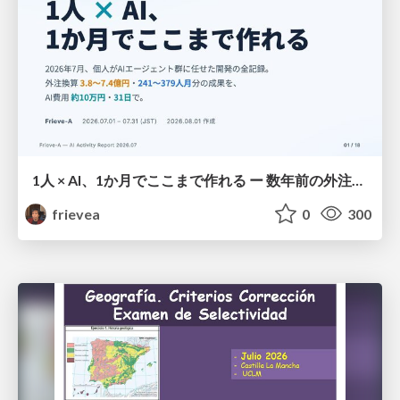
1人 × AI、1か月でここまで作れる ー 数年前の外注換算3.8〜7.4億円・241〜379人月分の作業を、AI費用 約10万円・31日で
frievea
0
300