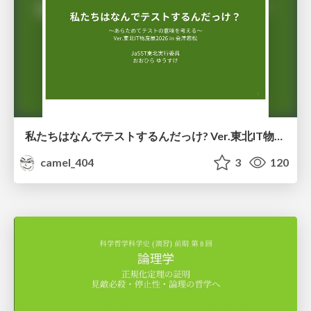
私たちはなんでテストするんだっけ? Ver.東北IT物産展2026 in 会津若松
camel_404
3
120