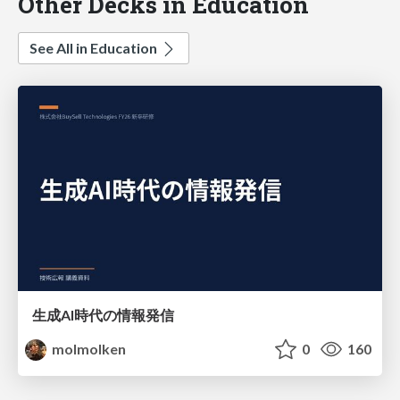
Other Decks in Education
See All in Education
生成AI時代の情報発信
molmolken
0
160