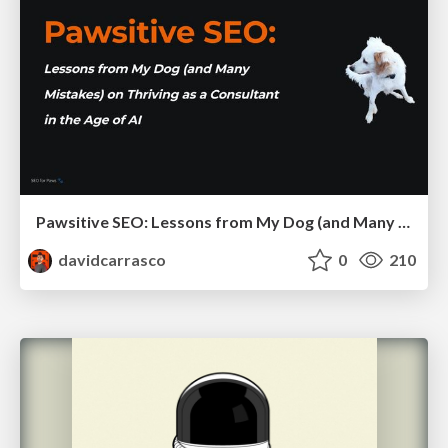
Pawsitive SEO: Lessons from My Dog (and Many Mistakes) on Thriving as a Consultant in the Age of AI
davidcarrasco
0
210