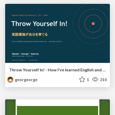
Throw Yourself In! - How I've learned English and What I'm Facing
georgeorge
1
210