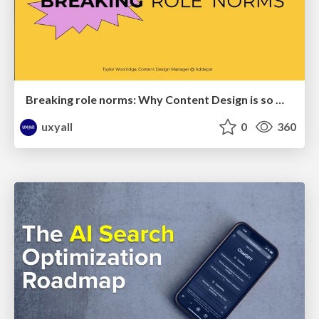
Breaking role norms: Why Content Design is so much more than writing copy - Taylor Woolridge
uxyall
0
360