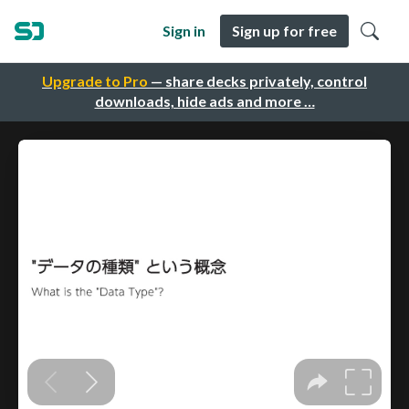
Sign in
Sign up for free
Upgrade to Pro
— share decks privately, control
downloads, hide ads and more …