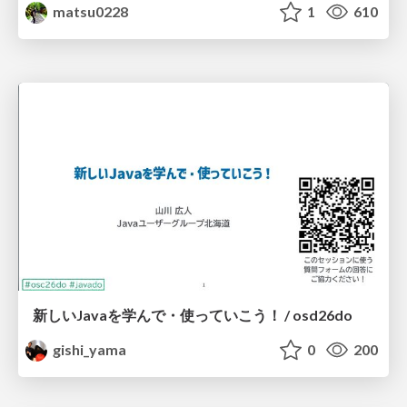
matsu0228
1
610
新しいJavaを学んで・使っていこう！ / osd26do
gishi_yama
0
200