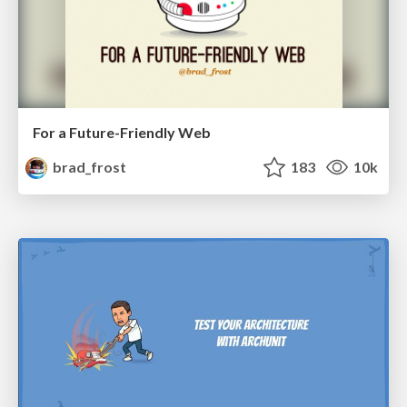
For a Future-Friendly Web
brad_frost
183
10k